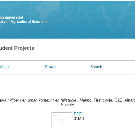
uksuniversitet
ity of Agricultural Sciences
y
udent Projects
About
Browse
Search
iva miljöer i en urban kontext : en fallstudie i Malmö.
First cycle, G2E. Alnar
Society
PDF
31MB