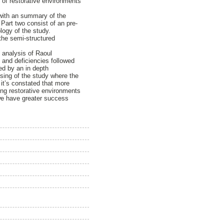
 of restorative environments
y with an summary of the
 Part two consist of an pre-
logy of the study.
the semi-structured
l analysis of Raoul
s and deficiencies followed
ed by an in depth
osing of the study where the
it’s constated that more
ing restorative environments
 we have greater success