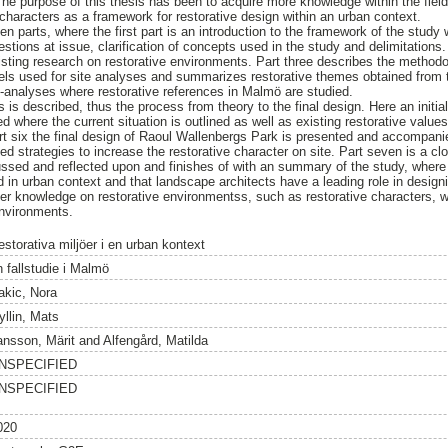
The purpose of this thesis has been to acquire more knowledge within the field
 characters as a framework for restorative design within an urban context.
en parts, where the first part is an introduction to the framework of the stud
tions at issue, clarification of concepts used in the study and delimitations.
sting research on restorative environments. Part three describes the methodo
els used for site analyses and summarizes restorative themes obtained from 
te-analyses where restorative references in Malmö are studied.
s is described, thus the process from theory to the final design. Here an initia
 where the current situation is outlined as well as existing restorative value
rt six the final design of Raoul Wallenbergs Park is presented and accompani
d strategies to increase the restorative character on site. Part seven is a cl
ssed and reflected upon and finishes of with an summary of the study, where 
d in urban context and that landscape architects have a leading role in design
ter knowledge on restorative environmentss, such as restorative characters,
environments.
estorativa miljöer i en urban kontext
n fallstudie i Malmö
akic, Nora
yllin, Mats
ansson, Märit
and
Alfengård, Matilda
NSPECIFIED
NSPECIFIED
020