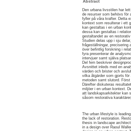
Abstract
Den urbana livsstilen har lett
de resurser som behövs för a
fyller på våra krafter. Detta
kontext som resulterar i ett 
kan gestaltas i en urban kont
dessa kan gestaltas i relation
gestaltandet av en restorativ 
Studien delas upp i sju dela
frågeställningar, preciserin
över befintlig forskning i re
fyra presenterar de analysm
intervjuer samt själva platsa
Del fem beskriver designproce
Avsnittet inleds med en analy
värden och brister och avslu
vilka åtgärder som gjorts för
metoden samt slutord. Först
Därefter diskuteras resultate
miljöer i en urban kontext. D
att landskapsarkitekter kan s
såsom restorativa karaktärer
The urban lifestyle is leadin
the lack of restoration. Res
thesis in landscape architect
in a design over Raoul Wallen