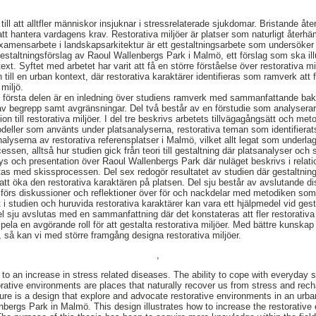
 till att alltfler människor insjuknar i stressrelaterade sjukdomar. Bristande åt
tt hantera vardagens krav. Restorativa miljöer är platser som naturligt återhä
 examensarbete i landskapsarkitektur är ett gestaltningsarbete som undersöker 
gestaltningsförslag av Raoul Wallenbergs Park i Malmö, ett förslag som ska ill
ext. Syftet med arbetet har varit att få en större förståelse över restorativa m
 till en urban kontext, där restorativa karaktärer identifieras som ramverk att för
miljö.
r, första delen är en inledning över studiens ramverk med sammanfattande bak
g av begrepp samt avgränsningar. Del två består av en förstudie som analyser
lation till restorativa miljöer. I del tre beskrivs arbetets tillvägagångsätt och
odeller som använts under platsanalyserna, restorativa teman som identifier
nalyserna av restorativa referensplatser i Malmö, vilket allt legat som underlag 
ssen, alltså hur studien gick från teori till gestaltning där platsanalyser och
s och presentation över Raoul Wallenbergs Park där nuläget beskrivs i relation 
tas med skissprocessen. Del sex redogör resultatet av studien där gestaltnin
 att öka den restorativa karaktären på platsen. Del sju består av avslutande di
 förs diskussioner och reflektioner över för och nackdelar med metodiken so
t i studien och huruvida restorativa karaktärer kan vara ett hjälpmedel vid gest
el sju avslutas med en sammanfattning där det konstateras att fler restorativa
pela en avgörande roll för att gestalta restorativa miljöer. Med bättre kunskap 
, så kan vi med större framgång designa restorativa miljöer.
,
g to an increase in stress related diseases. The ability to cope with everyday 
torative environments are places that naturally recover us from stress and rec
ure is a design that explore and advocate restorative environments in an urban
bergs Park in Malmö. This design illustrates how to increase the restorative e