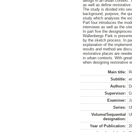
design in an urban context. 
as well as define restorative
The study is divided into sev
background, purpose, the ques
study which analyses the exi
Part four introduces the mod
interviews as well as the si
In part five the designproces
Wallenbergs Park is presented
by the sketch process. In pa
explanation of the implemente
results and method are discu
restorative places are neede
in urban contexts. With grea
when designing restorative 
Main title:
R
Subtitle:
e
Authors:
D
Supervisor:
G
Examiner:
J
Series:
U
Volume/Sequential
U
designation:
Year of Publication:
2