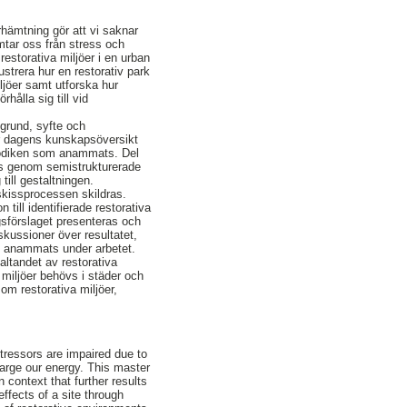
erhämtning gör att vi saknar
mtar oss från stress och
restorativa miljöer i en urban
ustrera hur en restorativ park
iljöer samt utforska hur
hålla sig till vid
grund, syfte och
ar dagens kunskapsöversikt
 metodiken som anammats. Del
ats genom semistrukturerade
till gestaltningen.
 skissprocessen skildras.
till identifierade restorativa
gsförslaget presenteras och
skussioner över resultatet,
m anammats under arbetet.
altandet av restorativa
 miljöer behövs i städer och
om restorativa miljöer,
stressors are impaired due to
harge our energy. This master
 context that further results
ffects of a site through