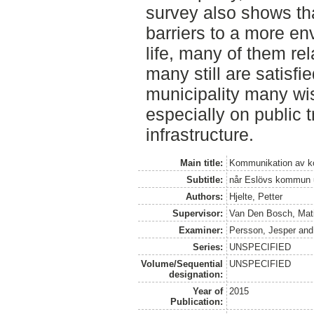
survey also shows th
barriers to a more en
life, many of them rel
many still are satisfi
municipality many wi
especially on public 
infrastructure.
Main title:
Kommunikation av k
Subtitle:
når Eslövs kommun u
Authors:
Hjelte, Petter
Supervisor:
Van Den Bosch, Mat
Examiner:
Persson, Jesper
an
Series:
UNSPECIFIED
Volume/Sequential
UNSPECIFIED
designation:
Year of
2015
Publication: