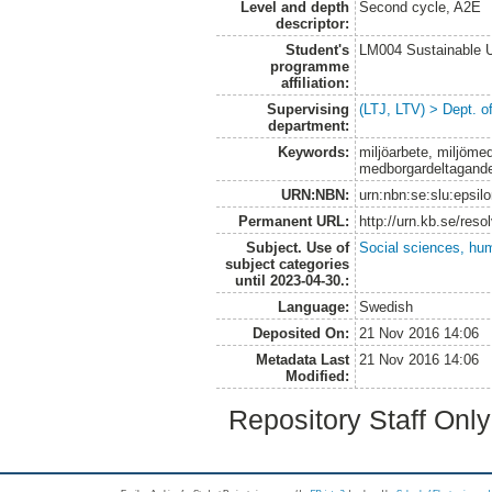
Level and depth
Second cycle, A2E
descriptor:
Student's
LM004 Sustainable 
programme
affiliation:
Supervising
(LTJ, LTV) > Dept. o
department:
Keywords:
miljöarbete, miljöm
medborgardeltagande,
URN:NBN:
urn:nbn:se:slu:epsil
Permanent URL:
http://urn.kb.se/res
Subject. Use of
Social sciences, hu
subject categories
until 2023-04-30.:
Language:
Swedish
Deposited On:
21 Nov 2016 14:06
Metadata Last
21 Nov 2016 14:06
Modified:
Repository Staff Onl