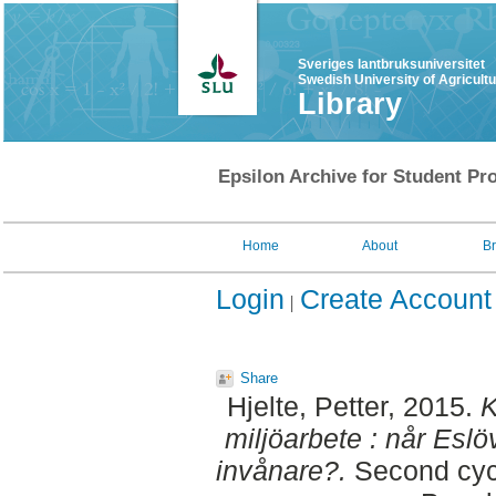
Sveriges lantbruksuniversitet
Swedish University of Agricult
Library
Epsilon Archive for Student Pro
Home
About
B
Login
Create Account
Share
Hjelte, Petter
, 2015.
K
miljöarbete : når Es
invånare?.
Second cycl