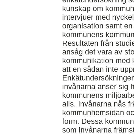
kunskap om kommunens
intervjuer med nycke
organisation samt en
kommunens kommunik
Resultaten från studi
ansåg det vara av sto
kommunikation med 
att en sådan inte uppnå
Enkätundersökningen v
invånarna anser sig
kommunens miljöarbe
alls. Invånarna nås 
kommunhemsidan och 
form. Dessa kommuni
som invånarna främst