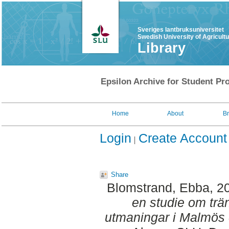
Sveriges lantbruksuniversitet
Swedish University of Agricult
Library
Epsilon Archive for Student Pro
Home
About
B
Login
Create Account
Share
Blomstrand, Ebba
, 2
en studie om trä
utmaningar i Malmös 