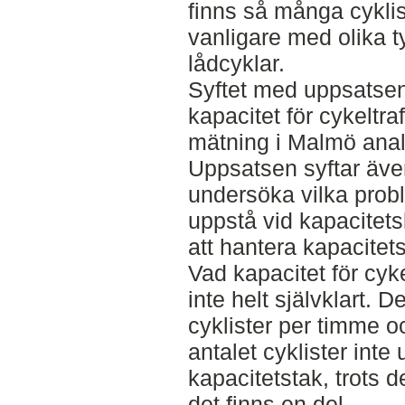
finns så många cyklist
vanligare med olika t
lådcyklar.
Syftet med uppsatsen
kapacitet för cykeltr
mätning i Malmö analys
Uppsatsen syftar även 
undersöka vilka pro
uppstå vid kapacitets
att hantera kapacitet
Vad kapacitet för cyke
inte helt självklart. D
cyklister per timme o
antalet cyklister inte 
kapacitetstak, trots d
det finns en del