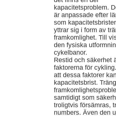
kapacitetsproblem. D
är anpassade efter lä
som kapacitetsbristen
yttrar sig i form av 
framkomlighet. Till vi
den fysiska utformni
cykelbanor.
Restid och säkerhet ä
faktorerna för cyklin
att dessa faktorer ka
kapacitetsbrist. Trän
framkomlighetsproblem
samtidigt som säkerh
troligtvis försämras, t
numbers. Även den u