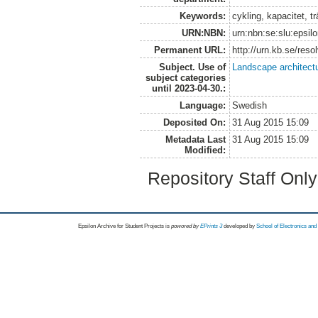
Keywords:
cykling, kapacitet, 
URN:NBN:
urn:nbn:se:slu:epsil
Permanent URL:
http://urn.kb.se/res
Subject. Use of
Landscape architect
subject categories
until 2023-04-30.:
Language:
Swedish
Deposited On:
31 Aug 2015 15:09
Metadata Last
31 Aug 2015 15:09
Modified:
Repository Staff Onl
Epsilon Archive for Student Projects is
powored by
EPrints 3
developed by
School of Electronics an