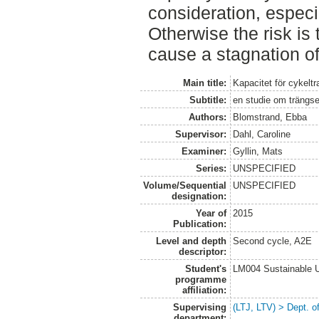
consideration, especia
Otherwise the risk is
cause a stagnation of 
Main title:
Kapacitet för cykeltr
Subtitle:
en studie om trängs
Authors:
Blomstrand, Ebba
Supervisor:
Dahl, Caroline
Examiner:
Gyllin, Mats
Series:
UNSPECIFIED
Volume/Sequential
UNSPECIFIED
designation:
Year of
2015
Publication:
Level and depth
Second cycle, A2E
descriptor:
Student's
LM004 Sustainable 
programme
affiliation:
Supervising
(LTJ, LTV) > Dept. o
department: