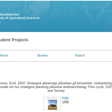
uksuniversitet
ity of Agricultural Sciences
y
udent Projects
About
Browse
Search
rsson, Emil
, 2024.
Strategisk planerings påverkan på lönsamhet, riskhanterin
tstudie om hur strategisk planering påverkar lantbruksföretag.
First cycle, G2E
and Society
PDF
1MB