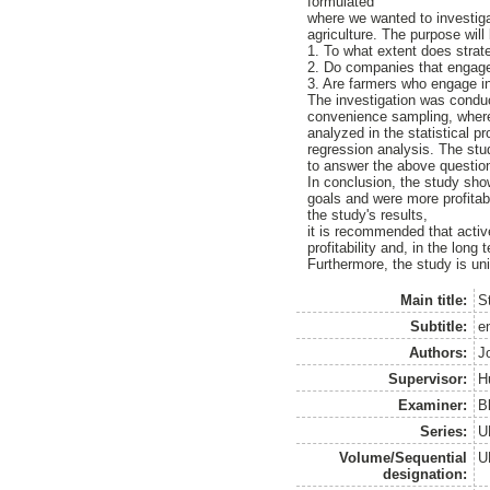
formulated
where we wanted to investigat
agriculture. The purpose will
1. To what extent does strateg
2. Do companies that engage i
3. Are farmers who engage in
The investigation was conduc
convenience sampling, where
analyzed in the statistical p
regression analysis. The stud
to answer the above questio
In conclusion, the study sho
goals and were more profitab
the study's results,
it is recommended that active
profitability and, in the long
Furthermore, the study is un
Main title:
S
Subtitle:
e
Authors:
J
Supervisor:
H
Examiner:
B
Series:
U
Volume/Sequential
U
designation: