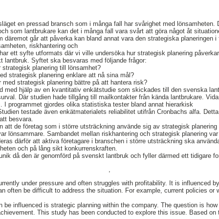
släget en pressad bransch som i många fall har svårighet med lönsamheten.
 och som lantbrukare kan det i många fall vara svårt att göra något åt situati
som däremot går att påverka kan bland annat vara den strategiska planeringen i
samheten, riskhantering och
 har ett syfte utformats där vi ville undersöka hur strategisk planering påverka
t lantbruk. Syftet ska besvaras med följande frågor:
r strategisk planering till lönsamhet?
ed strategisk planering enklare att nå sina mål?
 med strategisk planering bättre på att hantera risk?
 med hjälp av en kvantitativ enkätstudie som skickades till den svenska lan
urval. Där studien hade tillgång till mailkontakter från kända lantbrukare. Vi
 I programmet gjordes olika statistiska tester bland annat hierarkisk
tudien testade även enkätmaterialets reliabilitet utifrån Cronbachs alfa. Detta 
att besvara.
 att de företag som i större utsträckning använde sig av strategisk planering 
ar lönsammare. Sambandet mellan riskhantering och strategisk planering var do
ras därför att aktiva företagare i branschen i större utsträckning ska använda
mheten och på lång sikt konkurrenskraften.
 unik då den är genomförd på svenskt lantbruk och fyller därmed ett tidigare f
,
urrently under pressure and often struggles with profitability. It is influenced b
can often be difficult to address the situation. For example, current policies 
be influenced is strategic planning within the company. The question is how mu
chievement. This study has been conducted to explore this issue. Based on 