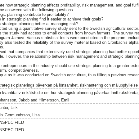
e how strategic planning affects profitability, risk management, and goal fulf
 be answered with the following questions:
ic planning contribute to profitability?
n strategic planning find it easier to achieve their goals?
 strategic planning better at managing risk?
ted using a quantitative survey study sent to the Swedish agricultural sect
 the study had access to email contacts from known farmers. The survey re
rogram Jamovi. Various statistical tests were conducted in the program, includi
y also tested the reliability of the survey material based on Cronbach's alpha. 
ns.
wed that companies that extensively used strategic planning had better opportu
le. However, the relationship between risk management and strategic plannin
 entrepreneurs in the industry should use strategic planning to a greater exte
 term, competitiveness.
ique as it was conducted on Swedish agriculture, thus filling a previous resea
trategisk planerings påverkan på lönsamhet, riskhantering och måluppfyllelse 
n kvantitativ enkätstudie om hur strategisk planering påverkar lantbruksföreta
ohansson, Jakob
and
Hilmersson, Emil
unter, Erik
lix Germundsson, Lisa
NSPECIFIED
NSPECIFIED