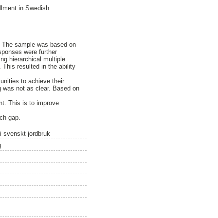
illment in Swedish
or. The sample was based on
sponses were further
ng hierarchical multiple
This resulted in the ability
nities to achieve their
g was not as clear. Based on
nt. This is to improve
rch gap.
i svenskt jordbruk
g