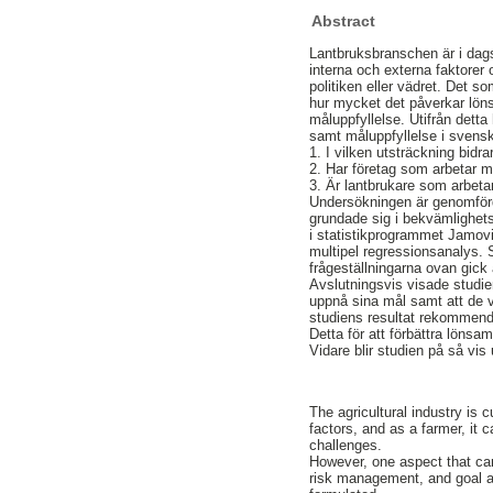
Abstract
Lantbruksbranschen är i dag
interna och externa faktorer
politiken eller vädret. Det 
hur mycket det påverkar lön
måluppfyllelse. Utifrån detta
samt måluppfyllelse i svensk
1. I vilken utsträckning bidra
2. Har företag som arbetar m
3. Är lantbrukare som arbetar
Undersökningen är genomförd
grundade sig i bekvämlighets
i statistikprogrammet Jamovi.
multipel regressionsanalys. S
frågeställningarna ovan gick 
Avslutningsvis visade studien
uppnå sina mål samt att de v
studiens resultat rekommende
Detta för att förbättra lönsa
Vidare blir studien på så vis
The agricultural industry is c
factors, and as a farmer, it 
challenges.
However, one aspect that can 
risk management, and goal a