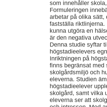
som innehåller skola, 
Formuleringen innebä
arbetar på olika sätt,
fastställa riktlinjerna
kunna utgöra en häls
är den negativa utve
Denna studie syftar ti
högstadieelevers egn
Inriktningen på högst
finns begränsat med s
skolgårdsmiljö och h
eleverna. Studien äm
högstadieelever uppl
skolgård, samt vilka 
eleverna ser att skol
och intressen. Med 