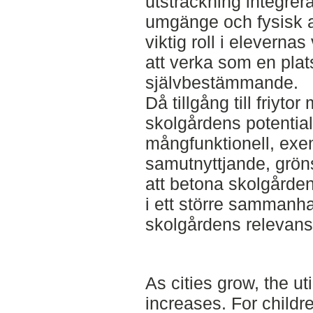
utsträckning integrera
umgänge och fysisk a
viktig roll i eleverna
att verka som en plats 
självbestämmande.
Då tillgång till friyt
skolgårdens potential a
mångfunktionell, ex
samutnyttjande, grön
att betona skolgården
i ett större sammanhan
skolgårdens relevans 
As cities grow, the ut
increases. For childr