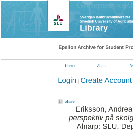
Sveriges lantbruksuniversitet
Swedish University of Agricult
Library
Epsilon Archive for Student Pro
Home
About
B
Login
Create Account
Share
Eriksson, Andrea
perspektiv på skol
Alnarp: SLU, Dep