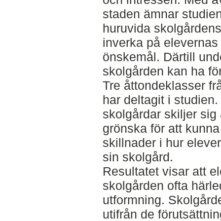
staden ämnar studien
huruvida skolgården
inverka på elevernas
önskemål. Därtill un
skolgården kan ha fö
Tre åttondeklasser frå
har deltagit i studien
skolgårdar skiljer si
grönska för att kunna
skillnader i hur elev
sin skolgård.
Resultatet visar att 
skolgården ofta härle
utformning. Skolgår
utifrån de förutsättni