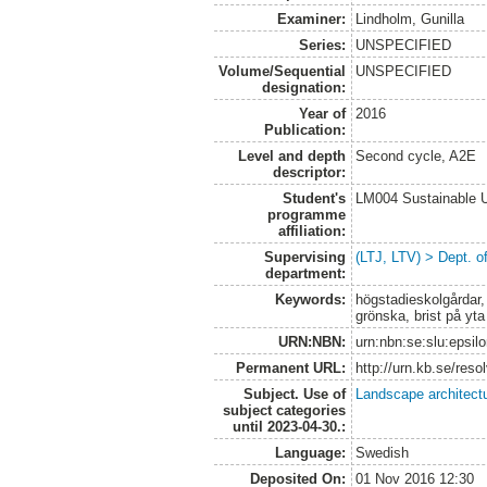
Examiner:
Lindholm, Gunilla
Series:
UNSPECIFIED
Volume/Sequential
UNSPECIFIED
designation:
Year of
2016
Publication:
Level and depth
Second cycle, A2E
descriptor:
Student's
LM004 Sustainable 
programme
affiliation:
Supervising
(LTJ, LTV) > Dept. o
department:
Keywords:
högstadieskolgårdar, m
grönska, brist på yta
URN:NBN:
urn:nbn:se:slu:epsil
Permanent URL:
http://urn.kb.se/res
Subject. Use of
Landscape architect
subject categories
until 2023-04-30.:
Language:
Swedish
Deposited On:
01 Nov 2016 12:30