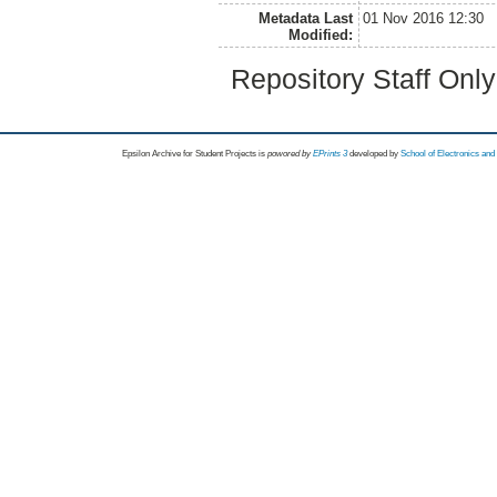
Metadata Last
01 Nov 2016 12:30
Modified:
Repository Staff Onl
Epsilon Archive for Student Projects is
powored by
EPrints 3
developed by
School of Electronics an