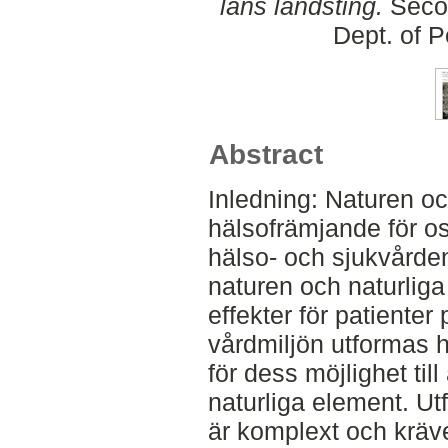
läns landsting.
Secon
Dept. of 
Abstract
Inledning: Naturen oc
hälsofrämjande för o
hälso- och sjukvården
naturen och naturlig
effekter för patienter
vårdmiljön utformas h
för dess möjlighet til
naturliga element. Ut
är komplext och kräv