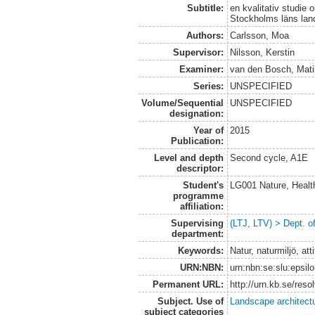
Subtitle:
en kvalitativ studie 
Stockholms läns lan
Authors:
Carlsson, Moa
Supervisor:
Nilsson, Kerstin
Examiner:
van den Bosch, Mati
Series:
UNSPECIFIED
Volume/Sequential
UNSPECIFIED
designation:
Year of
2015
Publication:
Level and depth
Second cycle, A1E
descriptor:
Student's
LG001 Nature, Healt
programme
affiliation:
Supervising
(LTJ, LTV) > Dept. o
department:
Keywords:
Natur, naturmiljö, at
URN:NBN:
urn:nbn:se:slu:epsil
Permanent URL:
http://urn.kb.se/res
Subject. Use of
Landscape architect
subject categories