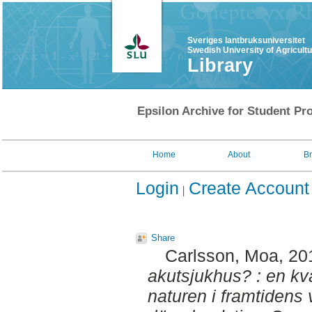
Sveriges lantbruksuniversitet
Swedish University of Agricult
Library
Epsilon Archive for Student Pro
Home
About
B
Login
Create Account
Share
Carlsson, Moa
, 20
akutsjukhus? : en kval
naturen i framtidens