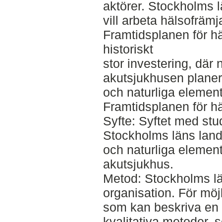
aktörer. Stockholms l
vill arbeta hälsofrämj
Framtidsplanen för hä
historiskt
stor investering, där
akutsjukhusen planer
och naturliga element
Framtidsplanen för hä
Syfte: Syftet med stud
Stockholms läns landst
och naturliga element
akutsjukhus.
Metod: Stockholms lä
organisation. För möjli
som kan beskriva en b
kvalitativa metoder, s