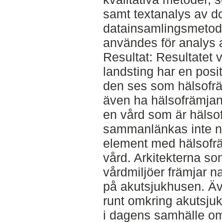
samt textanalys av 
datainsamlingsmetod
användes för analys a
Resultat: Resultatet 
landsting har en posi
den ses som hälsofrä
även ha hälsofrämjan
en vård som är hälso
sammanlänkas inte na
element med hälsofr
vård. Arkitekterna so
vårdmiljöer främjar n
på akutsjukhusen. Äv
runt omkring akutsj
i dagens samhälle om