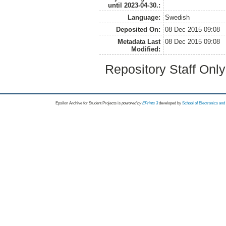
until 2023-04-30.:
Language:
Swedish
Deposited On:
08 Dec 2015 09:08
Metadata Last
08 Dec 2015 09:08
Modified:
Repository Staff Onl
Epsilon Archive for Student Projects is
powored by
EPrints 3
developed by
School of Electronics an