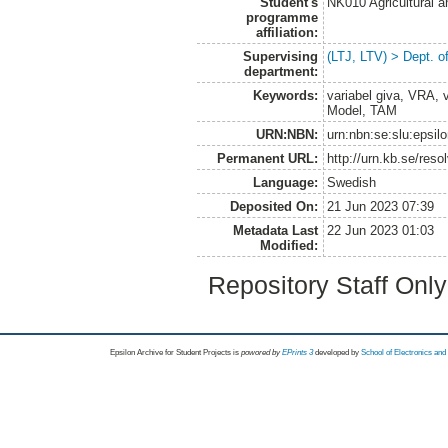
Student's
NK010 Agricultural 
programme
affiliation:
Supervising
(LTJ, LTV) > Dept. o
department:
Keywords:
variabel giva, VRA, 
Model, TAM
URN:NBN:
urn:nbn:se:slu:epsil
Permanent URL:
http://urn.kb.se/res
Language:
Swedish
Deposited On:
21 Jun 2023 07:39
Metadata Last
22 Jun 2023 01:03
Modified:
Repository Staff Onl
Epsilon Archive for Student Projects is
powored by
EPrints 3
developed by
School of Electronics an