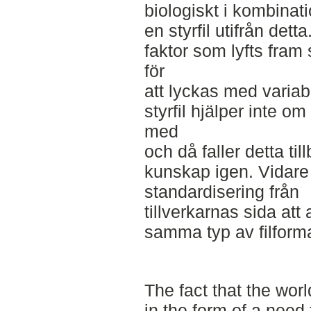
biologiskt i kombinat
en styrfil utifrån dett
faktor som lyfts fram
för
att lyckas med variab
styrfil hjälper inte o
med
och då faller detta ti
kunskap igen. Vidare 
standardisering från
tillverkarnas sida att
samma typ av filformat
The fact that the wor
in the form of a need 