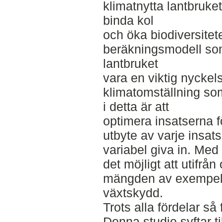
klimatnytta lantbruket 
binda kol
och öka biodiversitet
beräkningsmodell s
lantbruket
vara en viktig nyckel
klimatomställning so
i detta är att
optimera insatserna fö
utbyte av varje insa
variabel giva in. Med
det möjligt att utifrån
mängden av exempelvi
växtskydd.
Trots alla fördelar så
Denna studie syftar til