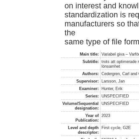
on interest and know
standardization is re
manufacturers so tha
the
same type of file form
Main title:
Variabel giva – Varfö
Subtitle:
trots att optimerade
lönsamhet
Authors:
Cedergren, Carl
and
Supervisor:
Larsson, Jan
Examiner:
Hunter, Erik
Series:
UNSPECIFIED
Volume/Sequential
UNSPECIFIED
designation:
Year of
2023
Publication:
Level and depth
First cycle, G2E
descriptor: