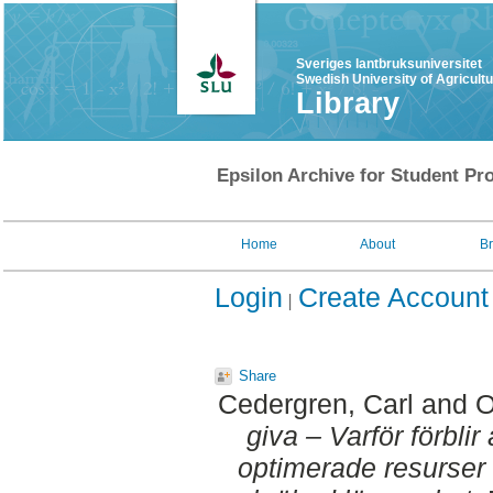
Sveriges lantbruksuniversitet
Swedish University of Agricult
Library
Epsilon Archive for Student Pro
Home
About
B
Login
Create Account
Share
Cedergren, Carl
and
O
giva – Varför förblir
optimerade resurser