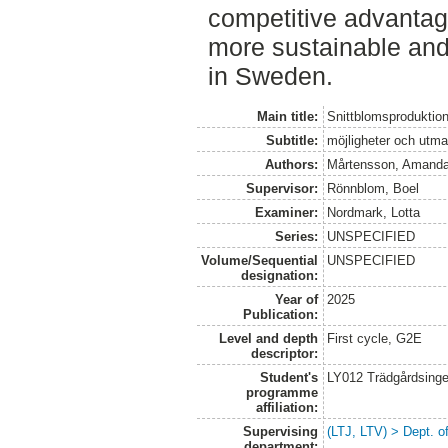
competitive advantage
more sustainable and 
in Sweden.
Main title:
Snittblomsproduktion
Subtitle:
möjligheter och utm
Authors:
Mårtensson, Amand
Supervisor:
Rönnblom, Boel
Examiner:
Nordmark, Lotta
Series:
UNSPECIFIED
Volume/Sequential
UNSPECIFIED
designation:
Year of
2025
Publication:
Level and depth
First cycle, G2E
descriptor:
Student's
LY012 Trädgårdsinge
programme
affiliation:
Supervising
(LTJ, LTV) > Dept. o
department: