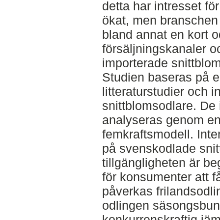
detta har intresset f
ökat, men branschen s
bland annat en kort 
försäljningskanaler o
importerade snittblo
Studien baseras på e
litteraturstudier och
snittblomsodlare. De
analyseras genom en
femkraftsmodell. Inter
på svenskodlade snit
tillgängligheten är be
för konsumenter att f
påverkas frilandsodlin
odlingen säsongsbu
konkurrenskraftig jä