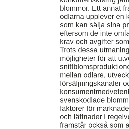
blommor. Ett annat fr
odlarna upplever en 
som kan sälja sina prod
eftersom de inte om
krav och avgifter som
Trots dessa utmaninga
möjligheter för att u
snittblomsproduktion
mellan odlare, utveck
försäljningskanaler o
konsumentmedvetenh
svenskodlade blommor
faktorer för marknade
och lättnader i regel
framstår också som a