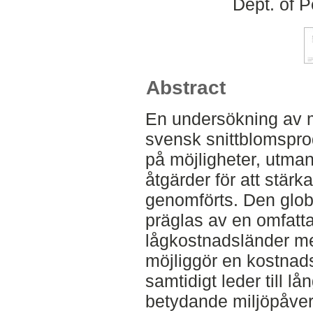
Dept. of 
Abstract
En undersökning av m
svensk snittblomspro
på möjligheter, utma
åtgärder för att stär
genomförts. Den glob
präglas av en omfatt
lågkostnadsländer me
möjliggör en kostnad
samtidigt leder till l
betydande miljöpåver