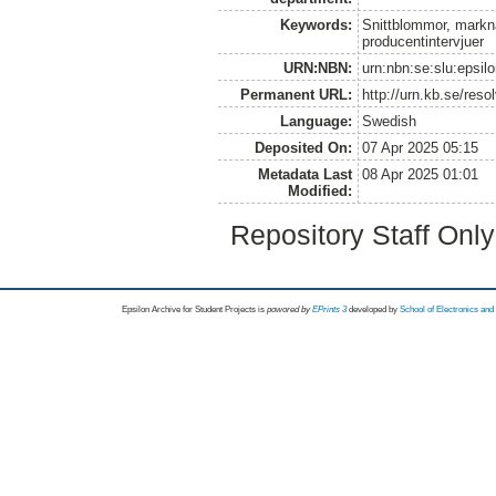
Keywords:
Snittblommor, markna
producentintervjuer
URN:NBN:
urn:nbn:se:slu:epsil
Permanent URL:
http://urn.kb.se/res
Language:
Swedish
Deposited On:
07 Apr 2025 05:15
Metadata Last
08 Apr 2025 01:01
Modified:
Repository Staff Onl
Epsilon Archive for Student Projects is
powored by
EPrints 3
developed by
School of Electronics an