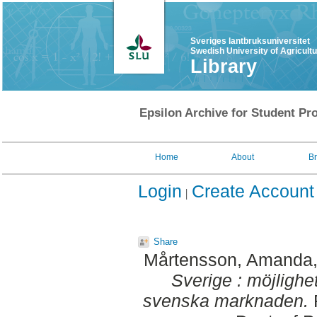
Sveriges lantbruksuniversitet
Swedish University of Agricult
Library
Epsilon Archive for Student Pro
Home
About
B
Login
Create Account
Share
Mårtensson, Amanda
Sverige : möjligh
svenska marknaden.
F