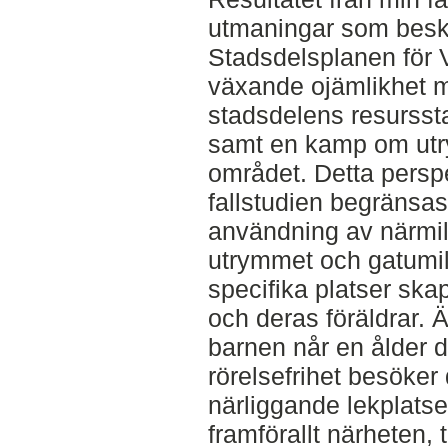
utmaningar som beskr
Stadsdelsplanen för V
växande ojämlikhet m
stadsdelens resursst
samt en kamp om utr
området. Detta perspek
fallstudien begränsas 
användning av närmil
utrymmet och gatumilj
specifika platser sk
och deras föräldrar. 
barnen når en ålder d
rörelsefrihet besöker
närliggande lekplatse
framförallt närheten,