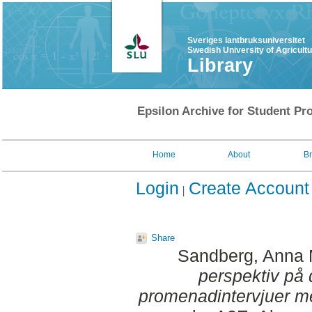
Sveriges lantbruksuniversitet
Swedish University of Agricult
Library
Epsilon Archive for Student Pro
Home
About
B
Login
Create Account
Share
Sandberg, Anna 
perspektiv på 
promenadintervjuer med