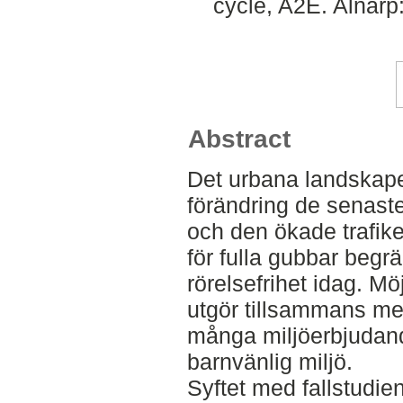
cycle, A2E. Alnarp
Abstract
Det urbana landskape
förändring de senast
och den ökade trafike
för fulla gubbar begr
rörelsefrihet idag. Möjl
utgör tillsammans med 
många miljöerbjudand
barnvänlig miljö.
Syftet med fallstudi