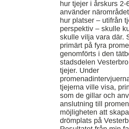
hur tjejer i årskurs 2-
använder närområdet, 
hur platser – utifrån t
perspektiv – skulle k
skulle vilja vara där.
primärt på fyra prom
genomförts i den tät
stadsdelen Vesterbro
tjejer. Under
promenadintervjuerna
tjejerna ville visa, pr
som de gillar och anvä
anslutning till prome
möjligheten att skap
drömplats på Vesterb
Resultatet från min fa