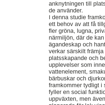
anknytningen till pla
de använder.
I denna studie framkom
ett behov av att få till
fler gröna, lugna, pri
närmiljön, där de ka
ägandeskap och hante
verkar särskilt främja
platsskapande och be
upplevelser som innefa
vattenelement, smaku
bärbuskar och djurko
framkommer tydligt i
fyller en social funkt
uppväxten, men även 