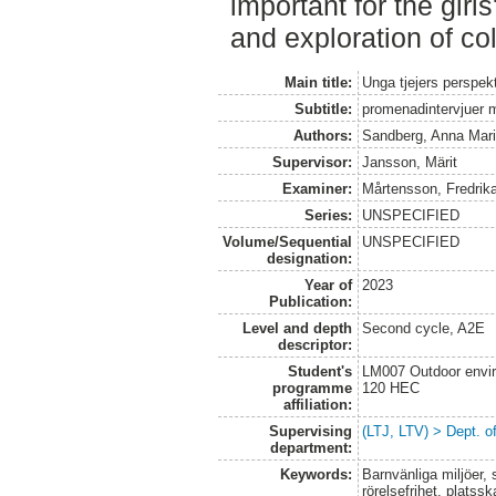
important for the girls'
and exploration of coll
Main title:
Unga tjejers perspek
Subtitle:
promenadintervjuer me
Authors:
Sandberg, Anna Mar
Supervisor:
Jansson, Märit
Examiner:
Mårtensson, Fredrik
Series:
UNSPECIFIED
Volume/Sequential
UNSPECIFIED
designation:
Year of
2023
Publication:
Level and depth
Second cycle, A2E
descriptor:
Student's
LM007 Outdoor envir
programme
120 HEC
affiliation:
Supervising
(LTJ, LTV) > Dept. o
department:
Keywords:
Barnvänliga miljöer, 
rörelsefrihet, plats