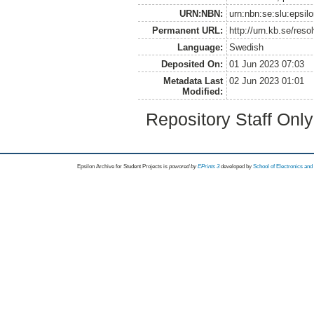
URN:NBN:
urn:nbn:se:slu:epsil
Permanent URL:
http://urn.kb.se/res
Language:
Swedish
Deposited On:
01 Jun 2023 07:03
Metadata Last
02 Jun 2023 01:01
Modified:
Repository Staff Onl
Epsilon Archive for Student Projects is
powored by
EPrints 3
developed by
School of Electronics an