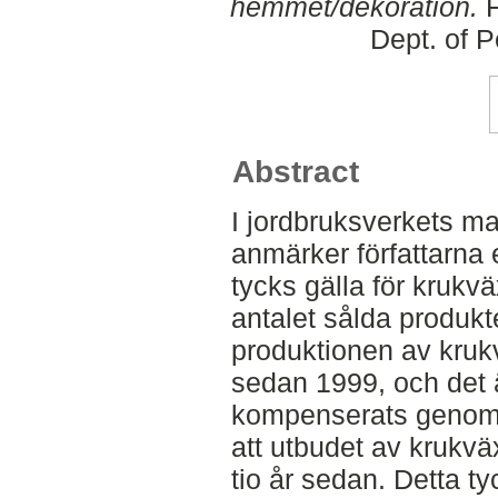
hemmet/dekoration.
F
Dept. of 
Abstract
I jordbruksverkets m
anmärker författarna
tycks gälla för krukvä
antalet sålda produkte
produktionen av kru
sedan 1999, och det ä
kompenserats genom 
att utbudet av krukvä
tio år sedan. Detta ty