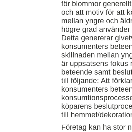
för blommor generell
och att motiv för att
mellan yngre och äld
högre grad använder
Detta genererar givet
konsumenters beteen
skillnaden mellan yng
är uppsatsens fokus 
beteende samt beslut.
till följande: Att förk
konsumenters beteend
konsumtionsprocessen
köparens beslutproce
till hemmet/dekoratio
Företag kan ha stor ny