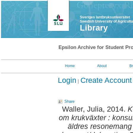
Sveriges lantbruksuniversitet
Swedish University of Agricult
Library
Epsilon Archive for Student Pro
Home
About
B
Login
Create Account
Share
Waller, Julia
, 2014.
K
om krukväxter : konsu
äldres resonemang i