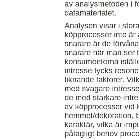
av analysmetoden i f
datamaterialet.
Analysen visar i stor
köpprocesser inte är 
snarare är de förvåna
snarare när man ser t
konsumenterna iställe
intresse tycks reson
liknande faktorer. Vil
med svagare intresse 
de med starkare intr
av köpprocesser vid k
hemmet/dekoration, 
karaktär, vilka är im
påtagligt behov pro