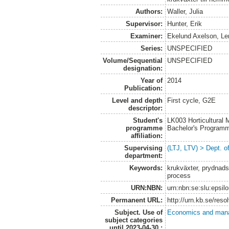
Authors:
Waller, Julia
Supervisor:
Hunter, Erik
Examiner:
Ekelund Axelson, Le
Series:
UNSPECIFIED
Volume/Sequential
UNSPECIFIED
designation:
Year of
2014
Publication:
Level and depth
First cycle, G2E
descriptor:
Student's
LK003 Horticultural
programme
Bachelor's Program
affiliation:
Supervising
(LTJ, LTV) > Dept. o
department:
Keywords:
krukväxter, prydnads
process
URN:NBN:
urn:nbn:se:slu:epsil
Permanent URL:
http://urn.kb.se/res
Subject. Use of
Economics and man
subject categories
until 2023-04-30.: