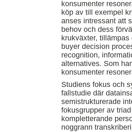
konsumenter resonera
köp av till exempel k
anses intressant att
behov och dess förvä
krukväxter, tillämpas 
buyer decision proces
recognition, informat
alternatives. Som han
konsumenter resonera
Studiens fokus och syft
fallstudie där datain
semistrukturerade int
fokusgrupper av triad
kompletterande person
noggrann transkriberi