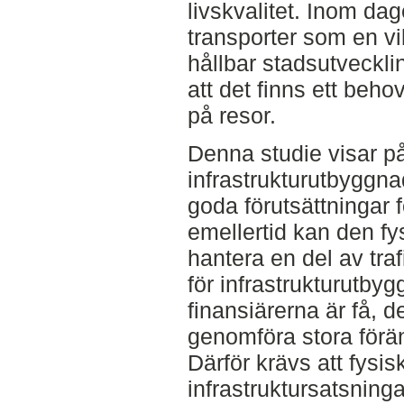
livskvalitet. Inom da
transporter som en vi
hållbar stadsutveckli
att det finns ett beho
på resor.
Denna studie visar på
infrastrukturutbyggnad
goda förutsättningar f
emellertid kan den fy
hantera en del av tr
för infrastrukturutb
finansiärerna är få, d
genomföra stora förän
Därför krävs att fysi
infrastruktursatsning