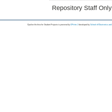
Repository Staff Onl
Epsilon Archive for Student Projects is
powored by
EPrints 3
developed by
School of Electronics an