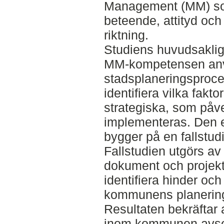
Management (MM) som 
beteende, attityd och 
riktning.
Studiens huvudsaklig
MM-kompetensen an
stadsplaneringsproces
identifiera vilka fakt
strategiska, som påv
implementeras. Den 
bygger på en fallstud
Fallstudien utgörs av e
dokument och projekt
identifiera hinder oc
kommunens planerin
Resultaten bekräftar 
inom kommunen avsee