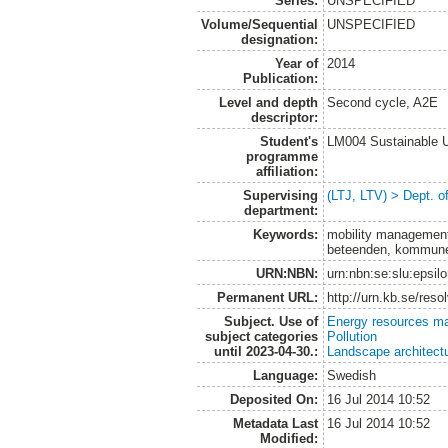
Series:
UNSPECIFIED
Volume/Sequential
UNSPECIFIED
designation:
Year of
2014
Publication:
Level and depth
Second cycle, A2E
descriptor:
Student's
LM004 Sustainable 
programme
affiliation:
Supervising
(LTJ, LTV) > Dept. o
department:
Keywords:
mobility management,
beteenden, kommuner
URN:NBN:
urn:nbn:se:slu:epsil
Permanent URL:
http://urn.kb.se/res
Subject. Use of
Energy resources m
subject categories
Pollution
until 2023-04-30.:
Landscape architect
Language:
Swedish
Deposited On:
16 Jul 2014 10:52
Metadata Last
16 Jul 2014 10:52
Modified: