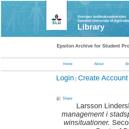
Sveriges lantbruksuniversitet
Swedish University of Agricult
Library
Epsilon Archive for Student Pro
Home
About
B
Login
Create Account
Share
Larsson Lindersk
management i stadsp
winsituationer.
Secon