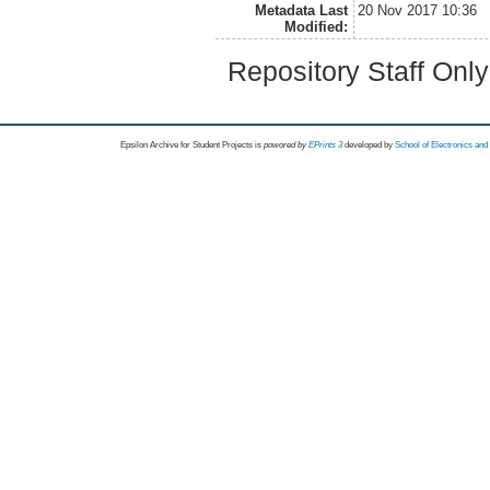
Metadata Last
20 Nov 2017 10:36
Modified:
Repository Staff Onl
Epsilon Archive for Student Projects is
powored by
EPrints 3
developed by
School of Electronics an