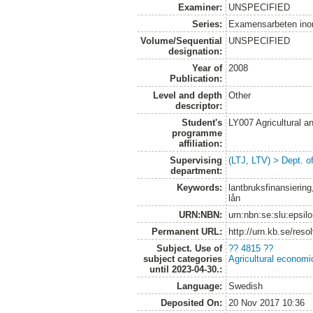
Examiner:
UNSPECIFIED
Series:
Examensarbeten ino
Volume/Sequential
UNSPECIFIED
designation:
Year of
2008
Publication:
Level and depth
Other
descriptor:
Student's
LY007 Agricultural
programme
affiliation:
Supervising
(LTJ, LTV) > Dept. o
department:
Keywords:
lantbruksfinansiering
lån
URN:NBN:
urn:nbn:se:slu:epsil
Permanent URL:
http://urn.kb.se/res
Subject. Use of
?? 4815 ??
subject categories
Agricultural economi
until 2023-04-30.:
Language:
Swedish
Deposited On:
20 Nov 2017 10:36