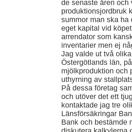
de senaste åren och v
produktionsjordbruk ko
summor man ska ha 
eget kapital vid köpet
arrendator som kansk
inventarier men ej någ
Jag valde ut två olika 
Östergötlands län, p
mjölkproduktion och 
uthyrning av stallplat
På dessa företag samm
och utöver det ett tjug
kontaktade jag tre o
Länsförsäkringar Ban
Bank och bestämde m
diskutera kalkylerna o