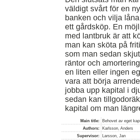
väldigt svårt för en n
banken och vilja låna e
ett gårdsköp. En möjli
med lantbruk är att k
man kan sköta på frit
som man sedan skjuta t
räntor och amortering
en liten eller ingen e
vara att börja arrend
jobba upp kapital i 
sedan kan tillgodoräk
kapital om man längre
Main title:
Behovet av eget kapi
Authors:
Karlsson, Anders
Supervisor:
Larsson, Jan