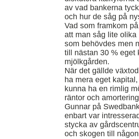
av vad bankerna tyckt
och hur de såg på nys
Vad som framkom på
att man såg lite olik
som behövdes men n
till nästan 30 % eget 
mjölkgården.
När det gällde växt
ha mera eget kapital,
kunna ha en rimlig möj
räntor och amortering
Gunnar på Swedbank 
enbart var intresser
stycka av gårdscentr
och skogen till någon