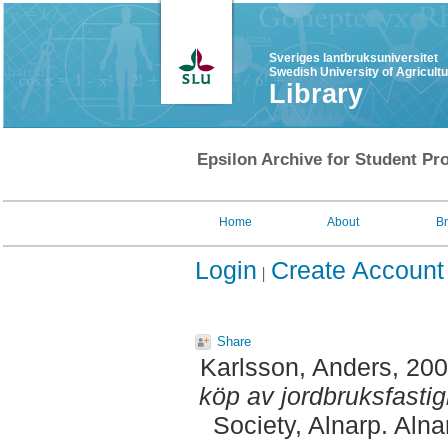
Sveriges lantbruksuniversitet
Swedish University of Agricult
Library
Epsilon Archive for Student Pro
Home
About
B
Login
Create Account
Share
Karlsson, Anders
, 20
köp av jordbruksfastig
Society, Alnarp. Aln