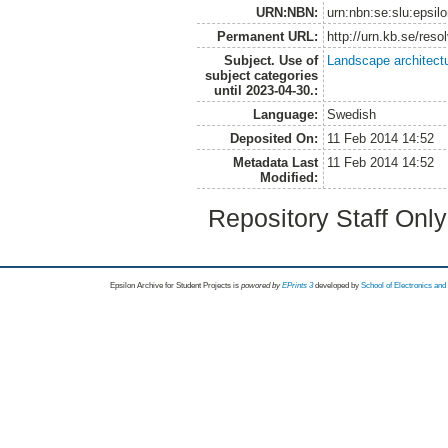
URN:NBN:
urn:nbn:se:slu:epsil
Permanent URL:
http://urn.kb.se/res
Subject. Use of
Landscape architect
subject categories
until 2023-04-30.:
Language:
Swedish
Deposited On:
11 Feb 2014 14:52
Metadata Last
11 Feb 2014 14:52
Modified:
Repository Staff Onl
Epsilon Archive for Student Projects is
powored by
EPrints 3
developed by
School of Electronics an