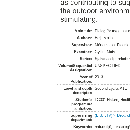
as contributing to su
the outdoor environm
stimulating.
Main title:
Dialog för trygg natu
Authors:
Heij, Malin
Supervisor:
Mårtensson, Fredrik
Examiner:
Gyllin, Mats
Series:
Självständigt arbete
Volume/Sequential
UNSPECIFIED
designation:
Year of
2013
Publication:
Level and depth
Second cycle, A1E
descriptor:
Student's
LG001 Nature, Healt
programme
affiliation:
Supervising
(LTJ, LTV) > Dept. o
department:
Keywords:
naturmiljö, förskole