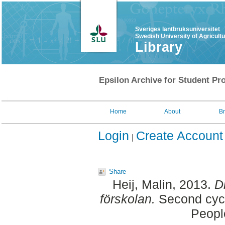
Sveriges lantbruksuniversitet
Swedish University of Agricult
Library
Epsilon Archive for Student Pro
Home
About
B
Login
Create Account
Share
Heij, Malin
, 2013.
D
förskolan.
Second cycl
Peopl