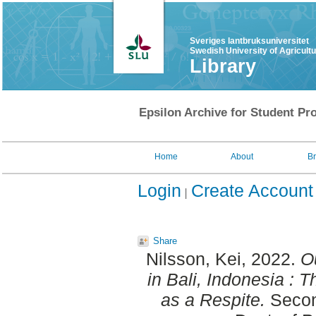
Sveriges lantbruksuniversitet
Swedish University of Agricult
Library
Epsilon Archive for Student Pro
Home
About
B
Login
Create Account
Share
Nilsson, Kei
, 2022.
Ou
in Bali, Indonesia :
as a Respite.
Secon