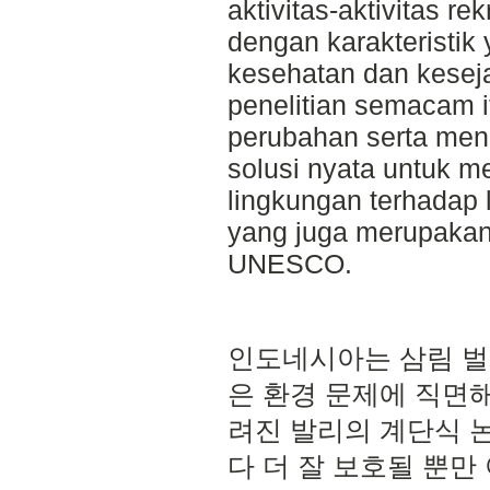
aktivitas-aktivitas re
dengan karakteristik
kesehatan dan keseja
penelitian semacam i
perubahan serta men
solusi nyata untuk 
lingkungan terhadap
yang juga merupakan
UNESCO.
인도네시아는 삼림 벌
은 환경 문제에 직면해 
려진 발리의 계단식 
다 더 잘 보호될 뿐만