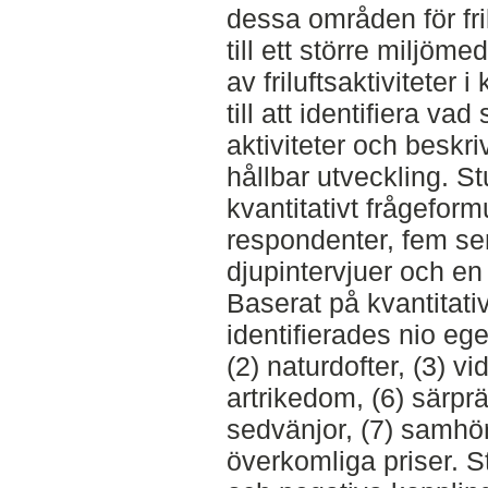
dessa områden för frilu
till ett större miljöm
av friluftsaktiviteter 
till att identifiera 
aktiviteter och beskri
hållbar utveckling. S
kvantitativt frågeform
respondenter, fem se
djupintervjuer och en
Baserat på kvantitati
identifierades nio eg
(2) naturdofter, (3) vi
artrikedom, (6) särprä
sedvänjor, (7) samhör
överkomliga priser. S