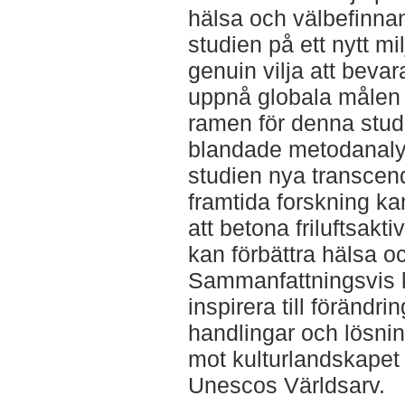
hälsa och välbefinnan
studien på ett nytt mi
genuin vilja att beva
uppnå globala målen f
ramen för denna stu
blandade metodanaly
studien nya transcen
framtida forskning k
att betona friluftsak
kan förbättra hälsa o
Sammanfattningsvis 
inspirera till förändri
handlingar och lösnin
mot kulturlandskapet
Unescos Världsarv.