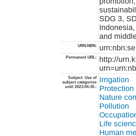
promotion,
sustainabi
SDG 3, SD
Indonesia,
and middle
URN:NBN:
urn:nbn:se
Permanent URL:
http://urn.
urn=urn:nb
Subject. Use of
Irrigation
subject categories
Protection
until 2023-04-30.:
Nature con
Pollution
Occupatio
Life scien
Human medi