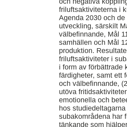
och negativa kopplin
friluftsaktiviteterna 
Agenda 2030 och de g
utveckling, särskilt 
välbefinnande, Mål 11
samhällen och Mål 12
produktion. Resultate
friluftsaktiviteter i 
i form av förbättrade 
färdigheter, samt ett f
och välbefinnande, (2
utöva fritidsaktivitet
emotionella och bete
hos studiedeltagarna oc
subakområdena har fr
tänkande som hjälper 