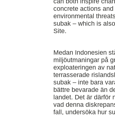
can both inspire chan
concrete actions and 
environmental threats
subak – which is al
Site.
Medan Indonesien står
miljöutmaningar på 
exploateringen av nat
terrasserade rislands
subak – inte bara va
bättre bevarade än d
landet. Det är därför
vad denna diskrepans
fall, undersöka hur 