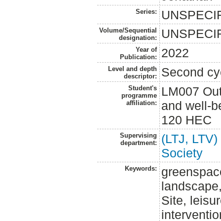
Series:
UNSPECI
Volume/Sequential
UNSPECI
designation:
Year of
2022
Publication:
Level and depth
Second cy
descriptor:
Student's
LM007 Outd
programme
and well-b
affiliation:
120 HEC
Supervising
(LTJ, LTV)
department:
Society
Keywords:
greenspac
landscape
Site, leisu
interventi