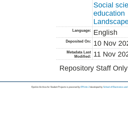
Social sci
education
Landscape 
Language:
English
Deposited On:
10 Nov 20
Metadata Last
11 Nov 20
Modified:
Repository Staff Onl
Epsilon Archive for Student Projects is
powored by
EPrints 3
developed by
School of Electronics an