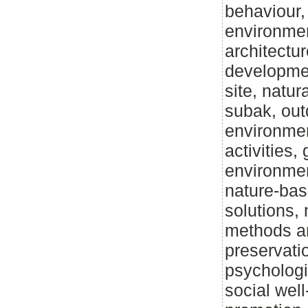
behaviour,
environmen
architectur
developmen
site, natur
subak, outd
environmen
activities,
environmen
nature-bas
solutions,
methods an
preservatio
psychologi
social well