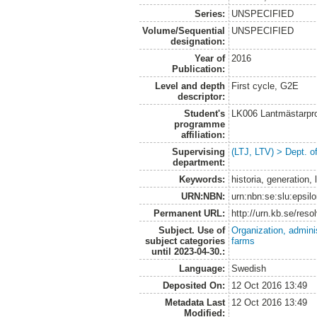
Series:
UNSPECIFIED
Volume/Sequential
UNSPECIFIED
designation:
Year of
2016
Publication:
Level and depth
First cycle, G2E
descriptor:
Student's
LK006 Lantmästarpr
programme
affiliation:
Supervising
(LTJ, LTV) > Dept. o
department:
Keywords:
historia, generation,
URN:NBN:
urn:nbn:se:slu:epsil
Permanent URL:
http://urn.kb.se/res
Subject. Use of
Organization, admini
subject categories
farms
until 2023-04-30.:
Language:
Swedish
Deposited On:
12 Oct 2016 13:49
Metadata Last
12 Oct 2016 13:49
Modified: