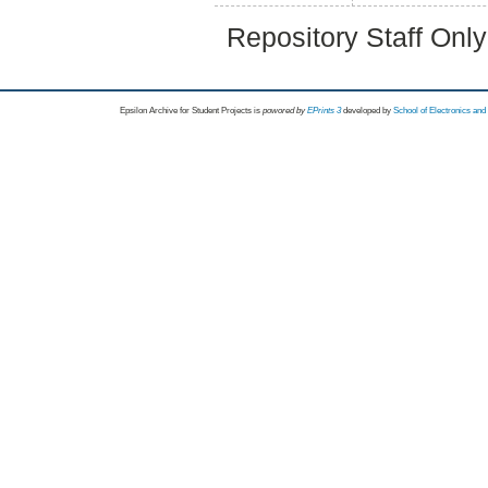
Repository Staff Onl
Epsilon Archive for Student Projects is
powored by
EPrints 3
developed by
School of Electronics an