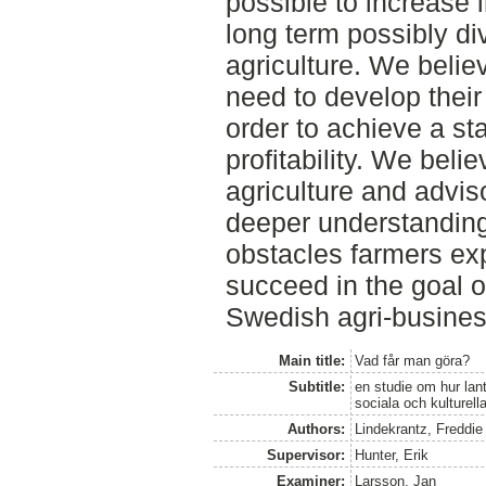
possible to increase
long term possibly di
agriculture. We belie
need to develop their
order to achieve a st
profitability. We beli
agriculture and advis
deeper understanding 
obstacles farmers exp
succeed in the goal o
Swedish agri-busines
Main title:
Vad får man göra?
Subtitle:
en studie om hur lant
sociala och kulturella
Authors:
Lindekrantz, Freddie
Supervisor:
Hunter, Erik
Examiner:
Larsson, Jan