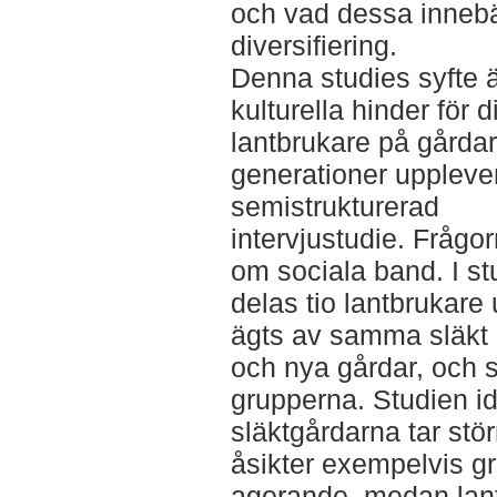
och vad dessa innebär
diversifiering.
Denna studies syfte är
kulturella hinder för 
lantbrukare på gårdar 
generationer upplever
semistrukturerad
intervjustudie. Frågo
om sociala band. I st
delas tio lantbrukare
ägts av samma släkt i
och nya gårdar, och 
grupperna. Studien ide
släktgårdarna tar stö
åsikter exempelvis gra
agerande, medan lan