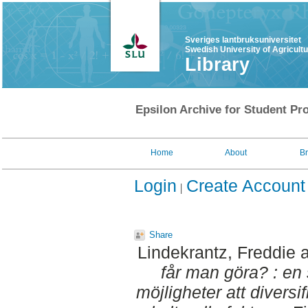
Sveriges lantbruksuniversitet
Swedish University of Agricult
Library
Epsilon Archive for Student Pro
Home
About
B
Login
Create Account
Share
Lindekrantz, Freddie
får man göra? : en
möjligheter att divers