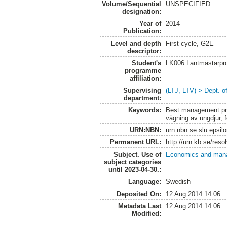
Volume/Sequential
UNSPECIFIED
designation:
Year of
2014
Publication:
Level and depth
First cycle, G2E
descriptor:
Student's
LK006 Lantmästarpr
programme
affiliation:
Supervising
(LTJ, LTV) > Dept. o
department:
Keywords:
Best management prac
vägning av ungdjur, 
URN:NBN:
urn:nbn:se:slu:epsil
Permanent URL:
http://urn.kb.se/res
Subject. Use of
Economics and man
subject categories
until 2023-04-30.:
Language:
Swedish
Deposited On:
12 Aug 2014 14:06
Metadata Last
12 Aug 2014 14:06
Modified: