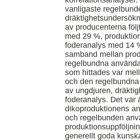
vanligaste regelbun
dräktighetsundersök
av producenterna följ
med 29 %, produktio
foderanalys med 14 %
samband mellan pro
regelbundna använd
som hittades var mell
och den regelbundna
av ungdjuren, dräkti
foderanalys. Det var
dikoproduktionens an
och regelbunden anv
produktionsuppföljni
generellt goda kuns