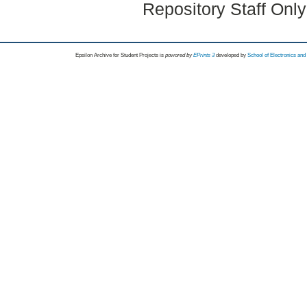
Repository Staff Onl
Epsilon Archive for Student Projects is
powored by
EPrints 3
developed by
School of Electronics an