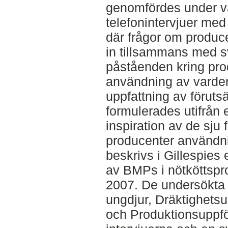
genomfördes under 
telefonintervjuer med 
där frågor om produ
in tillsammans med sv
påståenden kring pr
användning av varde
uppfattning av föruts
formulerades utifrån e
inspiration av de sju
producenter användn
beskrivs i Gillespies
av BMPs i nötköttspr
2007. De undersökta
ungdjur, Dräktighets
och Produktionsuppfö