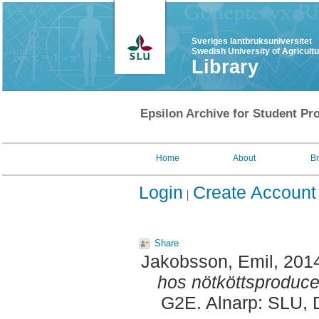
Sveriges lantbruksuniversitet
Swedish University of Agricult
Library
Epsilon Archive for Student Pro
Home
About
B
Login
Create Account
Share
Jakobsson, Emil
, 201
hos nötköttsproduce
G2E. Alnarp: SLU, 