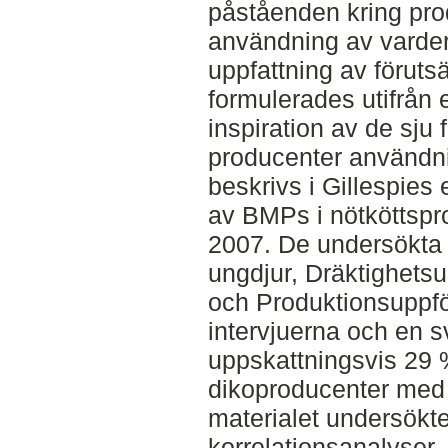
påståenden kring pr
användning av varde
uppfattning av föruts
formulerades utifrån e
inspiration av de sju
producenter användn
beskrivs i Gillespies
av BMPs i nötköttspr
2007. De undersökta
ungdjur, Dräktighets
och Produktionsuppfö
intervjuerna och en 
uppskattningsvis 29 
dikoproducenter med 
materialet undersök
korrelationsanalyser.