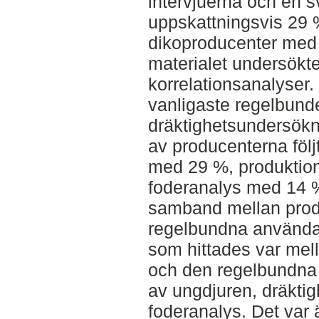
intervjuerna och en 
uppskattningsvis 29 
dikoproducenter med 
materialet undersök
korrelationsanalyser.
vanligaste regelbun
dräktighetsundersök
av producenterna följ
med 29 %, produktio
foderanalys med 14 %
samband mellan pro
regelbundna använd
som hittades var mell
och den regelbundna
av ungdjuren, dräkti
foderanalys. Det var