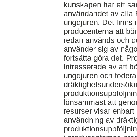
kunskapen har ett s
användandet av alla
ungdjuren. Det finns 
producenterna att bö
redan används och d
använder sig av någo
fortsätta göra det. P
intresserade av att 
ungdjuren och fodera
dräktighetsundersökn
produktionsuppföljni
lönsammast att genom
resurser visar enba
användning av dräkt
produktionsuppföljn