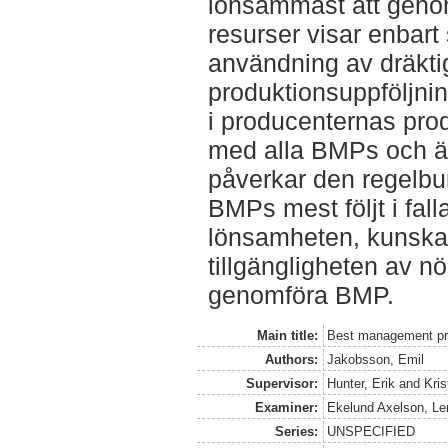
lönsammast att genom
resurser visar enba
användning av dräkt
produktionsuppföljn
i producenternas pro
med alla BMPs och är
påverkar den regelb
BMPs mest följt i fal
lönsamheten, kunsk
tillgängligheten av nö
genomföra BMP.
Main title:
Best management pra
Authors:
Jakobsson, Emil
Supervisor:
Hunter, Erik
and
Kris
Examiner:
Ekelund Axelson, Le
Series:
UNSPECIFIED