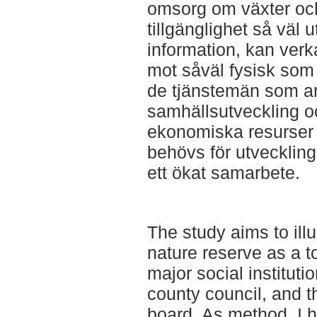
omsorg om växter och
tillgänglighet så väl
information, kan ver
mot såväl fysisk som 
de tjänstemän som a
samhällsutveckling oc
ekonomiska resurser 
behövs för utveckling
ett ökat samarbete.
The study aims to ill
nature reserve as a to
major social institutio
county council, and t
board. As method, I h