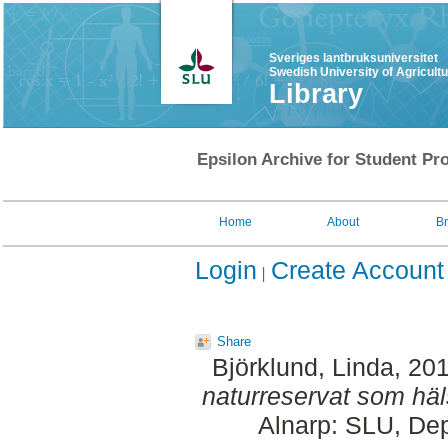
Sveriges lantbruksuniversitet
Swedish University of Agricult
Library
Epsilon Archive for Student Pro
Home
About
B
Login
Create Account
Share
Björklund, Linda
, 20
naturreservat som häl
Alnarp: SLU, Dep