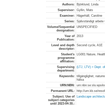
Authors:
Björklund, Linda
Supervisor:
Gyllin, Mats
Examiner:
Hägerhäll, Caroline
Series:
Självständigt arbete
Volume/Sequential
UNSPECIFIED
designation:
Year of
2013
Publication:
Level and depth
Second cycle, A1E
descriptor:
Student's
LG001 Nature, Healt
programme
affiliation:
Supervising
(LTJ, LTV) > Dept. o
department:
Keywords:
tillgänglighet, naturr
hälsa
URN:NBN:
urn:nbn:se:slu:epsil
Permanent URL:
http://urn.kb.se/res
Subject. Use of
Landscape architect
subject categories
until 2023-04-30.: