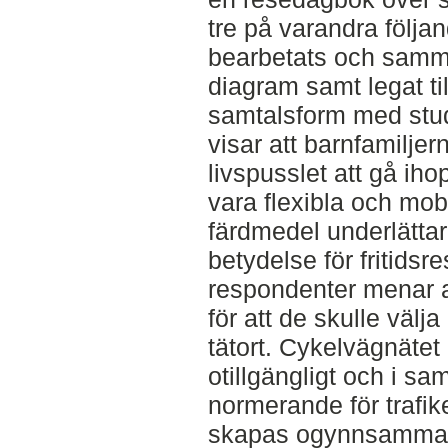
tre på varandra följ
bearbetats och samma
diagram samt legat till
samtalsform med stud
visar att barnfamiljer
livspusslet att gå iho
vara flexibla och mobi
färdmedel underlättar
betydelse för fritids
respondenter menar at
för att de skulle välja
tätort. Cykelvägnätet 
otillgängligt och i sa
normerande för trafike
skapas ogynnsamma fö