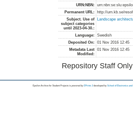
URN:NBN:
urn:nbn:se:slu:epsil
Permanent URL:
http://urn.kb.se/res
Subject. Use of
Landscape architect
subject categories
until 2023-04-30.:
Language:
Swedish
Deposited On:
01 Nov 2016 12:45
Metadata Last
01 Nov 2016 12:45
Modified:
Repository Staff Onl
Epsilon Archive for Student Projects is
powored by
EPrints 3
developed by
School of Electronics an