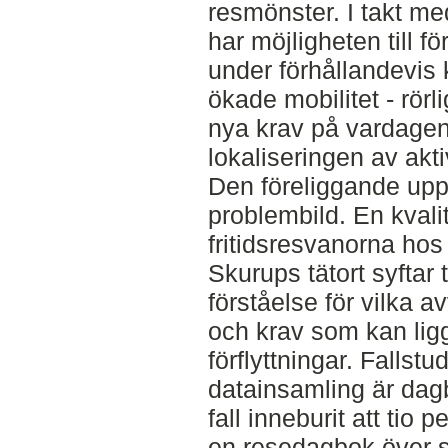
resmönster. I takt me
har möjligheten till fö
under förhållandevis 
ökade mobilitet - rörli
nya krav på vardage
lokaliseringen av akt
Den föreliggande upp
problembild. En kvalit
fritidsresvanorna hos 
Skurups tätort syftar t
förståelse för vilka 
och krav som kan ligga
förflyttningar. Fallst
datainsamling är dagb
fall inneburit att tio
en resedagbok över si