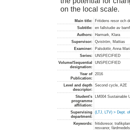
the potential for chan
on the local scale.
Main title:
Fritidens resor och d
Subtitle:
en fallstudie av barn
Authors:
Harmark, Klara
Supervisor:
Qviström, Mattias
Examiner:
Palsdottir, Anna Mar
Series:
UNSPECIFIED
Volume/Sequential
UNSPECIFIED
designation:
Year of
2016
Publication:
Level and depth
Second cycle, A2E
descriptor:
Student's
LM004 Sustainable 
programme
affiliation:
Supervising
(LTJ, LTV) > Dept. o
department:
Keywords:
fritidsresor, trafikpl
resvanor, färdmedels