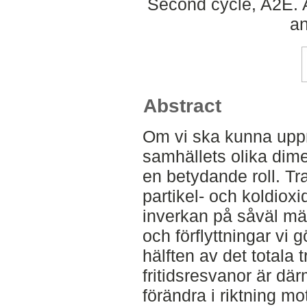
Second cycle, A2E. 
an
Abstract
Om vi ska kunna uppn
samhällets olika dim
en betydande roll. Tra
partikel- och koldiox
inverkan på såväl mä
och förflyttningar vi g
hälften av det totala 
fritidsresvanor är där
förändra i riktning m