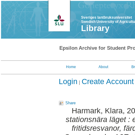
Sveriges lantbruksuniversitet
Swedish University of Agricult
Library
Epsilon Archive for Student Pro
Home
About
B
Login
Create Account
Share
Harmark, Klara
, 2
stationsnära läget : 
fritidsresvanor, fä