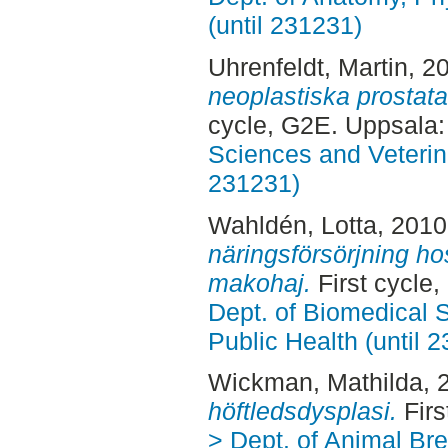
(until 231231)
Uhrenfeldt, Martin
, 2
neoplastiska prostat
cycle, G2E. Uppsala
Sciences and Veterina
231231)
Wahldén, Lotta
, 201
näringsförsörjning ho
makohaj.
First cycle,
Dept. of Biomedical 
Public Health (until 
Wickman, Mathilda
, 
höftledsdysplasi.
Firs
> Dept. of Animal Bre