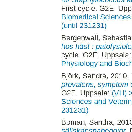
First cycle, G2E. Up
Biomedical Sciences 
(until 231231)
Bergenwall, Sebastia
hos häst : patofysiol
cycle, G2E. Uppsala
Physiology and Bioch
Björk, Sandra
, 2010.
prevalens, symptom o
G2E. Uppsala:
(VH) 
Sciences and Veterina
231231)
Boman, Sandra
, 201
sällskapspapegojor.
F