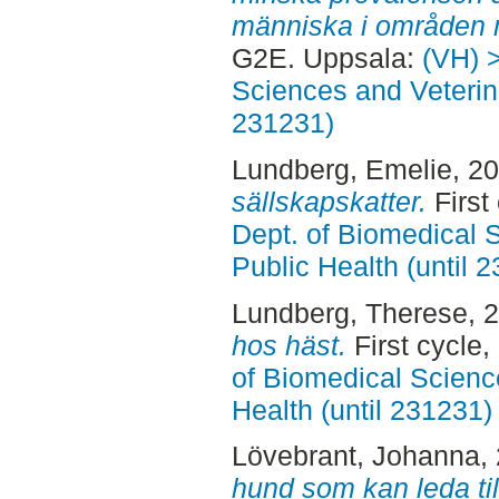
människa i områden m
G2E. Uppsala:
(VH) 
Sciences and Veterina
231231)
Lundberg, Emelie
, 2
sällskapskatter.
First
Dept. of Biomedical 
Public Health (until 
Lundberg, Therese
, 
hos häst.
First cycle
of Biomedical Scienc
Health (until 231231)
Lövebrant, Johanna
,
hund som kan leda till