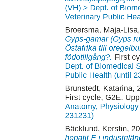
(VH) > Dept. of Biom
Veterinary Public Hea
Broersma, Maja-Lisa
Gyps-gamar (Gyps ruep
Östafrika till oregel
födotillgång?.
First c
Dept. of Biomedical 
Public Health (until 
Brunstedt, Katarina
, 
First cycle, G2E. Up
Anatomy, Physiology 
231231)
Bäcklund, Kerstin
, 2
hepatit E i industrilän