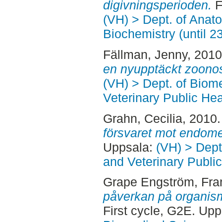
digivningsperioden.
F
(VH) > Dept. of Anat
Biochemistry (until 2
Fällman, Jenny
, 201
en nyupptäckt zoono
(VH) > Dept. of Biom
Veterinary Public Hea
Grahn, Cecilia
, 2010
försvaret mot endomet
Uppsala:
(VH) > Dept
and Veterinary Public
Grape Engström, Fra
påverkan på organism
First cycle, G2E. Up