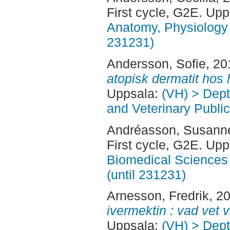
First cycle, G2E. Up
Anatomy, Physiology 
231231)
Andersson, Sofie
, 20
atopisk dermatit hos 
Uppsala:
(VH) > Dept
and Veterinary Public
Andréasson, Susann
First cycle, G2E. Up
Biomedical Sciences 
(until 231231)
Arnesson, Fredrik
, 2
ivermektin : vad vet v
Uppsala:
(VH) > Dept