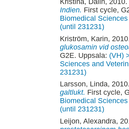
Kristina, Dalin
, 2010
Indien.
First cycle, 
Biomedical Sciences 
(until 231231)
Kriström, Karin
, 2010
glukosamin vid osteoa
G2E. Uppsala:
(VH) 
Sciences and Veterina
231231)
Larsson, Linda
, 2010
galtlukt.
First cycle,
Biomedical Sciences 
(until 231231)
Leijon, Alexandra
, 2