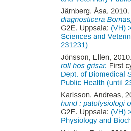
Järnberg, Åsa
, 2010
diagnosticera Bornas
G2E. Uppsala:
(VH) 
Sciences and Veterina
231231)
Jönsson, Ellen
, 2010
roll hos grisar.
First 
Dept. of Biomedical 
Public Health (until 
Karlsson, Andreas
, 
hund : patofysiologi 
G2E. Uppsala:
(VH) 
Physiology and Bioch