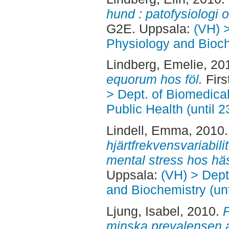
hund : patofysiologi 
G2E. Uppsala:
(VH) 
Physiology and Bioch
Lindberg, Emelie
, 20
equorum hos föl.
Firs
> Dept. of Biomedica
Public Health (until 
Lindell, Emma
, 2010
hjärtfrekvensvariabili
mental stress hos häs
Uppsala:
(VH) > Dept
and Biochemistry (un
Ljung, Isabel
, 2010.
P
minska prevalensen a