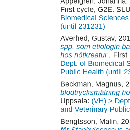
Appelgren, Johanna
,
First cycle, G2E. SL
Biomedical Sciences 
(until 231231)
Averhed, Gustav
, 20
spp. som etiologin 
hos nötkreatur .
First
Dept. of Biomedical 
Public Health (until 
Beckman, Magnus
, 
blodtrycksmätning ho
Uppsala:
(VH) > Dept
and Veterinary Public
Bengtsson, Malin
, 2
för Staphylococcus a