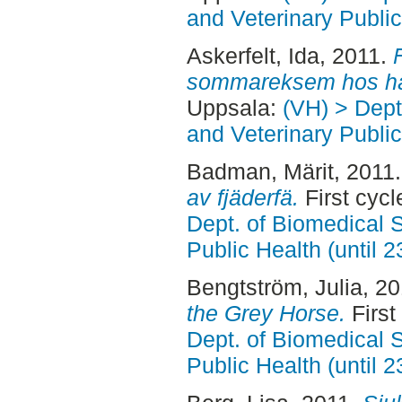
and Veterinary Public
Askerfelt, Ida
, 2011.
sommareksem hos hä
Uppsala:
(VH) > Dept
and Veterinary Public
Badman, Märit
, 2011
av fjäderfä.
First cyc
Dept. of Biomedical 
Public Health (until 
Bengtström, Julia
, 2
the Grey Horse.
First
Dept. of Biomedical 
Public Health (until 