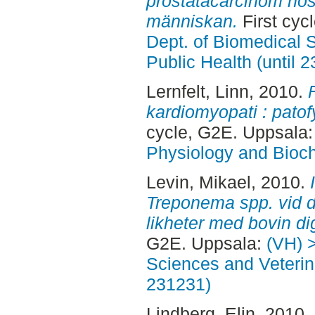
prostatacarcinom hos
människan.
First cyc
Dept. of Biomedical 
Public Health (until 
Lernfelt, Linn
, 2010.
kardiomyopati : patof
cycle, G2E. Uppsala
Physiology and Bioch
Levin, Mikael
, 2010.
Treponema spp. vid di
likheter med bovin dig
G2E. Uppsala:
(VH) 
Sciences and Veterina
231231)
Lindberg, Elin
, 2010.