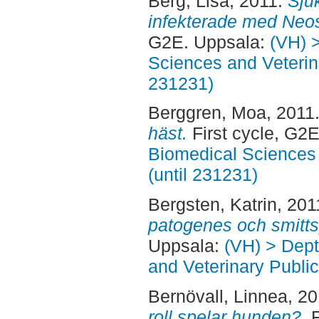
Berg, Lisa
, 2011.
Sju
infekterade med Neo
G2E. Uppsala:
(VH) 
Sciences and Veterina
231231)
Berggren, Moa
, 2011
häst.
First cycle, G2
Biomedical Sciences 
(until 231231)
Bergsten, Katrin
, 201
patogenes och smitts
Uppsala:
(VH) > Dept
and Veterinary Public
Bernövall, Linnea
, 2
roll spelar hunden?.
F