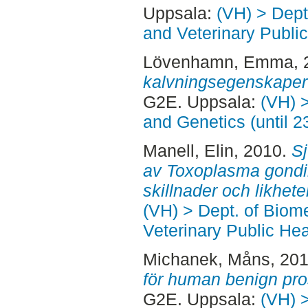
Uppsala:
(VH) > Dept
and Veterinary Public
Lövenhamn, Emma
,
kalvningsegenskaper 
G2E. Uppsala:
(VH) 
and Genetics (until 
Manell, Elin
, 2010.
S
av Toxoplasma gondi
skillnader och likhete
(VH) > Dept. of Biom
Veterinary Public Hea
Michanek, Måns
, 20
för human benign pro
G2E. Uppsala:
(VH) 