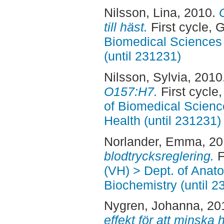
Nilsson, Lina
, 2010.
till häst.
First cycle,
Biomedical Sciences 
(until 231231)
Nilsson, Sylvia
, 2010
O157:H7.
First cycle
of Biomedical Scienc
Health (until 231231)
Norlander, Emma
, 2
blodtrycksreglering.
F
(VH) > Dept. of Anat
Biochemistry (until 2
Nygren, Johanna
, 20
effekt för att minska 