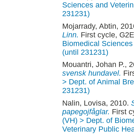
Sciences and Veterina
231231)
Mojarrady, Abtin
, 20
Linn.
First cycle, G2
Biomedical Sciences 
(until 231231)
Mouantri, Johan P.
, 
svensk hundavel.
Fir
> Dept. of Animal Bre
231231)
Nalin, Lovisa
, 2010.
S
papegojfåglar.
First 
(VH) > Dept. of Biom
Veterinary Public Hea