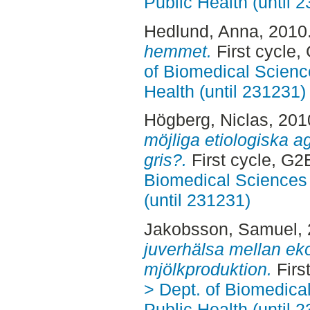
Public Health (until 
Hedlund, Anna
, 2010
hemmet.
First cycle,
of Biomedical Scienc
Health (until 231231)
Högberg, Niclas
, 201
möjliga etiologiska a
gris?.
First cycle, G2
Biomedical Sciences 
(until 231231)
Jakobsson, Samuel
,
juverhälsa mellan ek
mjölkproduktion.
Firs
> Dept. of Biomedica
Public Health (until 