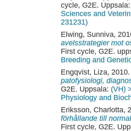
cycle, G2E. Uppsala
Sciences and Veterina
231231)
Elwing, Sunniva
, 20
avelsstrategier mot 
First cycle, G2E. upp
Breeding and Genetic
Engqvist, Liza
, 2010
patofysiologi, diagno
G2E. Uppsala:
(VH) 
Physiology and Bioch
Eriksson, Charlotta
, 
förhållande till norma
First cycle, G2E. Up