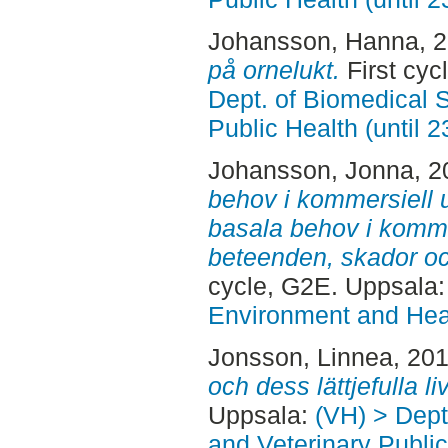
Johansson, Hanna
, 
på ornelukt.
First cyc
Dept. of Biomedical 
Public Health (until 
Johansson, Jonna
, 
behov i kommersiell 
basala behov i komm
beteenden, skador oc
cycle, G2E. Uppsala
Environment and Heal
Jonsson, Linnea
, 20
och dess lättjefulla liv
Uppsala:
(VH) > Dept
and Veterinary Public