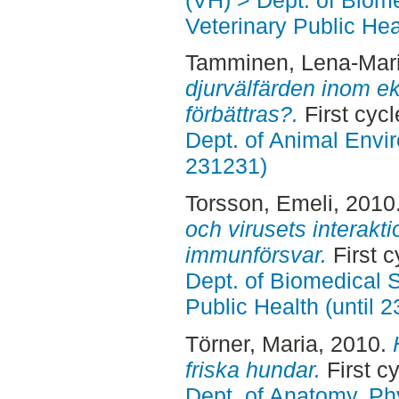
Veterinary Public Hea
Tamminen, Lena-Mar
djurvälfärden inom ek
förbättras?.
First cyc
Dept. of Animal Envir
231231)
Torsson, Emeli
, 2010
och virusets interak
immunförsvar.
First 
Dept. of Biomedical 
Public Health (until 
Törner, Maria
, 2010.
friska hundar.
First c
Dept. of Anatomy, Ph