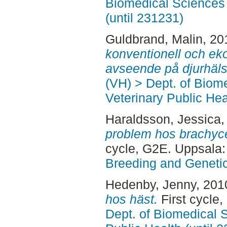
Biomedical Sciences 
(until 231231)
Guldbrand, Malin
, 20
konventionell och ek
avseende på djurhäls
(VH) > Dept. of Biom
Veterinary Public Hea
Haraldsson, Jessica
,
problem hos brachyc
cycle, G2E. Uppsala
Breeding and Genetic
Hedenby, Jenny
, 201
hos häst.
First cycle
Dept. of Biomedical 