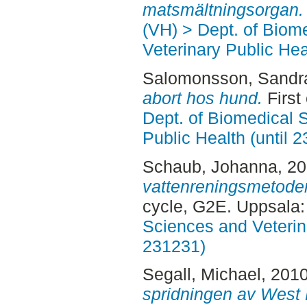
matsmältningsorgan.
(VH) > Dept. of Biom
Veterinary Public Hea
Salomonsson, Sandr
abort hos hund.
First
Dept. of Biomedical 
Public Health (until 
Schaub, Johanna
, 2
vattenreningsmetoder
cycle, G2E. Uppsala
Sciences and Veterina
231231)
Segall, Michael
, 201
spridningen av West N