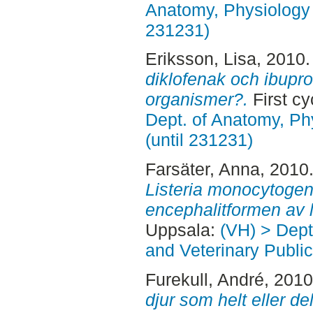
Anatomy, Physiology 
231231)
Eriksson, Lisa
, 2010
diklofenak och ibupro
organismer?.
First c
Dept. of Anatomy, Ph
(until 231231)
Farsäter, Anna
, 2010
Listeria monocytogene
encephalitformen av li
Uppsala:
(VH) > Dept
and Veterinary Public
Furekull, André
, 201
djur som helt eller de