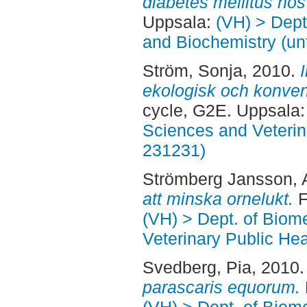
diabetes mellitus hos 
Uppsala:
(VH) > Dept
and Biochemistry (un
Ström, Sonja
, 2010.
ekologisk och konvent
cycle, G2E. Uppsala
Sciences and Veterina
231231)
Strömberg Jansson,
att minska ornelukt.
F
(VH) > Dept. of Biom
Veterinary Public Hea
Svedberg, Pia
, 2010
parascaris equorum.
(VH) > Dept. of Biom