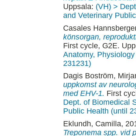
Uppsala:
(VH) > Dept
and Veterinary Public
Casales Hannsberger
könsorgan, reprodukt
First cycle, G2E. Up
Anatomy, Physiology 
231231)
Dagis Boström, Mirj
uppkomst av neurolog
med EHV-1.
First cy
Dept. of Biomedical 
Public Health (until 
Eklundh, Camilla
, 20
Treponema spp. vid p