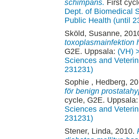
schimpans.
First cyc
Dept. of Biomedical 
Public Health (until 
Sköld, Susanne
, 201
toxoplasmainfektion 
G2E. Uppsala:
(VH) 
Sciences and Veterina
231231)
Sophie , Hedberg
, 2
för benign prostatahy
cycle, G2E. Uppsala
Sciences and Veterina
231231)
Stener, Linda
, 2010.