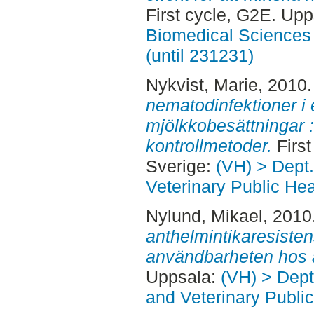
First cycle, G2E. Up
Biomedical Sciences 
(until 231231)
Nykvist, Marie
, 2010
nematodinfektioner i
mjölkkobesättningar :
kontrollmetoder.
First
Sverige:
(VH) > Dept
Veterinary Public Hea
Nylund, Mikael
, 2010
anthelmintikaresiste
användbarheten hos a
Uppsala:
(VH) > Dept
and Veterinary Public