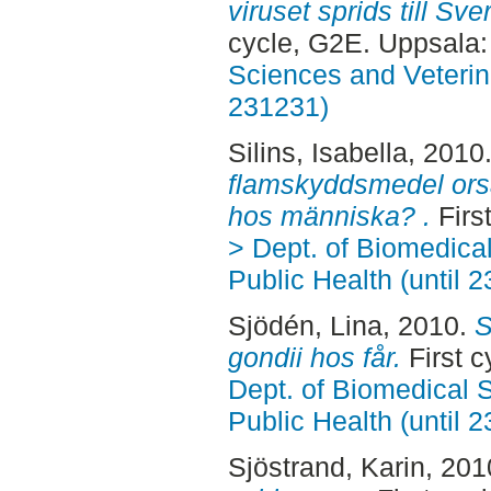
viruset sprids till Sv
cycle, G2E. Uppsala
Sciences and Veterina
231231)
Silins, Isabella
, 2010
flamskyddsmedel orsa
hos människa? .
Firs
> Dept. of Biomedica
Public Health (until 
Sjödén, Lina
, 2010.
S
gondii hos får.
First 
Dept. of Biomedical 
Public Health (until 
Sjöstrand, Karin
, 201