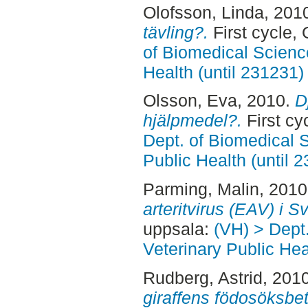
Olofsson, Linda
, 201
tävling?.
First cycle,
of Biomedical Scienc
Health (until 231231)
Olsson, Eva
, 2010.
Dj
hjälpmedel?.
First cy
Dept. of Biomedical 
Public Health (until 
Parming, Malin
, 201
arteritvirus (EAV) i S
uppsala:
(VH) > Dept
Veterinary Public Hea
Rudberg, Astrid
, 201
giraffens födosöksbe