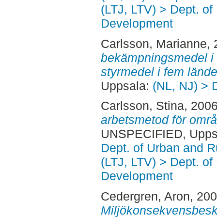
(LTJ, LTV) > Dept. of
Development
Carlsson, Marianne
,
bekämpningsmedel i d
styrmedel i fem lände
Uppsala:
(NL, NJ) > 
Carlsson, Stina
, 200
arbetsmetod för områd
UNSPECIFIED, Uppsa
Dept. of Urban and 
(LTJ, LTV) > Dept. of
Development
Cedergren, Aron
, 200
Miljökonsekvensbeskr