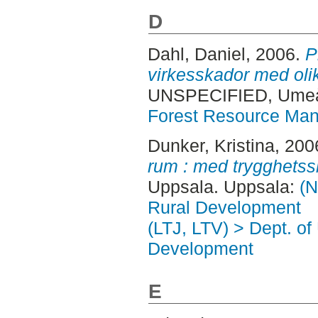
D
Dahl, Daniel
, 2006.
P
virkesskador med olik
UNSPECIFIED, Ume
Forest Resource Ma
Dunker, Kristina
, 200
rum : med trygghets
Uppsala. Uppsala:
(N
Rural Development
(LTJ, LTV) > Dept. of
Development
E