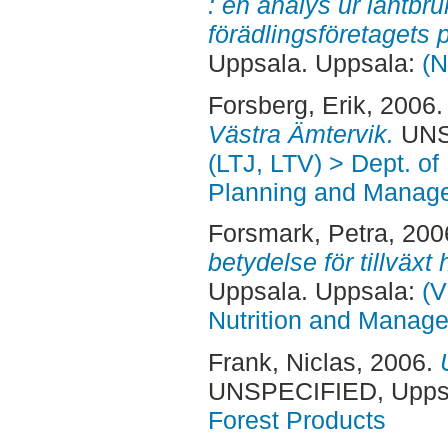
: en analys ur lantbr
förädlingsföretagets 
Uppsala. Uppsala:
(N
Forsberg, Erik
, 2006
Västra Ämtervik.
UNSP
(LTJ, LTV) > Dept. of
Planning and Manage
Forsmark, Petra
, 200
betydelse för tillväxt 
Uppsala. Uppsala:
(V
Nutrition and Manage
Frank, Niclas
, 2006.
UNSPECIFIED, Uppsa
Forest Products