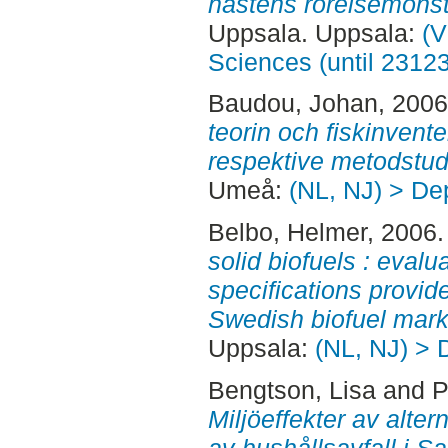
hästens rörelsemönste
Uppsala. Uppsala:
(V
Sciences (until 2312
Baudou, Johan
, 200
teorin och fiskinventer
respektive metodstud
Umeå:
(NL, NJ) > De
Belbo, Helmer
, 2006
solid biofuels : evalu
specifications provi
Swedish biofuel mark
Uppsala:
(NL, NJ) > 
Bengtson, Lisa
and
P
Miljöeffekter av alte
av hushållsavfall i Sa