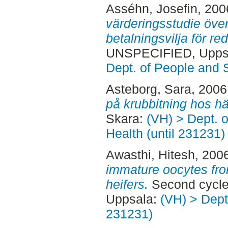
Asséhn, Josefin
, 200
värderingsstudie öv
betalningsvilja för red
UNSPECIFIED, Uppsa
Dept. of People and 
Asteborg, Sara
, 2006
på krubbitning hos hä
Skara:
(VH) > Dept. 
Health (until 231231)
Awasthi, Hitesh
, 200
immature oocytes fro
heifers.
Second cycle
Uppsala:
(VH) > Dept.
231231)