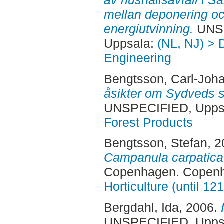
mellan deponering o
energiutvinning.
UNSP
Uppsala:
(NL, NJ) > 
Engineering
Bengtsson, Carl-Joh
åsikter om Sydveds 
UNSPECIFIED, Uppsa
Forest Products
Bengtsson, Stefan
, 
Campanula carpatica 
Copenhagen. Copen
Horticulture (until 12
Bergdahl, Ida
, 2006.
UNSPECIFIED, Uppsa