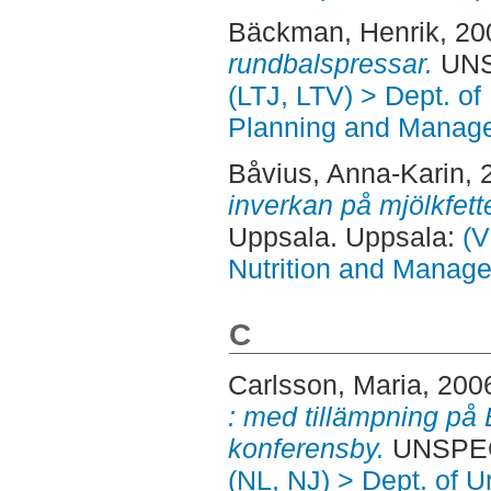
Bäckman, Henrik
, 2
rundbalspressar.
UNSP
(LTJ, LTV) > Dept. of
Planning and Manage
Båvius, Anna-Karin
, 
inverkan på mjölkfette
Uppsala. Uppsala:
(V
Nutrition and Manage
C
Carlsson, Maria
, 200
: med tillämpning på 
konferensby.
UNSPECI
(NL, NJ) > Dept. of 