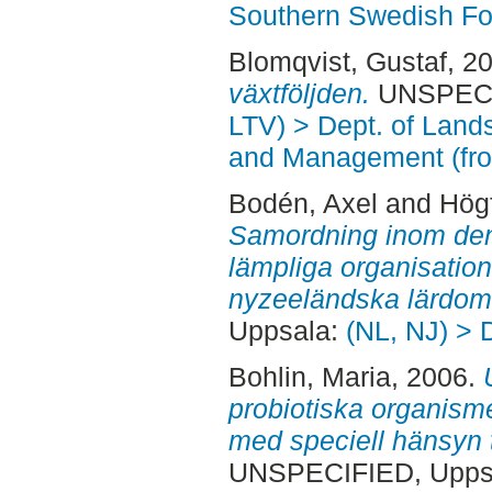
Southern Swedish Fo
Blomqvist, Gustaf
, 2
växtföljden.
UNSPECIF
LTV) > Dept. of Land
and Management (fr
Bodén, Axel
and
Högf
Samordning inom den 
lämpliga organisation
nyzeeländska lärdom
Uppsala:
(NL, NJ) > 
Bohlin, Maria
, 2006.
probiotiska organisme
med speciell hänsyn ti
UNSPECIFIED, Uppsa