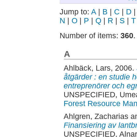
Jump to:
A
|
B
|
C
|
D
N
|
O
|
P
|
Q
|
R
|
S
|
T
Number of items:
360
.
A
Ahlbäck, Lars
, 2006.
åtgärder : en studie
entreprenörer och eg
UNSPECIFIED, Ume
Forest Resource Ma
Ahlgren, Zacharias
a
Finansiering av lantb
UNSPECIFIED, Alnar