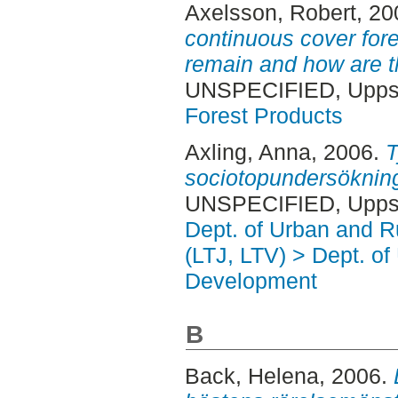
Axelsson, Robert
, 2
continuous cover for
remain and how are 
UNSPECIFIED, Uppsa
Forest Products
Axling, Anna
, 2006.
T
sociotopundersöknin
UNSPECIFIED, Uppsa
Dept. of Urban and 
(LTJ, LTV) > Dept. of
Development
B
Back, Helena
, 2006.