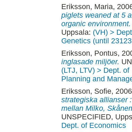
Eriksson, Maria
, 200
piglets weaned at 5 
organic environment.
Uppsala:
(VH) > Dept
Genetics (until 23123
Eriksson, Pontus
, 20
inglasade miljöer.
UNS
(LTJ, LTV) > Dept. of
Planning and Manage
Eriksson, Sofie
, 200
strategiska allianser
mellan Milko, Skånem
UNSPECIFIED, Uppsa
Dept. of Economics