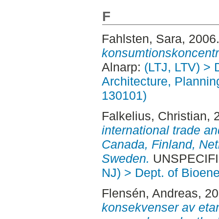
F
Fahlsten, Sara
, 2006
konsumtionskoncentr
Alnarp:
(LTJ, LTV) > 
Architecture, Planni
130101)
Falkelius, Christian
, 
international trade an
Canada, Finland, Ne
Sweden.
UNSPECIFIE
NJ) > Dept. of Bioen
Flensén, Andreas
, 2
konsekvenser av etan