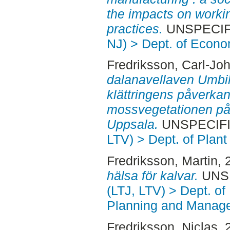
the impacts on worki
practices.
UNSPECIFI
NJ) > Dept. of Econo
Fredriksson, Carl-Jo
dalanavellaven Umbil
klättringens påverkan
mossvegetationen på 
Uppsala.
UNSPECIFIE
LTV) > Dept. of Plant
Fredriksson, Martin
, 
hälsa för kalvar.
UNSP
(LTJ, LTV) > Dept. of
Planning and Manage
Fredriksson, Niclas
, 