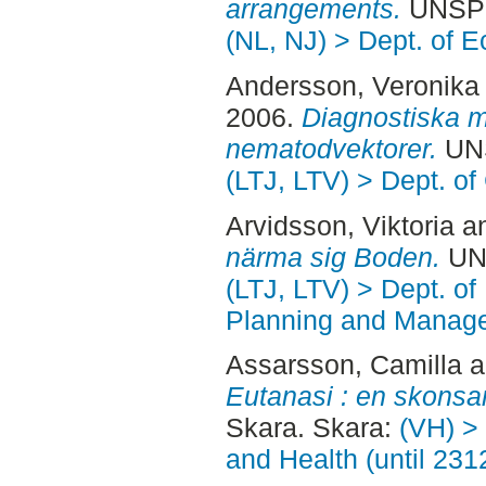
arrangements.
UNSPE
(NL, NJ) > Dept. of 
Andersson, Veronika
2006.
Diagnostiska me
nematodvektorer.
UNS
(LTJ, LTV) > Dept. o
Arvidsson, Viktoria
a
närma sig Boden.
UNS
(LTJ, LTV) > Dept. of
Planning and Manage
Assarsson, Camilla
a
Eutanasi : en skons
Skara. Skara:
(VH) >
and Health (until 231