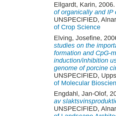
Ellgardt, Karin
, 2006
of organically and IP 
UNSPECIFIED, Alnar
of Crop Science
Elving, Josefine
, 200
studies on the import
formation and CpG-mo
induction/inhibition 
genome of porcine cir
UNSPECIFIED, Uppsa
of Molecular Bioscie
Engdahl, Jan-Olof
, 2
av slaktsvinsproduktio
UNSPECIFIED, Alnar