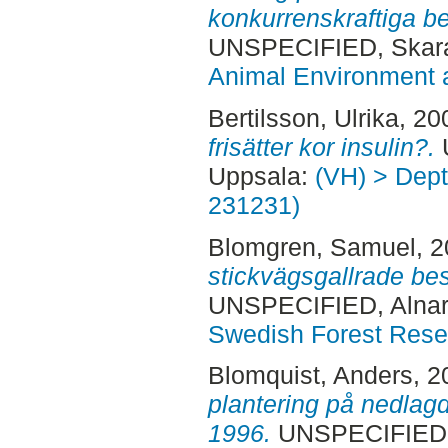
konkurrenskraftiga b
UNSPECIFIED, Skara
Animal Environment a
Bertilsson, Ulrika
, 20
frisätter kor insulin?.
Uppsala:
(VH) > Dept.
231231)
Blomgren, Samuel
, 
stickvägsgallrade bes
UNSPECIFIED, Alnar
Swedish Forest Rese
Blomquist, Anders
, 
plantering på nedlag
1996.
UNSPECIFIED, 