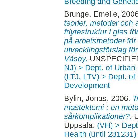
Breeding and Genetic
Brunge, Emelie
, 200
teorier, metoder och 
friytestruktur i gles 
på arbetsmetoder fö
utvecklingsförslag fö
Väsby.
UNSPECIFIED,
NJ) > Dept. of Urban
(LTJ, LTV) > Dept. of
Development
Bylin, Jonas
, 2006.
T
mastektomi : en meto
sårkomplikationer?.
U
Uppsala:
(VH) > Dept
Health (until 231231)