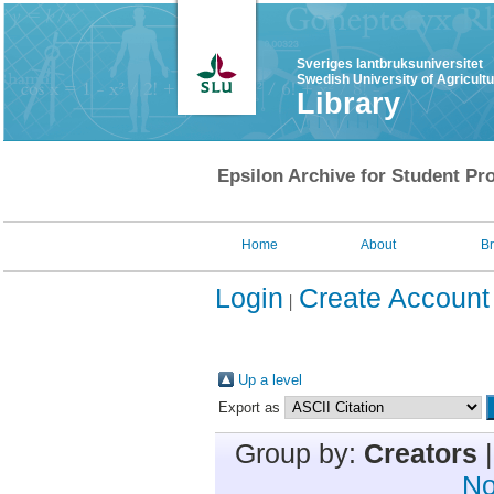
Sveriges lantbruksuniversitet
Swedish University of Agricult
Library
Epsilon Archive for Student Pro
Home
About
B
Login
Create Account
Up a level
Export as
Group by:
Creators
No