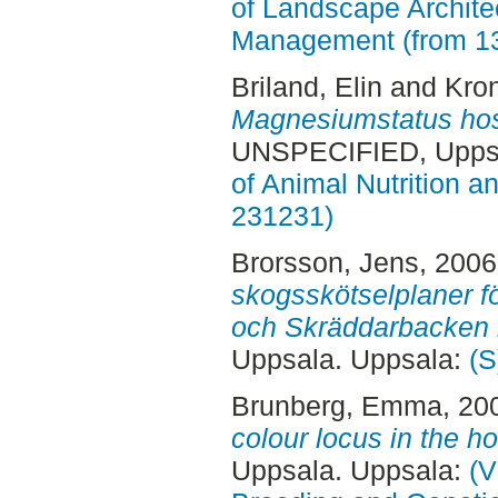
of Landscape Archite
Management (from 1
Briland, Elin
and
Kron
Magnesiumstatus hos m
UNSPECIFIED, Uppsa
of Animal Nutrition 
231231)
Brorsson, Jens
, 200
skogsskötselplaner fö
och Skräddarbacken i
Uppsala. Uppsala:
(S
Brunberg, Emma
, 20
colour locus in the ho
Uppsala. Uppsala:
(V