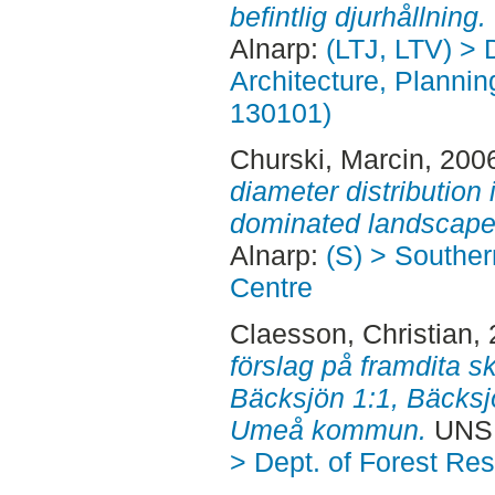
befintlig djurhållning.
Alnarp:
(LTJ, LTV) > 
Architecture, Planni
130101)
Churski, Marcin
, 200
diameter distribution
dominated landscape
Alnarp:
(S) > Southe
Centre
Claesson, Christian
,
förslag på framdita s
Bäcksjön 1:1, Bäcksj
Umeå kommun.
UNSP
> Dept. of Forest R