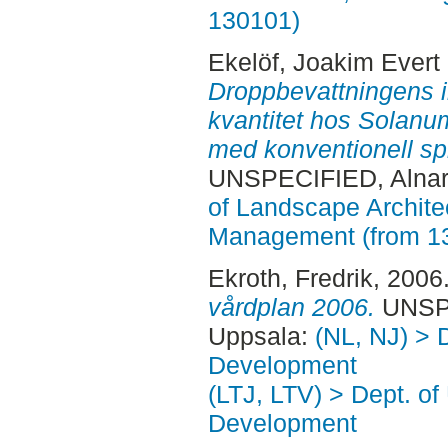
130101)
Ekelöf, Joakim Evert
Droppbevattningens i
kvantitet hos Solanu
med konventionell sp
UNSPECIFIED, Alnar
of Landscape Archite
Management (from 1
Ekroth, Fredrik
, 2006
vårdplan 2006.
UNSPE
Uppsala:
(NL, NJ) > 
Development
(LTJ, LTV) > Dept. of
Development