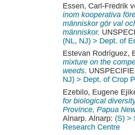
Essen, Carl-Fredrik 
inom kooperativa före
människor gör val oc
människor.
UNSPECIF
(NL, NJ) > Dept. of 
Estevan Rodríguez, 
mixture on the competi
weeds.
UNSPECIFIED
NJ) > Dept. of Crop 
Ezebilo, Eugene Ejik
for biological diversi
Province, Papua New
Alnarp. Alnarp:
(S) >
Research Centre