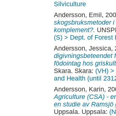
Silviculture
Andersson, Emil
, 20
skogsbruksmetoder i N
komplement?.
UNSPEC
(S) > Dept. of Forest
Andersson, Jessica
,
digivningsbeteendet 
födointag hos griskul
Skara. Skara:
(VH) >
and Health (until 231
Andersson, Karin
, 2
Agriculture (CSA) - e
en studie av Ramsjö 
Uppsala. Uppsala:
(N