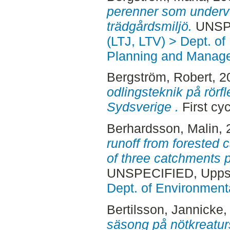
perenner som underve
trädgårdsmiljö.
UNSPE
(LTJ, LTV) > Dept. of
Planning and Manage
Bergström, Robert
, 
odlingsteknik på rörfl
Sydsverige .
First cy
Berhardsson, Malin
,
runoff from forested 
of three catchments pr
UNSPECIFIED, Uppsa
Dept. of Environmen
Bertilsson, Jannicke
,
säsong på nötkreatur