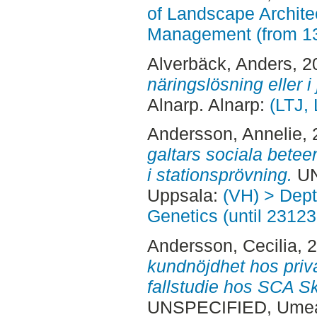
of Landscape Archite
Management (from 1
Alverbäck, Anders
, 
näringslösning eller i 
Alnarp. Alnarp:
(LTJ,
Andersson, Annelie
,
galtars sociala betee
i stationsprövning.
UN
Uppsala:
(VH) > Dept
Genetics (until 23123
Andersson, Cecilia
, 
kundnöjdhet hos priv
fallstudie hos SCA S
UNSPECIFIED, Ume