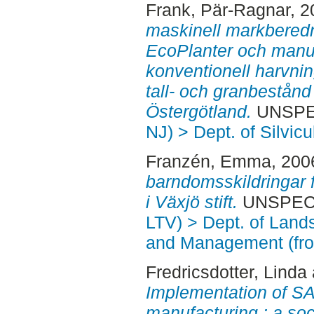
Frank, Pär-Ragnar
, 
maskinell markberedn
EcoPlanter och manuel
konventionell harvning
tall- och granbestånd 
Östergötland.
UNSPEC
NJ) > Dept. of Silvicu
Franzén, Emma
, 200
barndomsskildringar 
i Växjö stift.
UNSPECIF
LTV) > Dept. of Land
and Management (fr
Fredricsdotter, Linda
Implementation of SA
manufacturing : a so