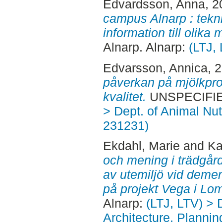
Edvardsson, Anna
, 
campus Alnarp : tekni
information till olika
Alnarp. Alnarp:
(LTJ,
Edvarsson, Annica
, 
påverkan på mjölkpr
kvalitet.
UNSPECIFIED
> Dept. of Animal Nut
231231)
Ekdahl, Marie
and
Ka
och mening i trädgårde
av utemiljö vid dem
på projekt Vega i Lo
Alnarp:
(LTJ, LTV) > 
Architecture, Planni