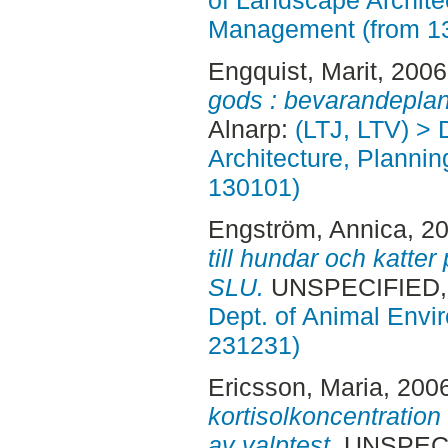
of Landscape Archite
Management (from 1
Engquist, Marit
, 200
gods : bevarandeplan
Alnarp:
(LTJ, LTV) > 
Architecture, Planni
130101)
Engström, Annica
, 2
till hundar och katte
SLU.
UNSPECIFIED, 
Dept. of Animal Envir
231231)
Ericsson, Maria
, 200
kortisolkoncentration
av valptest.
UNSPECIF