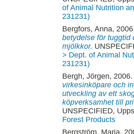
of Animal Nutrition 
231231)
Bergfors, Anna
, 2006
betydelse för tuggti
mjölkkor.
UNSPECIFIE
> Dept. of Animal Nut
231231)
Bergh, Jörgen
, 2006
virkesinköpare och i
utveckling av ett sko
köpverksamhet till pr
UNSPECIFIED, Uppsa
Forest Products
Bergström, Maria
, 2