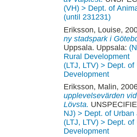
(VH) > Dept. of Anim
(until 231231)
Eriksson, Louise
, 20
ny stadspark i Göteb
Uppsala. Uppsala:
(N
Rural Development
(LTJ, LTV) > Dept. of
Development
Eriksson, Malin
, 200
upplevelsevärden vid
Lövsta.
UNSPECIFIED
NJ) > Dept. of Urban
(LTJ, LTV) > Dept. of
Development