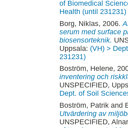
of Biomedical Scienc
Health (until 231231)
Borg, Niklas
, 2006.
A
serum med surface 
biosensorteknik.
UNSP
Uppsala:
(VH) > Dept.
231231)
Boström, Helene
, 20
inventering och riskk
UNSPECIFIED, Uppsa
Dept. of Soil Science
Boström, Patrik
and
Utvärdering av miljöb
UNSPECIFIED, Alnar