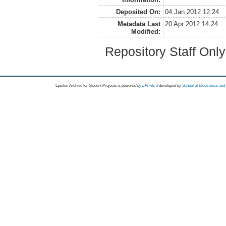
Deposited On:
04 Jan 2012 12:24
Metadata Last
20 Apr 2012 14:24
Modified:
Repository Staff Onl
Epsilon Archive for Student Projects is
powored by
EPrints 3
developed by
School of Electronics an