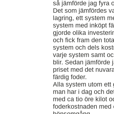
så jämförde jag fyra 
Det som jämfördes var
lagring, ett system me
system med inköpt fä
gjorde olika investeri
och fick fram den tot
system och dels kost
varje system samt o
blir. Sedan jämförde 
priset med det nuvara
färdig foder.
Alla system utom ett 
man har i dag och det
med ca tio öre kilot
foderkostnaden med c
hönsomgång.