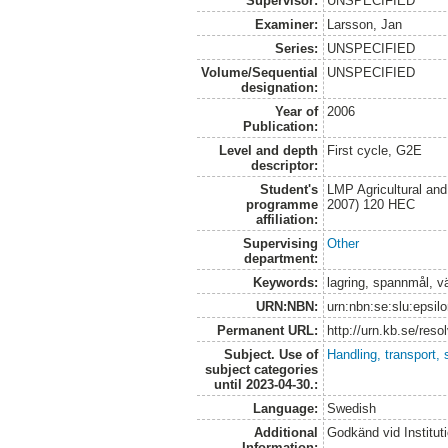
Supervisor:
UNSPECIFIED
Examiner:
Larsson, Jan
Series:
UNSPECIFIED
Volume/Sequential
UNSPECIFIED
designation:
Year of
2006
Publication:
Level and depth
First cycle, G2E
descriptor:
Student's
LMP Agricultural an
programme
2007) 120 HEC
affiliation:
Supervising
Other
department:
Keywords:
lagring, spannmål, v
URN:NBN:
urn:nbn:se:slu:epsil
Permanent URL:
http://urn.kb.se/res
Subject. Use of
Handling, transport, 
subject categories
until 2023-04-30.:
Language:
Swedish
Additional
Godkänd vid Institut
Information: