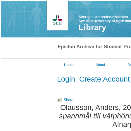
Sveriges lantbruksuniversitet
Swedish University of Agricult
Library
Epsilon Archive for Student Pro
Home
About
B
Login
Create Account
Share
Olausson, Anders
, 2
spannmål till värphöns 
Alnar