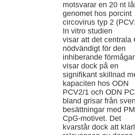
motsvarar en 20 nt l
genomet hos porcint
circovirus typ 2 (PCV2
In vitro studien
visar att det centrala
nödvändigt för den
inhiberande förmåga
visar dock på en
signifikant skillnad 
kapaciten hos ODN
PCV2/1 och ODN PCV
bland grisar från sve
besättningar med PM
CpG-motivet. Det
kvarstår dock att kla