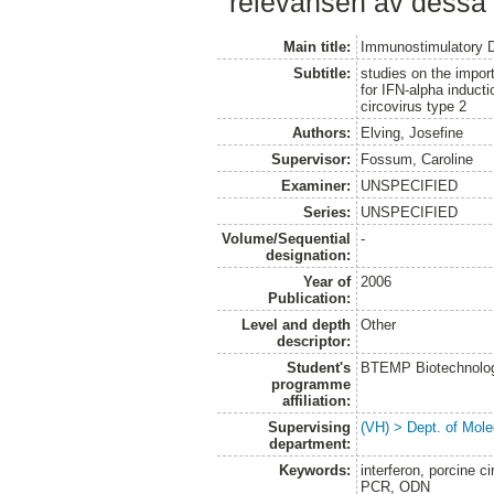
relevansen av dessa 
Main title:
Immunostimulatory
Subtitle:
studies on the impor
for IFN-alpha induct
circovirus type 2
Authors:
Elving, Josefine
Supervisor:
Fossum, Caroline
Examiner:
UNSPECIFIED
Series:
UNSPECIFIED
Volume/Sequential
-
designation:
Year of
2006
Publication:
Level and depth
Other
descriptor:
Student's
BTEMP Biotechnolo
programme
affiliation:
Supervising
(VH) > Dept. of Mole
department:
Keywords:
interferon, porcine c
PCR, ODN