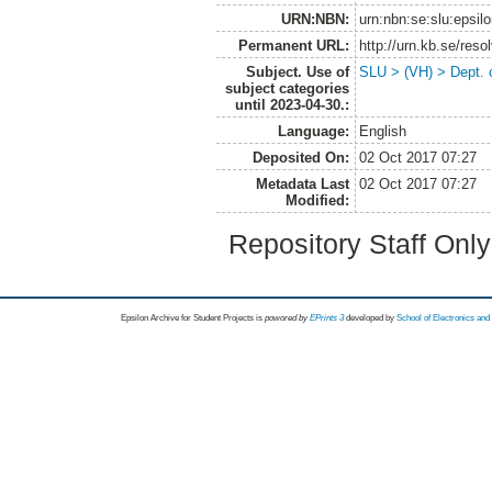
URN:NBN:
urn:nbn:se:slu:epsil
Permanent URL:
http://urn.kb.se/res
Subject. Use of
SLU > (VH) > Dept. 
subject categories
until 2023-04-30.:
Language:
English
Deposited On:
02 Oct 2017 07:27
Metadata Last
02 Oct 2017 07:27
Modified:
Repository Staff Onl
Epsilon Archive for Student Projects is
powored by
EPrints 3
developed by
School of Electronics an