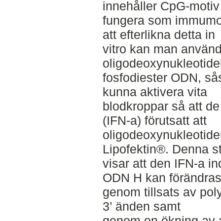
innehåller CpG-motiv
fungera som immumodu
att efterlikna detta in
vitro kan man använd
oligodeoxynukleotide
fosfodiester ODN, så
kunna aktivera vita
blodkroppar så att de
(IFN-a) förutsatt att
oligodeoxynukleotide
Lipofektin®. Denna s
visar att den IFN-a 
ODN H kan förändra
genom tillsats av poly
3’ änden samt
genom en ökning av a