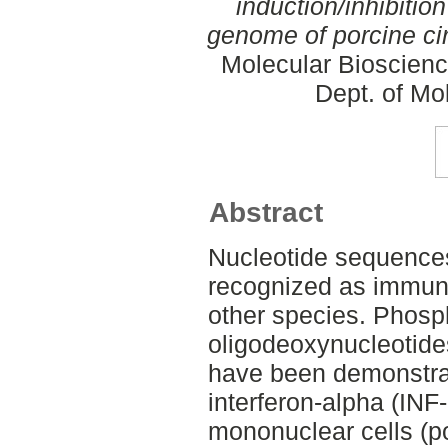
induction/inhibitio
genome of porcine cir
Molecular Bioscienc
Dept. of Mo
Abstract
Nucleotide sequences
recognized as immun
other species. Phosp
oligodeoxynucleotid
have been demonstrat
interferon-alpha (INF
mononuclear cells (