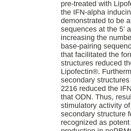
pre-treated with Lipof
the IFN-alpha induci
demonstrated to be al
sequences at the 5' a
increasing the number
base-pairing sequenc
that facilitated the f
structures reduced th
Lipofectin®. Furtherm
secondary structures
2216 reduced the IFN
that ODN. Thus, resul
stimulatory activity 
secondary structure 
recognized as potent 
production in poPB