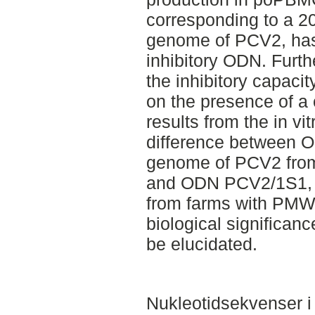
corresponding to a 2
genome of PCV2, has 
inhibitory ODN. Furth
the inhibitory capac
on the presence of a 
results from the in vi
difference between 
genome of PCV2 from
and ODN PCV2/1S1, w
from farms with PMW
biological significanc
be elucidated.
Nukleotidsekvenser i