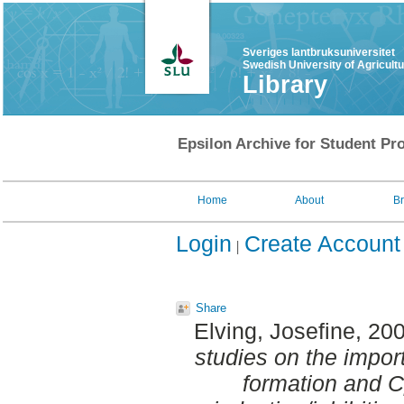
Sveriges lantbruksuniversitet
Swedish University of Agricult
Library
Epsilon Archive for Student Pro
Home
About
B
Login
Create Account
Share
Elving, Josefine
, 20
studies on the impor
formation and C