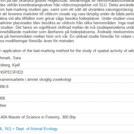
ildsvin på det skånska godset Högeststad. Beräkningar av hemområdesstorlekar
s utifrån koordinatangivelser från vildsvinsprojektet vid SLU. Detta använd
som bait-marking studien gav, samt som ett sätt att utvärdera säsongsmässi
tt leverera markörer till vildsvin visade sig vara lämplig under de båda perio
na vid alla tillfällen som grisar sågs besöka foderplatser. Under studien visad
arkörer placerades blev besökta av vildsvin från olika hemområden. Inga mar
tudien. Det fanns en signifikant skillnad mellan de två studieperioderna unde
innehållande markörer som återfanns på foderplatserna. Ändrade rörelsemönst
ar på hemområden mellan höst och vår. En utökad studie föreslås för vidare u
sa modifieringar föreslås även för metoden.
n application of the bait-marking method for the study of spatial activity of w
hmark, Sara
öberg, Kjell
NSPECIFIED
xamensarbete i ämnet skoglig zooekologi
006:8
006
ther
140A Master of Science in Forestry, 300.0hp
NL, NJ) > Dept. of Animal Ecology