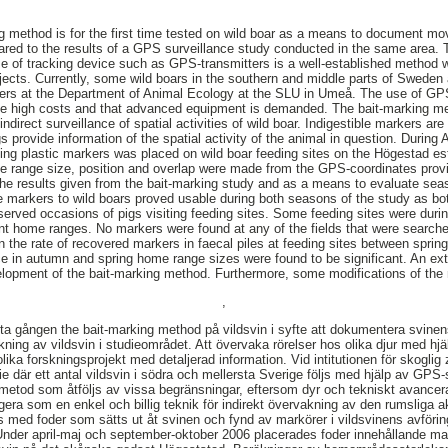
ing method is for the first time tested on wild boar as a means to document m
ared to the results of a GPS surveillance study conducted in the same area.
 of tracking device such as GPS-transmitters is a well-established method w
ojects. Currently, some wild boars in the southern and middle parts of Sweden
ers at the Department of Animal Ecology at the SLU in Umeå. The use of GPS
like high costs and that advanced equipment is demanded. The bait-marking m
direct surveillance of spatial activities of wild boar. Indigestible markers are
s provide information of the spatial activity of the animal in question. Durin
ning plastic markers was placed on wild boar feeding sites on the Högestad es
 range size, position and overlap were made from the GPS-coordinates provid
he results given from the bait-marking study and as a means to evaluate sea
e markers to wild boars proved usable during both seasons of the study as bo
erved occasions of pigs visiting feeding sites. Some feeding sites were durin
rent home ranges. No markers were found at any of the fields that were search
in the rate of recovered markers in faecal piles at feeding sites between spri
ce in autumn and spring home range sizes were found to be significant. An e
velopment of the bait-marking method. Furthermore, some modifications of th
,
sta gången the bait-marking method på vildsvin i syfte att dokumentera svinens
ng av vildsvin i studieområdet. Att övervaka rörelser hos olika djur med hj
lika forskningsprojekt med detaljerad information. Vid intitutionen för skogli
ie där ett antal vildsvin i södra och mellersta Sverige följs med hjälp av GP
 metod som åtföljs av vissa begränsningar, eftersom dyr och tekniskt avancer
era som en enkel och billig teknik för indirekt övervakning av den rumsliga ak
 med foder som sätts ut åt svinen och fynd av markörer i vildsvinens avföri
nder april-maj och september-oktober 2006 placerades foder innehållande mar