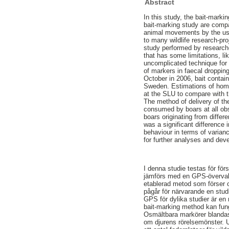
Abstract
In this study, the bait-mark
bait-marking study are comp
animal movements by the use
to many wildlife research-pr
study performed by research
that has some limitations, 
uncomplicated technique for in
of markers in faecal dropping
October in 2006, bait contai
Sweden. Estimations of home
at the SLU to compare with t
The method of delivery of th
consumed by boars at all obs
boars originating from diffe
was a significant difference 
behaviour in terms of varian
for further analyses and de
I denna studie testas för för
jämförs med en GPS-övervakni
etablerad metod som förser o
pågår för närvarande en stud
GPS för dylika studier är en
bait-marking method kan fung
Osmältbara markörer blandas
om djurens rörelsemönster. U