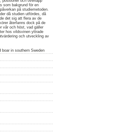
, positioner och överlapp
es som bakgrund för en
g påverkan på studiemetoden.
der då studien utfördes, då
e det sig att flera av de
körer återfanns dock på de
r vår och höst, vad gäller
er hos vildsvinen yttrade
tvärdering och utveckling av
ild boar in southern Sweden