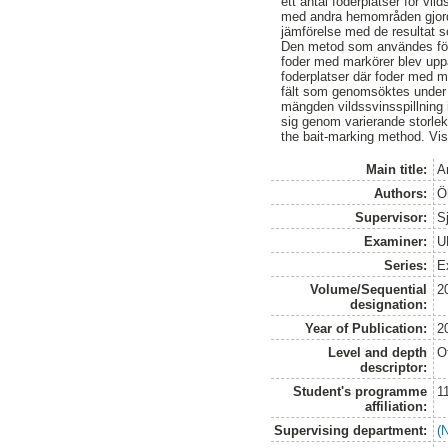
ett antal foderplatser för v
med andra hemområden gjorde
jämförelse med de resultat 
Den metod som användes för a
foder med markörer blev uppät
foderplatser där foder med m
fält som genomsöktes under s
mängden vildssvinsspillning 
sig genom varierande storlek
the bait-marking method. Vis
Main title:
A
Authors:
Ö
Supervisor:
Sj
Examiner:
U
Series:
E
Volume/Sequential
2
designation:
Year of Publication:
2
Level and depth
O
descriptor:
Student's programme
1
affiliation:
Supervising department:
(