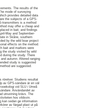
ovements. The results of the
 The mode of surveying
hich provides detailed data
 are the subjects of a GPS-
-transmitters is a method
ethod may offer a cheap and
 placed in bait, and findings
g April-May and September-
tate in Skåne, southern
ed by the wild boar project
sonal effects on the method.
th bait and markers were
g the study visited by wild
ed during the study. There
ng and autumn. Altered ranging
xtended study is suggested
e method are suggested.
 rörelser. Studiens resultat
älp av GPS-sändare är en väl
g zooekologi vid SLU i Umeå
S-sändare. Användandet av
ad utrustning krävs. The
tiviteten hos vildsvin.
ng kan sedan ge information
körer av färgad plast ut på