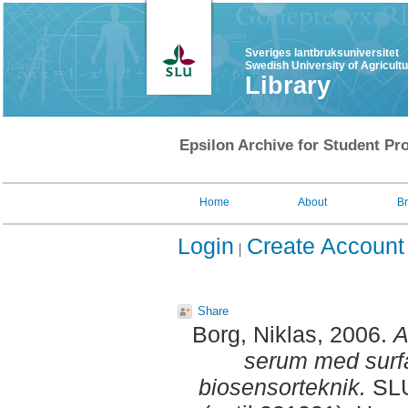
Sveriges lantbruksuniversitet
Swedish University of Agricult
Library
Epsilon Archive for Student Pro
Home
About
B
Login
Create Account
Share
Borg, Niklas
, 2006.
A
serum med surf
biosensorteknik.
SLU