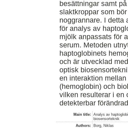
besättningar samt på s
slaktkroppar som bö
noggrannare. I detta 
för analys av haptogl
mjölk anpassats för a
serum. Metoden utnyt
haptoglobinets hemo
och är utvecklad med
optisk biosensortekni
en interaktion mellan
(hemoglobin) och biol
vilken resulterar i en 
detekterbar förändra
Main title:
Analys av haptoglob
biosensorteknik
Authors:
Borg, Niklas