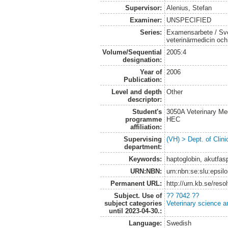
Supervisor:
Alenius, Stefan
Examiner:
UNSPECIFIED
Series:
Examensarbete / Sver
veterinärmedicin oc
Volume/Sequential
2005:4
designation:
Year of
2006
Publication:
Level and depth
Other
descriptor:
Student's
3050A Veterinary Me
programme
HEC
affiliation:
Supervising
(VH) > Dept. of Clini
department:
Keywords:
haptoglobin, akutfas
URN:NBN:
urn:nbn:se:slu:epsil
Permanent URL:
http://urn.kb.se/res
Subject. Use of
?? 7042 ??
subject categories
Veterinary science a
until 2023-04-30.:
Language:
Swedish