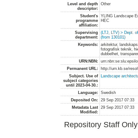
Level and depth
Other
descriptor:
Student's
YLING Landscape Eng
programme
HEC
affiliation:
Supervising
(LTJ, LTV) > Dept. 
department:
(from 130101)
Keywords:
arkitektur, landskaps
fotografisk teknik, hi
dubbelhet, transpare
URN:NBN:
urn:nbn:se:slu:epsil
Permanent URL:
http://urn.kb.se/res
Subject. Use of
Landscape architect
subject categories
until 2023-04-30.:
Language:
Swedish
Deposited On:
29 Sep 2017 07:33
Metadata Last
29 Sep 2017 07:33
Modified:
Repository Staff Onl