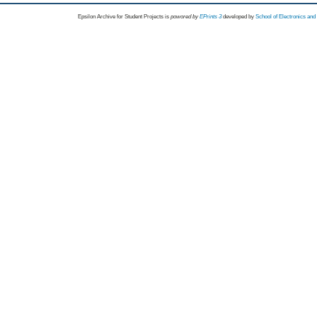
Epsilon Archive for Student Projects is
powored by
EPrints 3
developed by
School of Electronics an