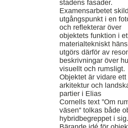
stadens fasader.
Examensarbetet skil
utgångspunkt i en fot
och reflekterar över
objektets funktion i 
materialtekniskt häns
utgörs därför av res
beskrivningar över hu
visuellt och rumsligt.
Objektet är vidare ett 
arkitektur och landsk
partier i Elias
Cornells text ”Om ru
väsen” tolkas både o
hybridbegreppet i sig
Bärande idé för objek