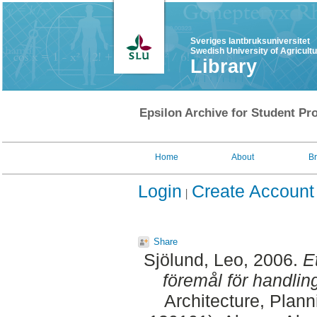
Sveriges lantbruksuniversitet
Swedish University of Agricult
Library
Epsilon Archive for Student Pro
Home
About
B
Login
Create Account
Share
Sjölund, Leo
, 2006.
E
föremål för handlin
Architecture, Plan