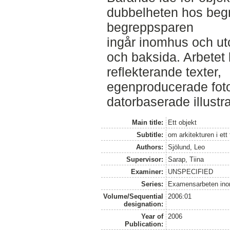
dubbelheten hos beg
begreppsparen
ingår inomhus och ut
och baksida. Arbetet 
reflekterande texter,
egenproducerade fotog
datorbaserade illustr
Main title:
Ett objekt
Subtitle:
om arkitekturen i ett
Authors:
Sjölund, Leo
Supervisor:
Sarap, Tiina
Examiner:
UNSPECIFIED
Series:
Examensarbeten ino
Volume/Sequential
2006:01
designation:
Year of
2006
Publication: