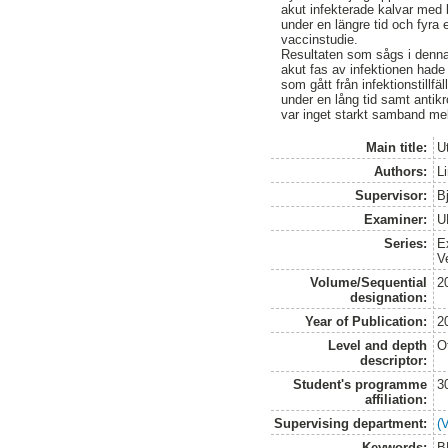
akut infekterade kalvar med 
under en längre tid och fyra 
vaccinstudie.
Resultaten som sågs i denna
akut fas av infektionen hade e
som gått från infektionstillfä
under en lång tid samt antik
var inget starkt samband me
Main title:
Ut
Authors:
L
Supervisor:
B
Examiner:
U
Series:
E
V
Volume/Sequential
2
designation:
Year of Publication:
2
Level and depth
O
descriptor:
Student's programme
3
affiliation:
Supervising department:
(
Keywords:
B