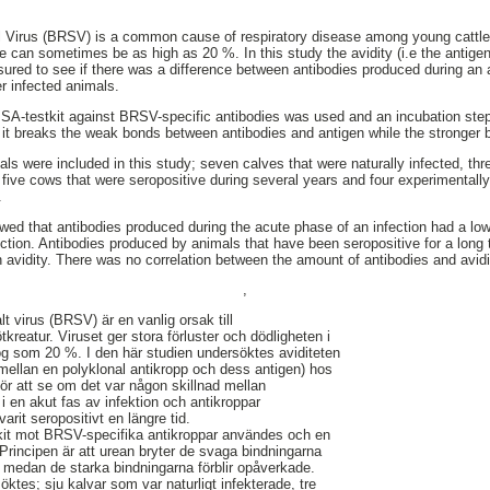
l Virus (BRSV) is a common cause of respiratory disease among young cattle
te can sometimes be as high as 20 %. In this study the avidity (i.e the antig
ured to see if there was a difference between antibodies produced during an 
er infected animals.
ISA-testkit against BRSV-specific antibodies was used and an incubation ste
at it breaks the weak bonds between antibodies and antigen while the stronger 
als were included in this study; seven calves that were naturally infected, thr
 five cows that were seropositive during several years and four experimentally
.
wed that antibodies produced during the acute phase of an infection had a low 
fection. Antibodies produced by animals that have been seropositive for a long
h avidity. There was no correlation between the amount of antibodies and avidi
,
lt virus (BRSV) är en vanlig orsak till
kreatur. Viruset ger stora förluster och dödligheten i
ög som 20 %. I den här studien undersöktes aviditeten
 mellan en polyklonal antikropp och dess antigen) hos
ör att se om det var någon skillnad mellan
i en akut fas av infektion och antikroppar
arit seropositivt en längre tid.
kit mot BRSV-specifika antikroppar användes och en
 Principen är att urean bryter de svaga bindningarna
 medan de starka bindningarna förblir opåverkade.
öktes; sju kalvar som var naturligt infekterade, tre