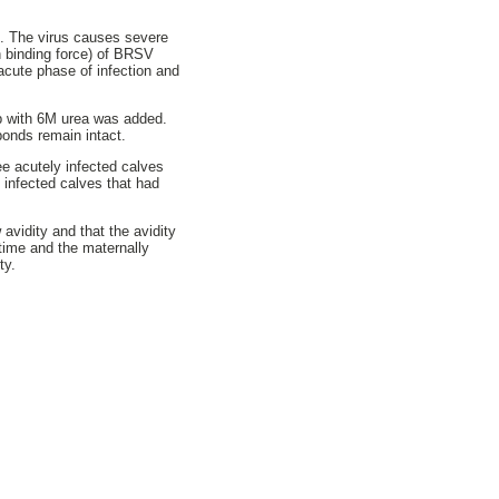
. The virus causes severe
en binding force) of BRSV
acute phase of infection and
p with 6M urea was added.
bonds remain intact.
ee acutely infected calves
 infected calves that had
avidity and that the avidity
 time and the maternally
ty.