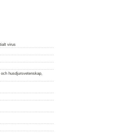
ialt virus
n och husdjursvetenskap,