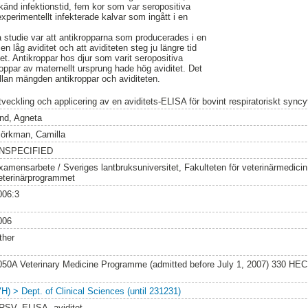
känd infektionstid, fem kor som var seropositiva
experimentellt infekterade kalvar som ingått i en
 studie var att antikropparna som producerades i en
n låg aviditet och att aviditeten steg ju längre tid
llet. Antikroppar hos djur som varit seropositiva
roppar av maternellt ursprung hade hög aviditet. Det
llan mängden antikroppar och aviditeten.
veckling och applicering av en aviditets-ELISA för bovint respiratoriskt syncyt
ind, Agneta
jörkman, Camilla
NSPECIFIED
xamensarbete / Sveriges lantbruksuniversitet, Fakulteten för veterinärmedici
eterinärprogrammet
006:3
006
ther
050A Veterinary Medicine Programme (admitted before July 1, 2007) 330 HEC
VH) > Dept. of Clinical Sciences (until 231231)
RSV, ELISA, aviditet