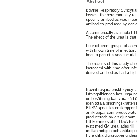
Abstract
Bovine Respiratory Syncytia
losses; the herd mortality ra
specific antibodies was meas
antibodies produced by earli
A commercially available EL
The effect of the urea is th
Four different groups of anim
with known time of infection,
been a part of a vaccine trial
The results of this study sho
increased with time after in
derived antibodies had a hig
Bovint respiratoriskt syncytia
luftvägslidanden hos unga nöt
en besättning kan vara så h
(den totala bindningskraften
BRSV-specifika antikroppar f
antikroppar som producerats 
producerade av ett djur som v
Ett kommersiellt ELISA-test
tvätt med 6M urea lades till.
mellan antigen och antikropp
Fyra olika djurgrupper unders