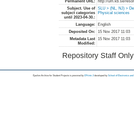
Permanent URL:
http://urn.kb.se/res
Subject. Use of
SLU > (NL, NJ) > Dep
subject categories
Physical sciences
until 2023-04-30.:
Language:
English
Deposited On:
15 Nov 2017 11:03
Metadata Last
15 Nov 2017 11:03
Modified:
Repository Staff Onl
Epsilon Archive for Student Projects is
powored by
EPrints 3
developed by
School of Electronics an