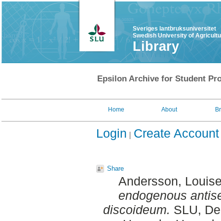
Sveriges lantbruksuniversitet
Swedish University of Agricult
Library
Epsilon Archive for Student Pro
Home
About
B
Login
Create Account
Share
Andersson, Louis
endogenous antise
discoideum.
SLU, Dep