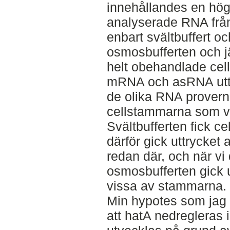
innehållandes en hög
analyserade RNA frå
enbart svältbuffert o
osmosbufferten och 
helt obehandlade celle
mRNA och asRNA uttr
de olika RNA provern
cellstammarna som v
Svältbufferten fick ce
därför gick uttrycke
redan där, och när vi d
osmosbufferten gick u
vissa av stammarna.
Min hypotes som jag 
att hatA nedregleras 