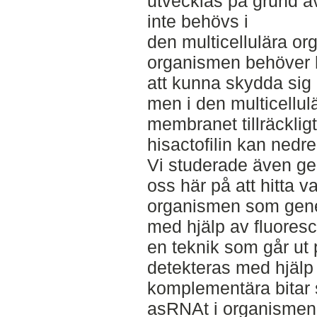
utvecklas på grund av 
inte behövs i
den multicellulära o
organismen behöver hi
att kunna skydda sig 
men i den multicellulä
membranet tillräckligt
hisactofilin kan nedreg
Vi studerade även ge
oss här på att hitta va
organismen som genen
med hjälp av fluoresc
en teknik som går ut
detekteras med hjälp
komplementära bitar s
asRNAt i organismen.