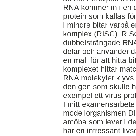
RNA kommer in i en ce
protein som kallas fö
i mindre bitar varpå en 
komplex (RISC). RIS
dubbelsträngade RNA 
delar och använder d
en mall för att hitta 
komplexet hittar mat
RNA molekyler klyvs
den gen som skulle ha b
exempel ett virus prot
I mitt examensarbete
modellorganismen Di
amöba som lever i de
har en intressant livs