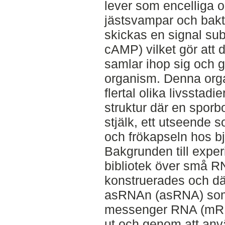
lever som encelliga 
jästsvampar och bakte
skickas en signal sub
cAMP) vilket gör att 
samlar ihop sig och gå
organism. Denna orga
flertal olika livsstadi
struktur där en sporbo
stjälk, ett utseend
och frökapseln hos b
Bakgrunden till expe
bibliotek över små R
konstruerades och dä
asRNAn (asRNA) som 
messenger RNA (mRNA
ut och genom att an