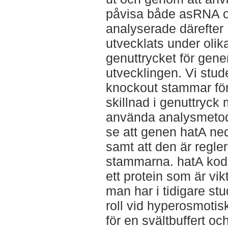
påvisa både asRNA o
analyserade därefter
utvecklats under olika
genuttrycket för gen
utvecklingen. Vi stu
knockout stammar för
skillnad i genuttryck
använda analysmetode
se att genen hatA ne
samt att den är regle
stammarna. hatA kodar
ett protein som är vik
man har i tidigare stu
roll vid hyperosmotisk
för en svältbuffert och