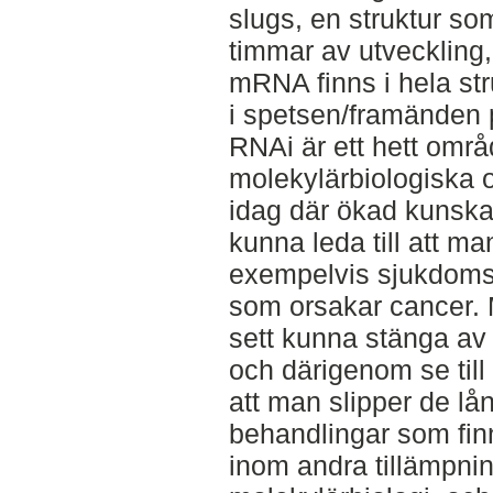
slugs, en struktur s
timmar av utveckling,
mRNA finns i hela st
i spetsen/framänden 
RNAi är ett hett omr
molekylärbiologiska 
idag där ökad kunska
kunna leda till att man
exempelvis sjukdoms
som orsakar cancer. M
sett kunna stänga av
och därigenom se till 
att man slipper de l
behandlingar som fi
inom andra tillämpni