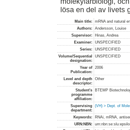
molekylärbiologi, och
lösa en del av livets 
Main title:
mRNA and natural en
Authors:
Andersson, Louise
Supervisor:
Hinas, Andrea
Examiner:
UNSPECIFIED
Series:
UNSPECIFIED
Volume/Sequential
UNSPECIFIED
designation:
Year of
2006
Publication:
Level and depth
Other
descriptor:
Student's
BTEMP Biotechnolo
programme
affiliation:
Supervising
(VH) > Dept. of Mole
department:
Keywords:
RNAi, mRNA, antise
URN:NBN:
urn:nbn:se:slu:epsil