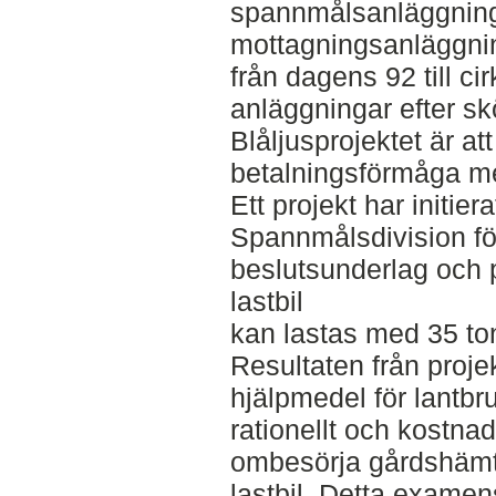
spannmålsanläggning
mottagningsanläggni
från dagens 92 till ci
anläggningar efter s
Blåljusprojektet är a
betalningsförmåga me
Ett projekt har initi
Spannmålsdivision för
beslutsunderlag och 
lastbil
kan lastas med 35 to
Resultaten från proje
hjälpmedel för lantbru
rationellt och kostnad
ombesörja gårdshäm
lastbil. Detta exame