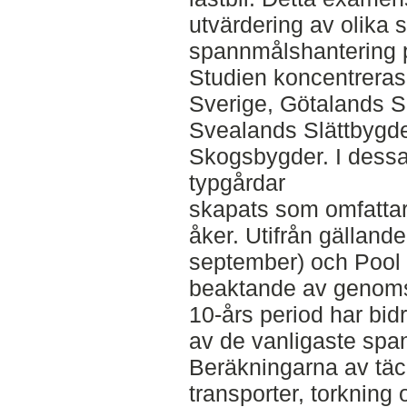
utvärdering av olika 
spannmålshantering 
Studien koncentreras 
Sverige, Götalands S
Svealands Slättbygd
Skogsbygder. I dessa 
typgårdar
skapats som omfattar
åker. Utifrån gällande
september) och Pool
beaktande av genomsn
10-års period har bidr
av de vanligaste sp
Beräkningarna av täc
transporter, torkning 