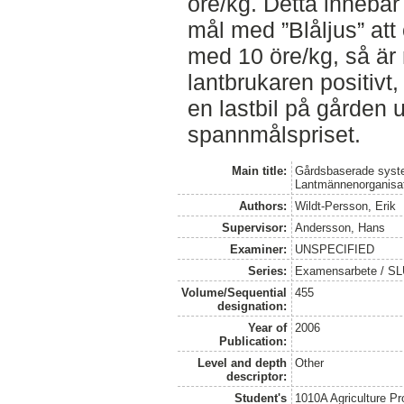
öre/kg. Detta innebär
mål med ”Blåljus” at
med 10 öre/kg, så är n
lantbrukaren positivt,
en lastbil på gården 
spannmålspriset.
Main title:
Gårdsbaserade syste
Lantmännenorganisa
Authors:
Wildt-Persson, Erik
Supervisor:
Andersson, Hans
Examiner:
UNSPECIFIED
Series:
Examensarbete / SLU
Volume/Sequential
455
designation:
Year of
2006
Publication:
Level and depth
Other
descriptor:
Student's
1010A Agriculture P