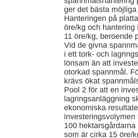
spannmålshantering p
ger det bästa möjliga
Hanteringen på platta
öre/kg och hantering 
11 öre/kg, beroende p
Vid de givna spannmå
i ett tork- och lagri
lönsam än att investe
otorkad spannmål. Fö
krävs ökat spannmåls
Pool 2 för att en inve
lagringsanläggning s
ekonomiska resultatet
investeringsvolymen
100 hektarsgårdarna e
som är cirka 15 öre/kg