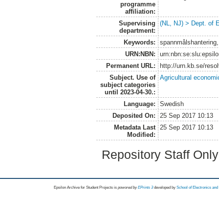
programme
affiliation:
Supervising
(NL, NJ) > Dept. of
department:
Keywords:
spannmålshantering,
URN:NBN:
urn:nbn:se:slu:epsil
Permanent URL:
http://urn.kb.se/res
Subject. Use of
Agricultural economi
subject categories
until 2023-04-30.:
Language:
Swedish
Deposited On:
25 Sep 2017 10:13
Metadata Last
25 Sep 2017 10:13
Modified:
Repository Staff Onl
Epsilon Archive for Student Projects is
powored by
EPrints 3
developed by
School of Electronics an