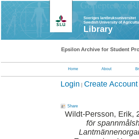
Sveriges lantbruksuniversitet
Swedish University of Agricult
Library
Epsilon Archive for Student Pro
Home
About
B
Login
Create Account
Share
Wildt-Persson, Erik
,
för spannmålsh
Lantmännenorgan