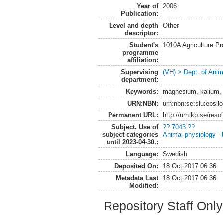
Year of
2006
Publication:
Level and depth
Other
descriptor:
Student's
1010A Agriculture P
programme
affiliation:
Supervising
(VH) > Dept. of Anim
department:
Keywords:
magnesium, kalium,
URN:NBN:
urn:nbn:se:slu:epsil
Permanent URL:
http://urn.kb.se/res
Subject. Use of
?? 7043 ??
subject categories
Animal physiology - N
until 2023-04-30.:
Language:
Swedish
Deposited On:
18 Oct 2017 06:36
Metadata Last
18 Oct 2017 06:36
Modified:
Repository Staff Onl