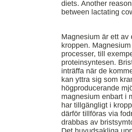
diets. Another reason
between lactating co
Magnesium är ett av d
kroppen. Magnesium ä
processer, till exem
proteinsyntesen. Bri
inträffa när de komme
kan yttra sig som kr
högproducerande mjöl
magnesium enbart i m
har tillgängligt i kr
därför tillföras via fod
drabbas av bristsymt
Det huvudsakliga upp