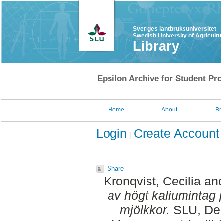
Sveriges lantbruksuniversitet
Swedish University of Agricult
Library
Epsilon Archive for Student Pro
Home
About
B
Login
Create Account
Share
Kronqvist, Cecilia
an
av högt kaliuminta
mjölkkor.
SLU, Dept