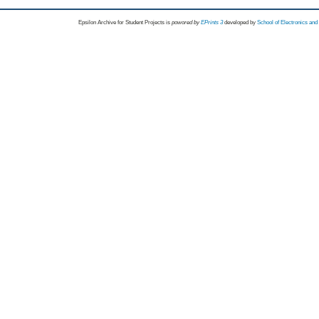
Epsilon Archive for Student Projects is
powored by
EPrints 3
developed by
School of Electronics an