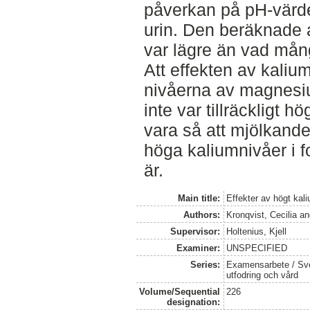
påverkan på pH-värd
urin. Den beräknade
var lägre än vad mång
Att effekten av kaliu
nivåerna av magnesiu
inte var tillräckligt 
vara så att mjölkande
höga kaliumnivåer i f
är.
Main title:
Effekter av högt ka
Authors:
Kronqvist, Cecilia
a
Supervisor:
Holtenius, Kjell
Examiner:
UNSPECIFIED
Series:
Examensarbete / Sver
utfodring och vård
Volume/Sequential
226
designation: