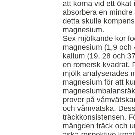
att korna vid ett ökat
absorbera en mindre
detta skulle kompenser
magnesium.
Sex mjölkande kor fo
magnesium (1,9 och 4
kalium (19, 28 och 37
en romersk kvadrat. P
mjölk analyserades 
magnesium för att ku
magnesiumbalansräkn
prover på våmvätskan
och våmvätska. Des
träckkonsistensen. Fö
mängden träck och ur
aska respektive krea