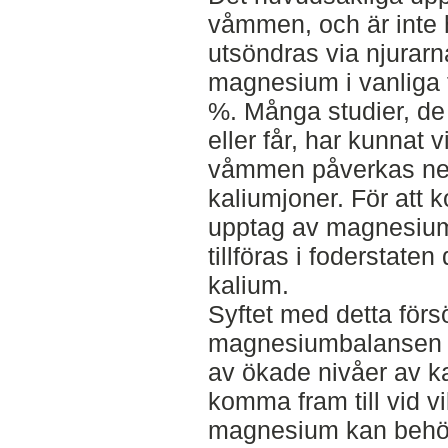
våmmen, och är inte h
utsöndras via njurarn
magnesium i vanliga 
%. Många studier, de 
eller får, har kunnat
våmmen påverkas neg
kaliumjoner. För att 
upptag av magnesiu
tillföras i foderstate
kalium.
Syftet med detta försö
magnesiumbalansen 
av ökade nivåer av ka
komma fram till vid v
magnesium kan behöva