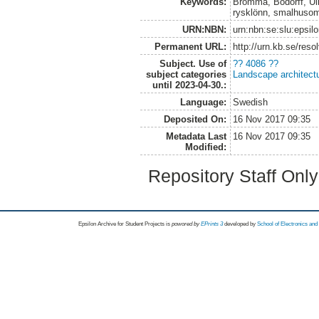
Keywords:
Bromma, Bodorff, Ulla
rysklönn, smalhusom
URN:NBN:
urn:nbn:se:slu:epsil
Permanent URL:
http://urn.kb.se/res
Subject. Use of
?? 4086 ??
subject categories
Landscape architect
until 2023-04-30.:
Language:
Swedish
Deposited On:
16 Nov 2017 09:35
Metadata Last
16 Nov 2017 09:35
Modified:
Repository Staff Onl
Epsilon Archive for Student Projects is
powored by
EPrints 3
developed by
School of Electronics an