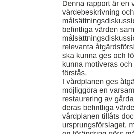
Denna rapport är en 
värdebeskrivning och
målsättningsdiskussi
befintliga värden sam
målsättningsdiskussio
relevanta åtgärdsförs
ska kunna ges och för
kunna motiveras och
förstås.
I vårdplanen ges åtgär
möjliggöra en varsa
restaurering av gård
deras befintliga värde
vårdplanen tillåts doc
ursprungsförslaget, 
en förändring görs m