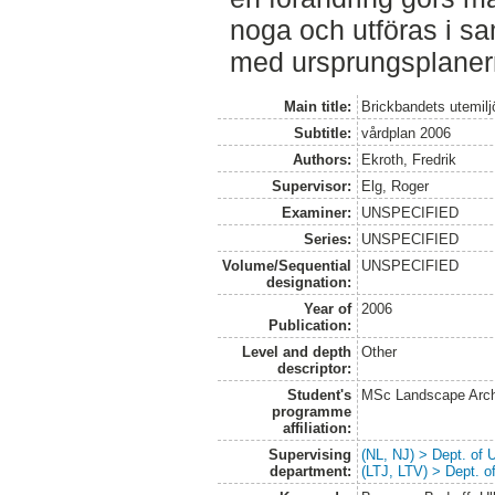
noga och utföras i s
med ursprungsplanern
Main title:
Brickbandets utemilj
Subtitle:
vårdplan 2006
Authors:
Ekroth, Fredrik
Supervisor:
Elg, Roger
Examiner:
UNSPECIFIED
Series:
UNSPECIFIED
Volume/Sequential
UNSPECIFIED
designation:
Year of
2006
Publication:
Level and depth
Other
descriptor:
Student's
MSc Landscape Arch
programme
affiliation:
Supervising
(NL, NJ) > Dept. of
department:
(LTJ, LTV) > Dept. 