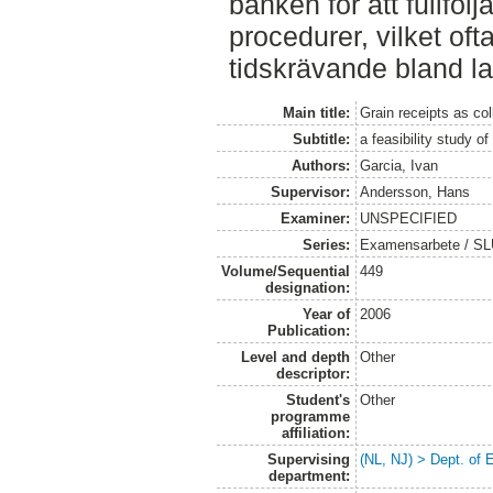
banken för att fullföl
procedurer, vilket of
tidskrävande bland l
Main title:
Grain receipts as col
Subtitle:
a feasibility study o
Authors:
Garcia, Ivan
Supervisor:
Andersson, Hans
Examiner:
UNSPECIFIED
Series:
Examensarbete / SLU
Volume/Sequential
449
designation:
Year of
2006
Publication:
Level and depth
Other
descriptor:
Student's
Other
programme
affiliation:
Supervising
(NL, NJ) > Dept. of
department: