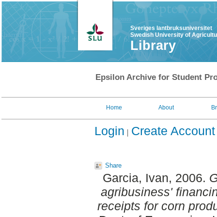
Sveriges lantbruksuniversitet
Swedish University of Agricult
Library
Epsilon Archive for Student Pro
Home
About
B
Login
Create Account
Share
Garcia, Ivan
, 2006.
G
agribusiness' financing
receipts for corn prod