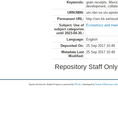
Keywords:
grain receipts, Mexic
development, collater
URN:NBN:
urn:nbn:se:slu:epsil
Permanent URL:
http://urn.kb.se/res
Subject. Use of
Economics and man
subject categories
until 2023-04-30.:
Language:
English
Deposited On:
25 Sep 2017 10:48
Metadata Last
25 Sep 2017 10:48
Modified:
Repository Staff Onl
Epsilon Archive for Student Projects is
powored by
EPrints 3
developed by
School of Electronics an