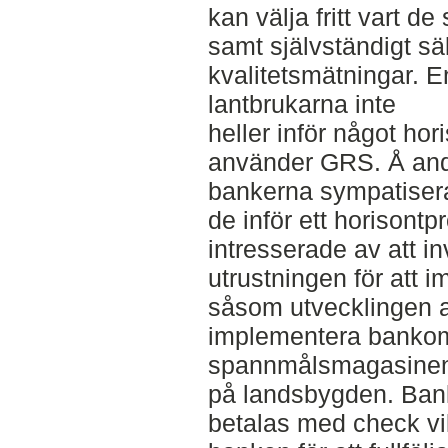
kan välja fritt vart d
samt självständigt sä
kvalitetsmätningar. En
lantbrukarna inte
heller inför något ho
använder GRS. Å andra
bankerna sympatiser
de inför ett horisontp
intresserade av att i
utrustningen för att
såsom utvecklingen av 
implementera bankom
spannmålsmagasinen 
på landsbygden. Bank
betalas med check vi