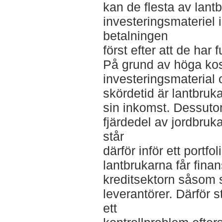
kan de flesta av lant
investeringsmateriel i
betalningen
först efter att de har f
På grund av höga kos
investeringsmaterial
skördetid är lantbruk
sin inkomst. Dessuto
fjärdedel av jordbru
står
därför inför ett portf
lantbrukarna får finan
kreditsektorn såsom
leverantörer. Därför s
ett