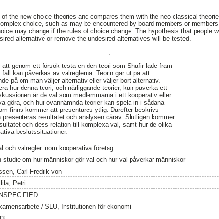
 the new choice theories and compares them with the neo-classical theories. 
h complex choice, such as may be encountered by board members or members 
ice may change if the rules of choice change. The hypothesis that people wil
ired alternative or remove the undesired alternatives will be tested.
,
att genom ett försök testa en den teori som Shafir lade fram
a fall kan påverkas av valreglerna. Teorin går ut på att
ende på om man väljer alternativ eller väljer bort alternativ.
ra hur denna teori, och närliggande teorier, kan påverka ett
skussionen är de val som medlemmarna i ett kooperativ eller
va göra, och hur ovannämnda teorier kan spela in i sådana
 som finns kommer att presentares ytlig. Därefter beskrivs
 presenteras resultatet och analysen därav. Slutligen kommer
ultatet och dess relation till komplexa val, samt hur de olika
rativa beslutssituationer.
al och valregler inom kooperativa företag
n studie om hur människor gör val och hur val påverkar människor
ssen, Carl-Fredrik von
lila, Petri
NSPECIFIED
xamensarbete / SLU, Institutionen för ekonomi
33