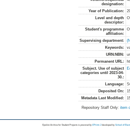
designation:
Year of Publication:
2
Level and depth
O
descriptor:
Student's programme
O
affiliation:
Supervising department:
(
Keywords:
va
URN:NBN:
u
Permanent URL:
h
Subject. Use of subject
E
categories until 2023-04-
30.:
Language:
S
Deposited On:
1
Metadata Last Modified:
1
Repository Staff Only:
item 
Epsilon Archive for Student Projects is
powored by
EPrints 3
developed by
School of Elec