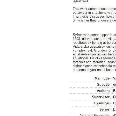
Abstract
This work summarises some of
behaviour in situations wit
The thesis discusses how cho
on whether they choose a des
Syftet med denna uppsats är 
1993: att valresultatet i viss
resultatet skiljer sig åt bero
Vidare ska uppsatsen diskute
komplext val. Grunden för di
en styrelse kan tänkas behö
situationer. De olika teorier
försöket och metoden, sedan
diskussionen att behandla res
teorierna knyter an till koope
Main title:
V
Subtitle:
e
Authors:
E
Supervisor:
Ol
Examiner:
U
Series:
E
Volume/Sequential
4