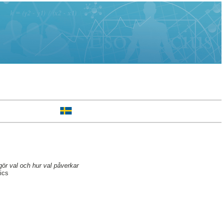
gör val och hur val påverkar
ics