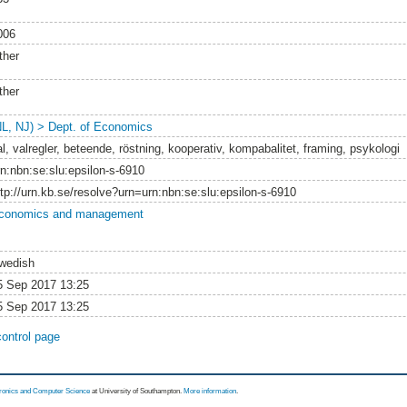
006
ther
ther
NL, NJ) > Dept. of Economics
l, valregler, beteende, röstning, kooperativ, kompabalitet, framing, psykologi
rn:nbn:se:slu:epsilon-s-6910
ttp://urn.kb.se/resolve?urn=urn:nbn:se:slu:epsilon-s-6910
conomics and management
wedish
5 Sep 2017 13:25
5 Sep 2017 13:25
control page
tronics and Computer Science
at University of Southampton.
More information
.