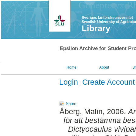
Sveriges lantbruksuniversitet
Swedish University of Agricult
Library
Epsilon Archive for Student Pro
Home
About
B
Login
Create Account
Share
Åberg, Malin
, 2006.
An
för att bestämma bes
Dictyocaulus vivip