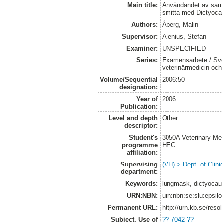
Main title:
Användandet av saml
smitta med Dictyoca
Authors:
Åberg, Malin
Supervisor:
Alenius, Stefan
Examiner:
UNSPECIFIED
Series:
Examensarbete / Sver
veterinärmedicin oc
Volume/Sequential
2006:50
designation:
Year of
2006
Publication:
Level and depth
Other
descriptor:
Student's
3050A Veterinary Me
programme
HEC
affiliation:
Supervising
(VH) > Dept. of Clini
department:
Keywords:
lungmask, dictyocaul
URN:NBN:
urn:nbn:se:slu:epsil
Permanent URL:
http://urn.kb.se/res
Subject. Use of
?? 7042 ??