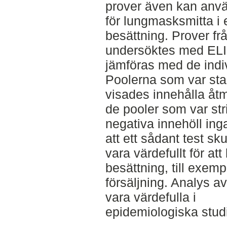
prover även kan använd
för lungmasksmitta i 
besättning. Prover f
undersöktes med ELIS
jämföras med de indiv
Poolerna som var star
visades innehålla åtmi
de pooler som var str
negativa innehöll inga
att ett sådant test sk
vara värdefullt för at
besättning, till exemp
försäljning. Analys a
vara värdefulla i
epidemiologiska stud