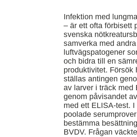
Infektion med lungma
– är ett ofta förbisett
svenska nötkreatursb
samverka med andra
luftvägspatogener so
och bidra till en säm
produktivitet. Försök 
ställas antingen gen
av larver i träck med
genom påvisandet av
med ett ELISA-test. 
poolade serumprover 
bestämma besättnings
BVDV. Frågan väckt