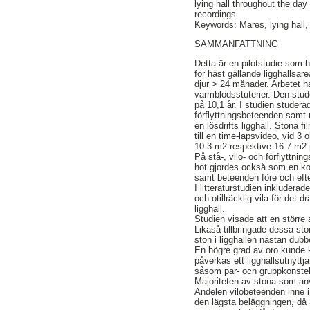
lying hall throughout the day
recordings.
Keywords: Mares, lying hall,
SAMMANFATTNING
Detta är en pilotstudie som 
för häst gällande ligghallsare
djur > 24 månader. Arbetet h
varmblodsstuterier. Den stud
på 10,1 år. I studien studera
förflyttningsbeteenden samt
en lösdrifts ligghall. Ston
till en time-lapsvideo, vid 3
10.3 m2 respektive 16.7 m2 p
På stå-, vilo- och förflyttn
hot gjordes också som en kon
samt beteenden före och efte
I litteraturstudien inkluder
och otillräcklig vila för det 
ligghall.
Studien visade att en större 
Likaså tillbringade dessa sto
ston i ligghallen nästan dub
En högre grad av oro kunde k
påverkas ett ligghallsutnyttj
såsom par- och gruppkonste
Majoriteten av stona som anvä
Andelen vilobeteenden inne i
den lägsta beläggningen, då 