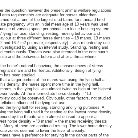
wer the question however the present animal welfare regulations
ll area requirements are adequate for horses older than
ried out at one of the largest stud farms for standard bred
late pregnancy with an initial mean age of 10 years was used
fluence of varying space per animal in a loose-housing system
' lying hall use, standing, resting, moving behaviour and
aviour at three different horse densities – 18 mares, 13 mares
2 and 16.7 m2 per mare, respectively) – was recorded by use
investigated by using an interval study. Standing, resting and
d continuously. Threats were also recorded in the continuous
onse and the behaviour before and after a threat where
d the horse's natural behaviour, the consequences of stress
pregnant mare and her foetus. Additionally, design of lying
em has been studied.
that a larger portion of the mares was using the lying hall at
this density, the mares spent more time in the lying hall.
mares in the lying hall was almost twice as high at the highest
ower levels. At the intermediate horse density – "13
nxiety could be observed. Obviously, other factors, not studied
ellation influenced the lying hall use.
d the lying hall for resting, standing and lying purposes. A
ing the lying hall used it for resting at the lowest horse density.
uenced by the threats which almost ceased to appear at
owest horse density – "8 mares" – the mares receiving threats
h. Many of them are continued resting. The lower horse density
rivate zones seemed to lower the level of anxiety.
mares have a preference for staying in the darker parts of the