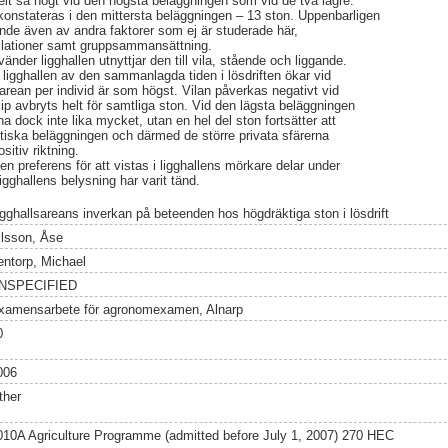
belt så högt vid den högsta beläggningen som vid de två lägre.
onstateras i den mittersta beläggningen – 13 ston. Uppenbarligen
ande även av andra faktorer som ej är studerade här,
llationer samt gruppsammansättning.
nder ligghallen utnyttjar den till vila, stående och liggande.
 ligghallen av den sammanlagda tiden i lösdriften ökar vid
arean per individ är som högst. Vilan påverkas negativt vid
ip avbryts helt för samtliga ston. Vid den lägsta beläggningen
a dock inte lika mycket, utan en hel del ston fortsätter att
aktiska beläggningen och därmed de större privata sfärerna
sitiv riktning.
en preferens för att vistas i ligghallens mörkare delar under
gghallens belysning har varit tänd.
igghallsareans inverkan på beteenden hos högdräktiga ston i lösdrift
ilsson, Åse
entorp, Michael
NSPECIFIED
xamensarbete för agronomexamen, Alnarp
0
006
ther
010A Agriculture Programme (admitted before July 1, 2007) 270 HEC