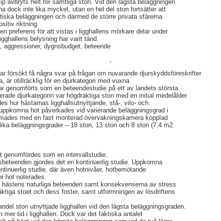
ip avbryts helt för samtliga ston. Vid den lägsta beläggningen
a dock inte lika mycket, utan en hel del ston fortsätter att
aktiska beläggningen och därmed de större privata sfärerna
sitiv riktning.
en preferens för att vistas i ligghallens mörkare delar under
gghallens belysning har varit tänd.
ot, aggressioner, dygnsbudget, beteende
,
har försökt få några svar på frågan om nuvarande djurskyddsföreskrifter
a, är otillräcklig för en djurkategori med vuxna
ar genomförts som en beteendestudie på ett av landets största
erade djurkategorin var högdräktiga ston med en initial medelålder
des hur hästarnas ligghallsutnyttjande, stå-, vilo- och
 uppkomna hot påverkades vid varierande beläggningsgrad i
a filmades med en fast monterad övervakningskamera kopplad
 olika beläggningsgrader – 18 ston, 13 ston och 8 ston (7.4 m2
et genomfördes som en intervallstudie.
ingsbeteenden gjordes det en kontinuerlig studie. Uppkomna
tinuerlig studie, där även hotnivåer, hotbemötande
r hot noterades.
ade hästens naturliga beteenden samt konsekvenserna av stress
dräktiga stoet och dess foster, samt utformningen av lösdriftens
andel ston utnyttjade ligghallen vid den lägsta beläggningsgraden.
n mer tid i ligghallen. Dock var det faktiska antalet