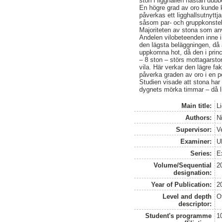
ston i ligghallen nästan dub
En högre grad av oro kunde k
påverkas ett ligghallsutnyttj
såsom par- och gruppkonste
Majoriteten av stona som anvä
Andelen vilobeteenden inne i
den lägsta beläggningen, då 
uppkomna hot, då den i princ
– 8 ston – störs mottagarston
vila. Här verkar den lägre f
påverka graden av oro i en po
Studien visade att stona har 
dygnets mörka timmar – då li
Main title:
L
Authors:
N
Supervisor:
V
Examiner:
U
Series:
E
Volume/Sequential
2
designation:
Year of Publication:
2
Level and depth
O
descriptor:
Student's programme
1