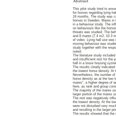
Abstract
This pilot study tried to ans
for horses regarding lying ha
24 months. The study was car
horses in Sweden. Mares in 
in a behaviour study. The in
on behaviours like the horses
threats was studied. The beh
and 8 mares (7.4 m2, 10.3 m
of video. Lying hall use was 
moving behaviour was studie
study together with the resp
noted.
The literature study include
and insufficient rest for the 
hall in a loose housing syst
The results clearly indicated 
the lowest horse density. At 
Nevertheless, the number of 
horse density as at the two l
mares", a higher degree of a
here, as rank and group const
The majority of the mares use
larger portion of the mares us
The rest was negatively infl
the lowest density. At the l
were not disturbed very muc
and resulting in the larger p
The results showed that the 