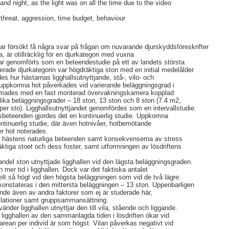
 and night, as the light was on all the time due to the video
 threat, aggression, time budget, behaviour
har försökt få några svar på frågan om nuvarande djurskyddsföreskrifter
a, är otillräcklig för en djurkategori med vuxna
ar genomförts som en beteendestudie på ett av landets största
erade djurkategorin var högdräktiga ston med en initial medelålder
des hur hästarnas ligghallsutnyttjande, stå-, vilo- och
 uppkomna hot påverkades vid varierande beläggningsgrad i
a filmades med en fast monterad övervakningskamera kopplad
 olika beläggningsgrader – 18 ston, 13 ston och 8 ston (7.4 m2,
er sto). Ligghallsutnyttjandet genomfördes som en intervallstudie.
ingsbeteenden gjordes det en kontinuerlig studie. Uppkomna
tinuerlig studie, där även hotnivåer, hotbemötande
r hot noterades.
ade hästens naturliga beteenden samt konsekvenserna av stress
dräktiga stoet och dess foster, samt utformningen av lösdriftens
andel ston utnyttjade ligghallen vid den lägsta beläggningsgraden.
n mer tid i ligghallen. Dock var det faktiska antalet
belt så högt vid den högsta beläggningen som vid de två lägre.
onstateras i den mittersta beläggningen – 13 ston. Uppenbarligen
ande även av andra faktorer som ej är studerade här,
llationer samt gruppsammansättning.
nder ligghallen utnyttjar den till vila, stående och liggande.
 ligghallen av den sammanlagda tiden i lösdriften ökar vid
arean per individ är som högst. Vilan påverkas negativt vid