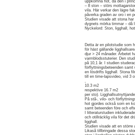
uppkomna hot, då den i princ
– 8 ston – störs mottagarston
vila. Här verkar den lägre f
påverka graden av oro i en po
Studien visade att stona har 
dygnets mörka timmar – då li
Nyckelord: Ston, ligghall, h
Detta är en pilotstudie som 
för häst gällande ligghallsare
djur > 24 månader. Arbetet h
varmblodsstuterier. Den stud
på 10,1 år. I studien studera
förflyttningsbeteenden samt
en lösdrifts ligghall. Ston
till en time-lapsvideo, vid 3
,
10.3 m2
respektive 16.7 m2
per sto). Ligghallsutnyttjand
På stå-, vilo- och förflyttn
hot gjordes också som en kon
samt beteenden före och efte
I litteraturstudien inkluder
och otillräcklig vila för det 
ligghall.
Studien visade att en större 
Likaså tillbringade dessa sto