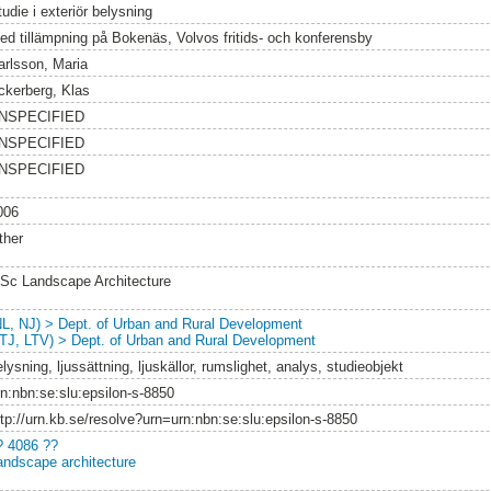
udie i exteriör belysning
ed tillämpning på Bokenäs, Volvos fritids- och konferensby
arlsson, Maria
ckerberg, Klas
NSPECIFIED
NSPECIFIED
NSPECIFIED
006
ther
Sc Landscape Architecture
NL, NJ) > Dept. of Urban and Rural Development
LTJ, LTV) > Dept. of Urban and Rural Development
lysning, ljussättning, ljuskällor, rumslighet, analys, studieobjekt
rn:nbn:se:slu:epsilon-s-8850
ttp://urn.kb.se/resolve?urn=urn:nbn:se:slu:epsilon-s-8850
? 4086 ??
andscape architecture