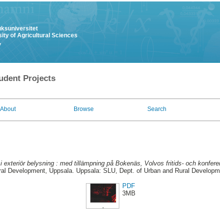
uksuniversitet
ity of Agricultural Sciences
y
udent Projects
About
Browse
Search
 i exteriör belysning : med tillämpning på Bokenäs, Volvos fritids- och konfer
ral Development, Uppsala. Uppsala: SLU, Dept. of Urban and Rural Developm
PDF
3MB