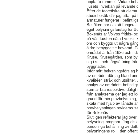
uppfatta rummet. Vidare behan
ljusets inverkan på levande 
Efter de teoretiska studierna
studiebesök där jag tittat på 
armaturer fungerar i befintlig
Besöken har också fungerat so
eget belysningsförslag för B
Bokenäs är Volvos fritids- o
på västkusten nära Lysekil.
om och byggts ut några gång
äldre bebyggelse bevarad. D
området är från 1926 och i 
Kruse. Krusegården, som byg
sig i stil och färgsättning fr
byggnader.
Inför mitt belysningsförslag 
av området där jag bland 
kvalitéer, stråk och utsikter.
analys av områdets befintliga
som är bra respektive dåligt
från analyserna ger jag ett id
grund för min provbelysning, 
skala med hjälp av lånade ar
provbelysningen revideras se
för Bokenäs.
Slutligen reflekterar jag över
belysningsprogram. Jag disk
personliga behållning av de
belysningens roll i den offent