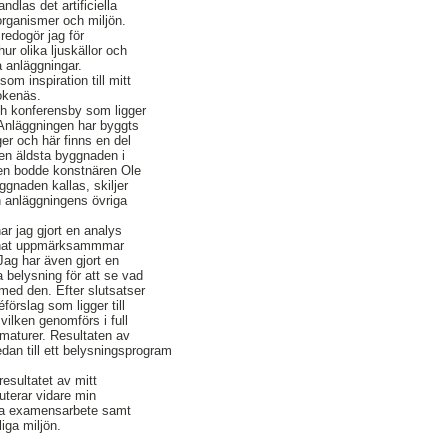
dlas det artificiella
organismer och miljön.
 redogör jag för
hur olika ljuskällor och
a anläggningar.
m inspiration till mitt
okenäs.
ch konferensby som ligger
 Anläggningen har byggts
er och här finns en del
en äldsta byggnaden i
den bodde konstnären Ole
gnaden kallas, skiljer
ån anläggningens övriga
har jag gjort en analys
annat uppmärksammmar
 Jag har även gjort en
 belysning för att se vad
 med den. Efter slutsatser
éförslag som ligger till
vilken genomförs i full
maturer. Resultaten av
dan till ett belysningsprogram
 resultatet av mitt
uterar vidare min
tta examensarbete samt
liga miljön.