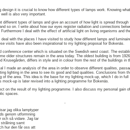
 design it is crucial to know how different types of lamps work. Knowing what
 well is also very important.
nt different types of lamps and give an account of how light is spread through 
rs and so on. I write about how our eyes register radiation and connections betw
rthermore I deal with the effect of artificial light on living organisms and t
 I deal with the places I have visited to study how different lamps and luminair
ese visits have also been inspirational to my lighting proposal for Bokenäs.
d conference center which is situated on the Swedish west coast. The establ
e older structures remain in the area today. The oldest building is from 1926
lled Krusegården, differs in style and in colour from the rest of the buildings in 
l I made an analysis of the area in order to observe different qualites, passa
ting lighting in the area to see its good and bad qualities. Conclusions from
ing of the area. This idea is the base for my lighting mock-up, which I do in ful
is mock-up is later revised into a lighting programme for Bokenäs.
flect on the result of my lighting programme. I also discuss my personal gain of
ublic spaces.
,
sar jag olika lamptyper
rids genom utformning
er och så vidare. Jag tar
 strålning samt
h hur den får oss att