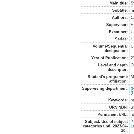
Main title:
St
Subtitle:
m
Authors:
C
Supervisor:
E
Examiner:
U
Series:
U
Volume/Sequential
U
designation:
Year of Publication:
2
Level and depth
O
descriptor:
Student's programme
M
affiliation:
Supervising department:
(
(
Keywords:
be
URN:NBN:
u
Permanent URL:
h
Subject. Use of subject
?
categories until 2023-04-
L
30.: