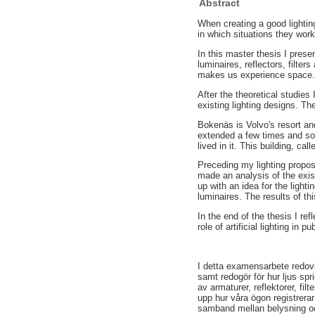
Abstract
When creating a good lighting
in which situations they work
In this master thesis I prese
luminaires, reflectors, filte
makes us experience space. Fu
After the theoretical studies
existing lighting designs. Th
Bokenäs is Volvo's resort an
extended a few times and som
lived in it. This building, ca
Preceding my lighting proposa
made an analysis of the exis
up with an idea for the light
luminaires. The results of th
In the end of the thesis I re
role of artificial lighting in p
I detta examensarbete redovi
samt redogör för hur ljus sp
av armaturer, reflektorer, filt
upp hur våra ögon registrerar
samband mellan belysning oc