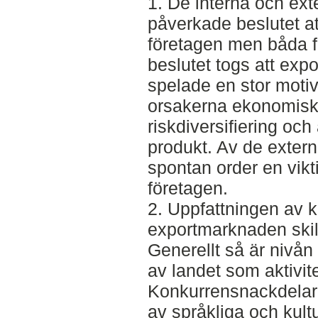
1. De interna och ex
påverkade beslutet at
företagen men båda fa
beslutet togs att expo
spelade en stor motiv
orsakerna ekonomiska 
riskdiversifiering oc
produkt. Av de exter
spontan order en vikti
företagen.
2. Uppfattningen av 
exportmarknaden skilj
Generellt så är nivå
av landet som aktivite
Konkurrensnackdelarn
av språkliga och kultu