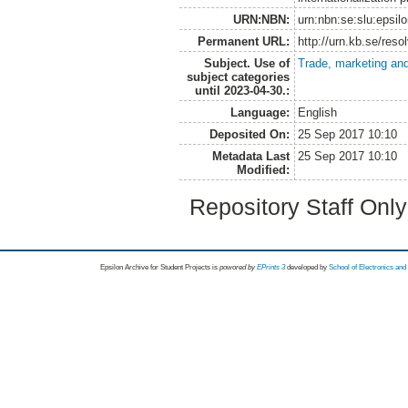
URN:NBN:
urn:nbn:se:slu:epsil
Permanent URL:
http://urn.kb.se/res
Subject. Use of
Trade, marketing and
subject categories
until 2023-04-30.:
Language:
English
Deposited On:
25 Sep 2017 10:10
Metadata Last
25 Sep 2017 10:10
Modified:
Repository Staff Onl
Epsilon Archive for Student Projects is
powored by
EPrints 3
developed by
School of Electronics an