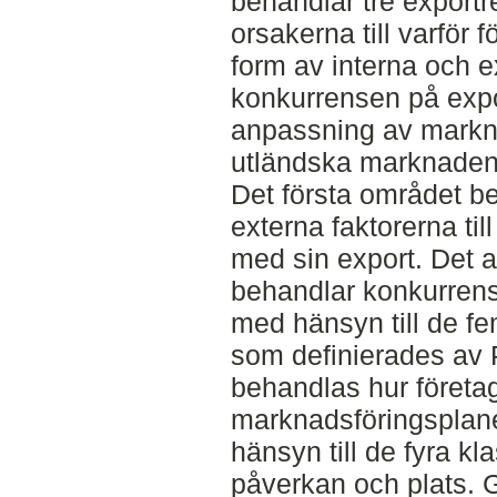
behandlar tre exportr
orsakerna till varför f
form av interna och e
konkurrensen på exp
anpassning av markna
utländska marknaden
Det första området b
externa faktorerna til
med sin export. Det
behandlar konkurren
med hänsyn till de fe
som definierades av P
behandlas hur företa
marknadsföringsplan
hänsyn till de fyra kl
påverkan och plats.