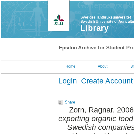
Sveriges lantbruksuniversitet
Swedish University of Agricult
Library
Epsilon Archive for Student Pro
Home
About
B
Login
Create Account
Share
Zorn, Ragnar
, 200
exporting organic food
Swedish companies