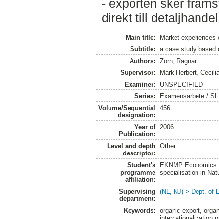
- exporten sker främs
direkt till detaljhandel
Main title:
Market experiences 
Subtitle:
a case study based 
Authors:
Zorn, Ragnar
Supervisor:
Mark-Herbert, Cecili
Examiner:
UNSPECIFIED
Series:
Examensarbete / SLU
Volume/Sequential
456
designation:
Year of
2006
Publication:
Level and depth
Other
descriptor:
Student's
EKNMP Economics an
programme
specialisation in N
affiliation:
Supervising
(NL, NJ) > Dept. of
department:
Keywords:
organic export, orga
internationalization 