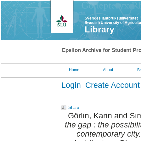
Sveriges lantbruksuniversitet
Swedish University of Agricult
Library
Epsilon Archive for Student Pro
Home
About
B
Login
Create Account
Share
Görlin, Karin
and
Si
the gap : the possibili
contemporary city.