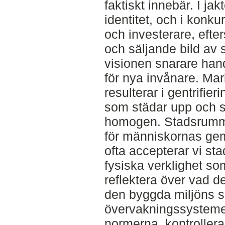
faktiskt innebär. I jak
identitet, och i konk
och investerare, efter
och säljande bild av 
visionen snarare han
för nya invånare. Ma
resulterar i gentrifie
som städar upp och s
homogen. Stadsrumm
för människornas ge
ofta accepterar vi s
fysiska verklighet so
reflektera över vad 
den byggda miljöns s
övervakningssysteme
normerna, kontrollerar