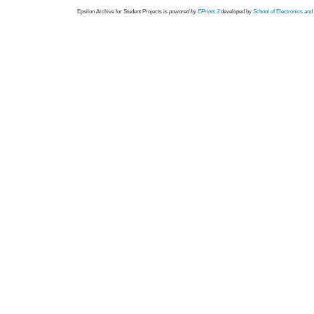
Epsilon Archive for Student Projects is
powored by
EPrints 3
developed by
School of Electronics an