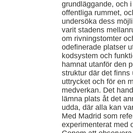
grundläggande, och i s
offentliga rummet, oc
undersöka dess möjli
varit stadens mellan
om rivningstomter oc
odefinerade platser u
kodsystem och funkti
hamnat utanför den p
struktur där det finn
uttrycket och för en m
medverkan. Det hand
lämna plats åt det a
udda, där alla kan vara
Med Madrid som refer
experimenterat med o