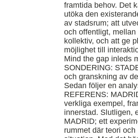
framtida behov. Det k
utöka den existerande
av stadsrum; att utve
och offentligt, mellan
kollektiv, och att ge 
möjlighet till interakti
Mind the gap inleds m
SONDERING: STADEN;
och granskning av det
Sedan följer en analy
REFERENS: MADRID; 
verkliga exempel, fra
innerstad. Slutligen,
MADRID; ett experimen
rummet där teori och p