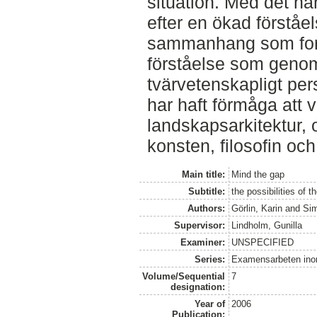
situation. Med det här
efter en ökad förståe
sammanhang som for
förståelse som genom 
tvärvetenskapligt per
har haft förmåga att 
landskapsarkitektur,
konsten, filosofin och
Main title:
Mind the gap
Subtitle:
the possibilities of 
Authors:
Görlin, Karin
and
Si
Supervisor:
Lindholm, Gunilla
Examiner:
UNSPECIFIED
Series:
Examensarbeten ino
Volume/Sequential
7
designation:
Year of
2006
Publication: