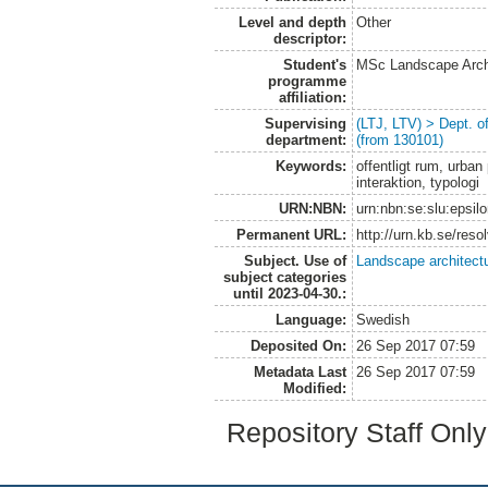
Level and depth
Other
descriptor:
Student's
MSc Landscape Arch
programme
affiliation:
Supervising
(LTJ, LTV) > Dept. 
department:
(from 130101)
Keywords:
offentligt rum, urban
interaktion, typologi
URN:NBN:
urn:nbn:se:slu:epsil
Permanent URL:
http://urn.kb.se/res
Subject. Use of
Landscape architect
subject categories
until 2023-04-30.:
Language:
Swedish
Deposited On:
26 Sep 2017 07:59
Metadata Last
26 Sep 2017 07:59
Modified:
Repository Staff Onl