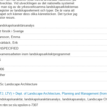
vecklas. Vid utvecklingen av det nationella systemet
man sig av de yrkesverksamma landskapsarkitekternas
 register av landskapselement och typer. De är vana att
kapet och känner dess olika kännetecken. Det tycker jag
 stor resurs.
andskapskaraktärsanalys
t försök i Sverige
ansson, Emma
kärbäck, Erik
NSPECIFIED
xamensarbeten inom landskapsarkitektprogrammet
6
006
ther
Sc Landscape Architecture
LTJ, LTV) > Dept. of Landscape Architecture, Planning and Management (from
andskapskaraktär, landskapskaraktärsanalys, landskapsanalys, Landscape C
rn:nbn:se:slu:epsilon-s-7307