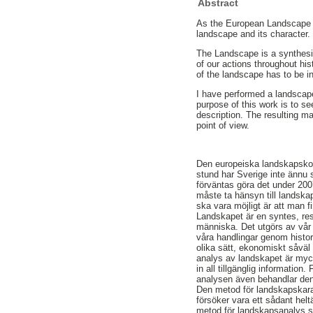
Abstract
As the European Landscape C
landscape and its character. 
The Landscape is a synthesis
of our actions throughout his
of the landscape has to be i
I have performed a landscap
purpose of this work is to se
description. The resulting ma
point of view.
Den europeiska landskapskon
stund har Sverige inte ännu s
förväntas göra det under 2007
måste ta hänsyn till landska
ska vara möjligt är att man 
Landskapet är en syntes, res
människa. Det utgörs av vår 
våra handlingar genom histo
olika sätt, ekonomiskt såväl 
analys av landskapet är myc
in all tillgänglig information.
analysen även behandlar den
Den metod för landskapskara
försöker vara ett sådant hel
metod för landskapsanalys s