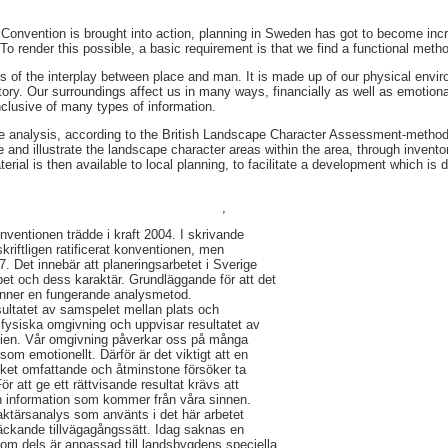
onvention is brought into action, planning in Sweden has got to become incr
To render this possible, a basic requirement is that we find a functional metho
 of the interplay between place and man. It is made up of our physical envi
tory. Our surroundings affect us in many ways, financially as well as emotiona
nclusive of many types of information.
e analysis, according to the British Landscape Character Assessment-meth
e and illustrate the landscape character areas within the area, through invento
terial is then available to local planning, to facilitate a development which is
,
ventionen trädde i kraft 2004. I skrivande
kriftligen ratificerat konventionen, men
. Det innebär att planeringsarbetet i Sverige
pet och dess karaktär. Grundläggande för att det
finner en fungerande analysmetod.
ultatet av samspelet mellan plats och
fysiska omgivning och uppvisar resultatet av
rien. Vår omgivning påverkar oss på många
som emotionellt. Därför är det viktigt att en
ket omfattande och åtminstone försöker ta
 För att ge ett rättvisande resultat krävs att
 information som kommer från våra sinnen.
ktärsanalys som använts i det här arbetet
täckande tillvägagångssätt. Idag saknas en
om dels är anpassad till landsbygdens speciella