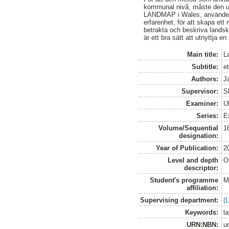
kommunal nivå, måste den ut
LANDMAP i Wales, använde 
erfarenhet, för att skapa ett
betrakta och beskriva lands
är ett bra sätt att utnyttja en
Main title:
L
Subtitle:
et
Authors:
J
Supervisor:
S
Examiner:
U
Series:
E
Volume/Sequential
1
designation:
Year of Publication:
2
Level and depth
O
descriptor:
Student's programme
M
affiliation:
Supervising department:
(
Keywords:
l
URN:NBN:
u