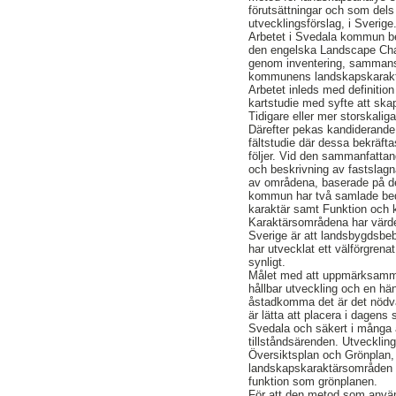
förutsättningar och som dels 
utvecklingsförslag, i Sverige
Arbetet i Svedala kommun be
den engelska Landscape Char
genom inventering, sammanst
kommunens landskapskarak
Arbetet inleds med definition
kartstudie med syfte att sk
Tidigare eller mer storskali
Därefter pekas kandiderande
fältstudie där dessa bekräfta
följer. Vid den sammanfattan
och beskrivning av fastslag
av områdena, baserade på de
kommun har två samlade bedö
karaktär samt Funktion och k
Karaktärsområdena har värder
Sverige är att landsbygdsbeb
har utvecklat ett välförgren
synligt.
Målet med att uppmärksamma 
hållbar utveckling och en hä
åstadkomma det är det nödvä
är lätta att placera i dagen
Svedala och säkert i många 
tillståndsärenden. Utveckli
Översiktsplan och Grönplan, 
landskapskaraktärsområden k
funktion som grönplanen.
För att den metod som använt