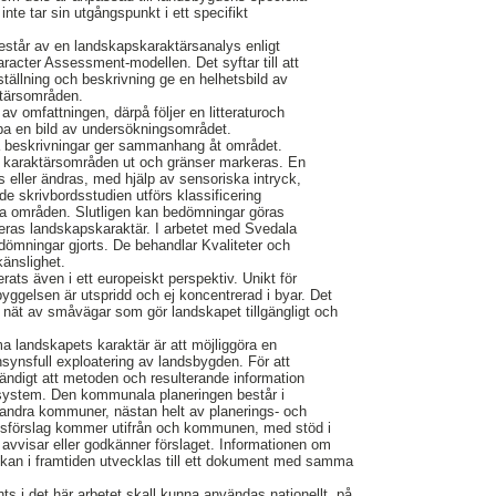
inte tar sin utgångspunkt i ett specifikt
.
står av en landskapskaraktärsanalys enligt
acter Assessment-modellen. Det syftar till att
ällning och beskrivning ge en helhetsbild av
tärsområden.
 av omfattningen, därpå följer en litteraturoch
apa en bild av undersökningsområdet.
ga beskrivningar ger sammanhang åt området.
 karaktärsområden ut och gränser markeras. En
s eller ändras, med hjälp av sensoriska intryck,
de skrivbordsstudien utförs klassificering
na områden. Slutligen kan bedömningar göras
ras landskapskaraktär. I arbetet med Svedala
mningar gjorts. De behandlar Kvaliteter och
änslighet.
ats även i ett europeiskt perspektiv. Unikt för
yggelsen är utspridd och ej koncentrerad i byar. Det
at nät av småvägar som gör landskapet tillgängligt och
landskapets karaktär är att möjliggöra en
nsynsfull exploatering av landsbygden. För att
ndigt att metoden och resulterande information
s system. Den kommunala planeringen består i
andra kommuner, nästan helt av planerings- och
ngsförslag kommer utifrån och kommunen, med stöd i
avvisar eller godkänner förslaget. Informationen om
an i framtiden utvecklas till ett dokument med samma
s i det här arbetet skall kunna användas nationellt, på