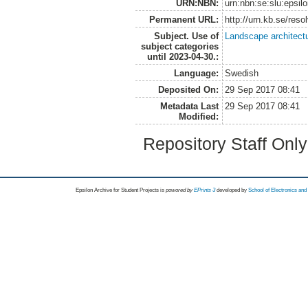
URN:NBN:
urn:nbn:se:slu:epsil
Permanent URL:
http://urn.kb.se/res
Subject. Use of
Landscape architect
subject categories
until 2023-04-30.:
Language:
Swedish
Deposited On:
29 Sep 2017 08:41
Metadata Last
29 Sep 2017 08:41
Modified:
Repository Staff Onl
Epsilon Archive for Student Projects is
powored by
EPrints 3
developed by
School of Electronics an