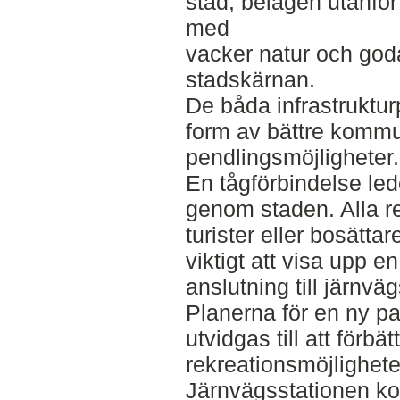
stad, belägen utanfö
med
vacker natur och god
stadskärnan.
De båda infrastruktur
form av bättre kommu
pendlingsmöjligheter.
En tågförbindelse lede
genom staden. Alla r
turister eller bosätta
viktigt att visa upp e
anslutning till järnväg
Planerna för en ny par
utvidgas till att förbä
rekreationsmöjlighete
Järnvägsstationen kop