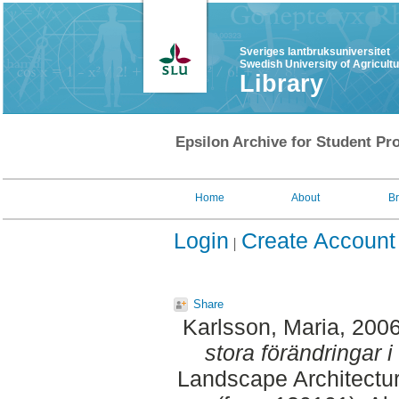
Sveriges lantbruksuniversitet
Swedish University of Agricult
Library
Epsilon Archive for Student Pro
Home
About
B
Login
Create Account
Share
Karlsson, Maria
, 200
stora förändringar i 
Landscape Architectu