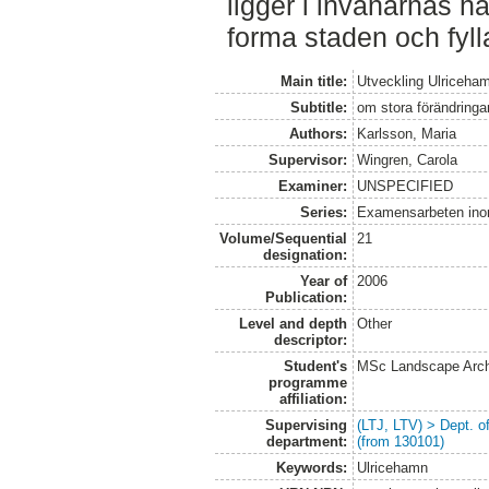
ligger i invånarnas h
forma staden och fyll
Main title:
Utveckling Ulriceha
Subtitle:
om stora förändringar
Authors:
Karlsson, Maria
Supervisor:
Wingren, Carola
Examiner:
UNSPECIFIED
Series:
Examensarbeten ino
Volume/Sequential
21
designation:
Year of
2006
Publication:
Level and depth
Other
descriptor:
Student's
MSc Landscape Arch
programme
affiliation:
Supervising
(LTJ, LTV) > Dept. 
department:
(from 130101)
Keywords:
Ulricehamn