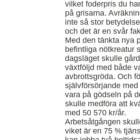
vilket foderpris du ha
på grisarna. Avräknin
inte så stor betydels
och det är en svår fak
Med den tänkta nya 
befintliga nötkreatur
dagsläget skulle går
växtföljd med både v
avbrottsgröda. Och fö
självförsörjande med 
vara på gödseln på de
skulle medföra att k
med 50 570 kr/år.
Arbetsåtgången skul
viket är en 75 % tjäns
kan jobba två heltids