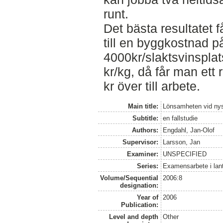
runt.
Det bästa resultatet
till en byggkostnad p
4000kr/slaktsvinsplat
kr/kg, då får man ett 
kr över till arbete.
Main title:
Lönsamheten vid nys
Subtitle:
en fallstudie
Authors:
Engdahl, Jan-Olof
Supervisor:
Larsson, Jan
Examiner:
UNSPECIFIED
Series:
Examensarbete i lan
Volume/Sequential
2006:8
designation:
Year of
2006
Publication:
Level and depth
Other