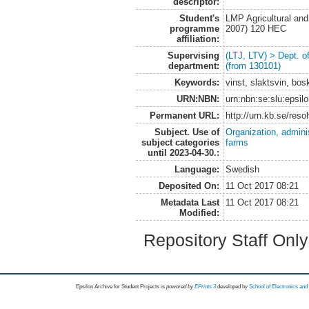
descriptor:
Student's
LMP Agricultural an
programme
2007) 120 HEC
affiliation:
Supervising
(LTJ, LTV) > Dept. 
department:
(from 130101)
Keywords:
vinst, slaktsvin, bos
URN:NBN:
urn:nbn:se:slu:epsil
Permanent URL:
http://urn.kb.se/res
Subject. Use of
Organization, admini
subject categories
farms
until 2023-04-30.:
Language:
Swedish
Deposited On:
11 Oct 2017 08:21
Metadata Last
11 Oct 2017 08:21
Modified:
Repository Staff Onl
Epsilon Archive for Student Projects is
powored by
EPrints 3
developed by
School of Electronics an