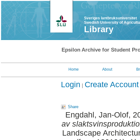
Sveriges lantbruksuniversitet
Swedish University of Agricult
Library
Epsilon Archive for Student Pro
Home
About
B
Login
Create Account
Share
Engdahl, Jan-Olof
, 2
av slaktsvinsproduktion
Landscape Architectu