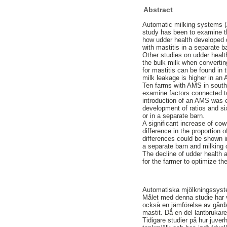
Abstract
Automatic milking systems (
study has been to examine t
how udder health developed 
with mastitis in a separate ba
Other studies on udder heal
the bulk milk when convertin
for mastitis can be found in 
milk leakage is higher in an
Ten farms with AMS in southe
examine factors connected to 
introduction of an AMS was e
development of ratios and si
or in a separate barn.
A significant increase of co
difference in the proportion
differences could be shown i
a separate barn and milking c
The decline of udder health 
for the farmer to optimize 
Automatiska mjölkningssyste
Målet med denna studie har v
också en jämförelse av gårda
mastit. Då en del lantbrukare 
Tidigare studier på hur juver