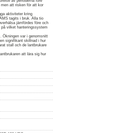
örelse av perioderna före
men att risken för att kor
a aktiviteter kring
MS tagits i bruk. Alla tio
juverhälsa jämfördes före och
e på vilket hanteringssystem
k. Ökningen var i genomsnitt
 signifikant skillnad i hur
at stall och de lantbrukare
antbrukaren att lära sig hur