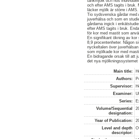
tankmjölk och hos individuell
och efter AMS tagits i bruk. 
läcker mjölk är större i AMS.
Tio sydsvenska gårdar med AM
juverhälsa och som en studie
gårdarna ingick i enkätstudi
efter AMS tagits i bruk. End
för kor med mastit som anv
En signifikant ökning av kor
8,9 procentenheter. Någon sig
nyckeltalen över juverhälsan
som mjölkade kor med mastit
En bidragande orsak till att 
det nya mjölkningssystemet 
Main title:
H
Authors:
P
Supervisor:
H
Examiner:
U
Series:
E
Volume/Sequential
2
designation:
Year of Publication:
2
Level and depth
O
descriptor: