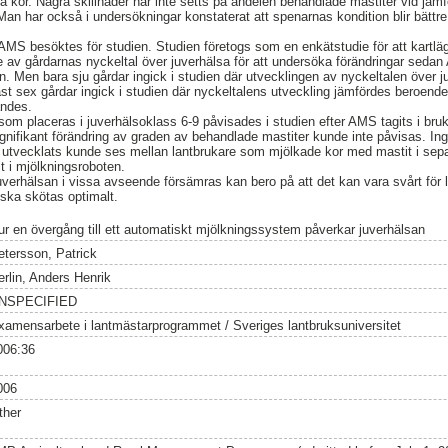
a kor. Några skillnader har inte setts på andelen behandlade mastiter vid jämf
Man har också i undersökningar konstaterat att spenarnas kondition blir bättre 
S besöktes för studien. Studien företogs som en enkätstudie för att kartlägg
 av gårdarnas nyckeltal över juverhälsa för att undersöka förändringar sedan A
en. Men bara sju gårdar ingick i studien där utvecklingen av nyckeltalen över 
ast sex gårdar ingick i studien där nyckeltalens utveckling jämfördes beroend
ändes.
 som placeras i juverhälsoklass 6-9 påvisades i studien efter AMS tagits i bru
nifikant förändring av graden av behandlade mastiter kunde inte påvisas. Ingen
 utvecklats kunde ses mellan lantbrukare som mjölkade kor med mastit i separ
 i mjölkningsroboten.
juverhälsan i vissa avseende försämras kan bero på att det kan vara svårt för l
ska skötas optimalt.
ur en övergång till ett automatiskt mjölkningssystem påverkar juverhälsan
etersson, Patrick
erlin, Anders Henrik
NSPECIFIED
xamensarbete i lantmästarprogrammet / Sveriges lantbruksuniversitet
006:36
006
ther