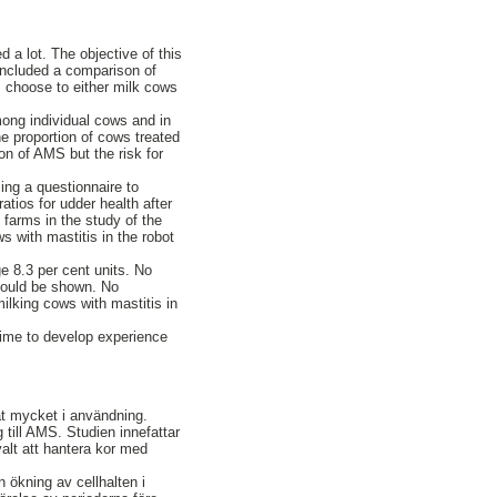
a lot. The objective of this
included a comparison of
 choose to either milk cows
ong individual cows and in
e proportion of cows treated
ion of AMS but the risk for
ing a questionnaire to
atios for udder health after
 farms in the study of the
s with mastitis in the robot
e 8.3 per cent units. No
 could be shown. No
ilking cows with mastitis in
 time to develop experience
t mycket i användning.
till AMS. Studien innefattar
alt att hantera kor med
 ökning av cellhalten i