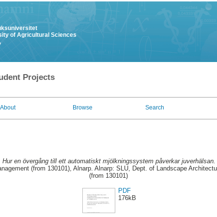
uksuniversitet
ity of Agricultural Sciences
y
udent Projects
About
Browse
Search
.
Hur en övergång till ett automatiskt mjölkningssystem påverkar juverhälsan.
anagement (from 130101), Alnarp. Alnarp: SLU, Dept. of Landscape Architec
(from 130101)
PDF
176kB