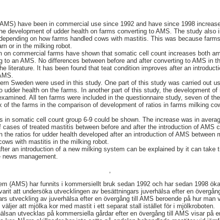
AMS) have been in commercial use since 1992 and have since 1998 increased 
he development of udder health on farms converting to AMS. The study also 
depending on how farms handled cows with mastitis. This was because farms
rn or in the milking robot.
th on commercial farms have shown that somatic cell count increases both am
g to an AMS. No differences between before and after converting to AMS in th
the literature. It has been found that teat condition improves after an introduct
 AMS.
rn Sweden were used in this study. One part of this study was carried out us
udder health on the farms. In another part of this study, the development of r
xamined. All ten farms were included in the questionnaire study, seven of the
x of the farms in the comparison of development of ratios in farms milking cow
ws in somatic cell count group 6-9 could be shown. The increase was in averag
 of cases of treated mastitis between before and after the introduction of AMS
n the ratios for udder health developed after an introduction of AMS between m
ows with mastitis in the milking robot.
after an introduction of a new milking system can be explained by it can take
the news management.
,
m (AMS) har funnits i kommersiellt bruk sedan 1992 och har sedan 1998 öka
arit att undersöka utvecklingen av besättningars juverhälsa efter en övergång 
rs utveckling av juverhälsa efter en övergång till AMS beroende på hur man v
väljer att mjölka kor med mastit i ett separat stall istället för i mjölkroboten.
hälsan utvecklas på kommersiella gårdar efter en övergång till AMS visar på en