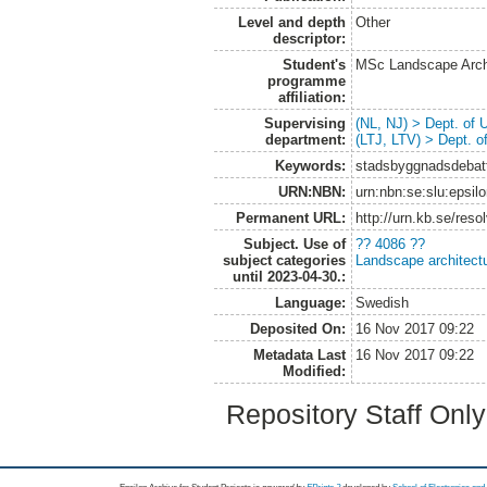
Level and depth
Other
descriptor:
Student's
MSc Landscape Arch
programme
affiliation:
Supervising
(NL, NJ) > Dept. of
department:
(LTJ, LTV) > Dept. 
Keywords:
stadsbyggnadsdebatt,
URN:NBN:
urn:nbn:se:slu:epsil
Permanent URL:
http://urn.kb.se/res
Subject. Use of
?? 4086 ??
subject categories
Landscape architect
until 2023-04-30.:
Language:
Swedish
Deposited On:
16 Nov 2017 09:22
Metadata Last
16 Nov 2017 09:22
Modified:
Repository Staff Onl