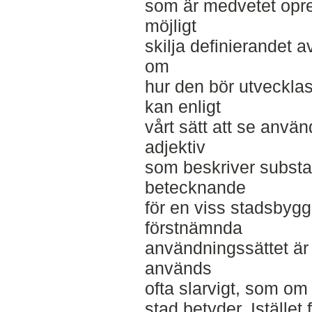
som är medvetet oprec
möjligt
skilja definierandet a
om
hur den bör utveckla
kan enligt
vårt sätt att se anvä
adjektiv
som beskriver substan
betecknande
för en viss stadsbyggn
förstnämnda
användningssättet är
används
ofta slarvigt, som o
stad betyder. Istället