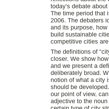
today's debate about 
The time period that 
2006. The debaters id
and its purpose, how 
build sustainable cit
competitive cities ar
The definitions of "ci
closer. We show how "
and we present a defi
deliberately broad. W
notion of what a city 
should be developed. 
our point of view, ca
adjective to the noun 
certain type of city s