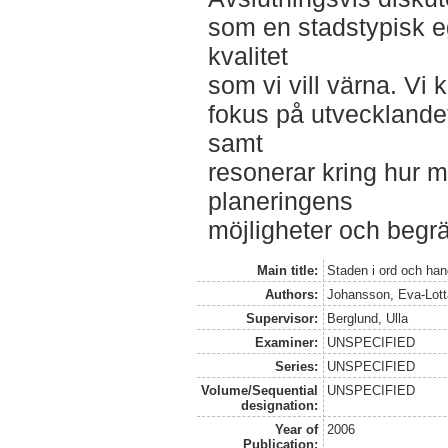
som en stadstypisk e
kvalitet
som vi vill värna. Vi 
fokus på utvecklande
samt
resonerar kring hur ma
planeringens
möjligheter och begr
Main title:
Staden i ord och han
Authors:
Johansson, Eva-Lott
Supervisor:
Berglund, Ulla
Examiner:
UNSPECIFIED
Series:
UNSPECIFIED
Volume/Sequential
UNSPECIFIED
designation:
Year of
2006
Publication: