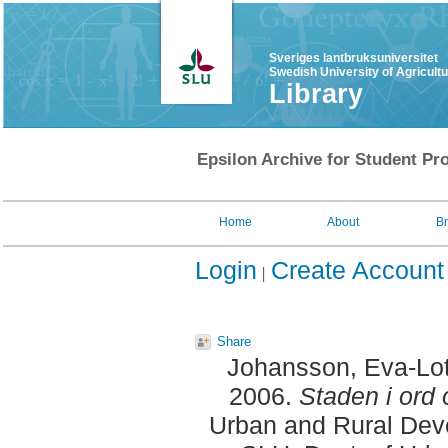
Sveriges lantbruksuniversitet
Swedish University of Agricult
Library
Epsilon Archive for Student Pro
Home
About
B
Login
Create Account
Share
Johansson, Eva-Lot
2006.
Staden i ord 
Urban and Rural Dev