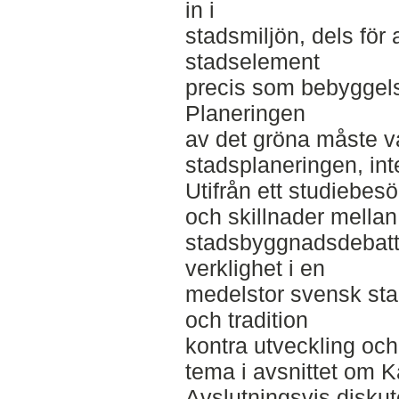
in i
stadsmiljön, dels för
stadselement
precis som bebyggelse
Planeringen
av det gröna måste va
stadsplaneringen, int
Utifrån ett studiebesö
och skillnader mella
stadsbyggnadsdebatt
verklighet i en
medelstor svensk sta
och tradition
kontra utveckling och
tema i avsnittet om K
Avslutningsvis diskute