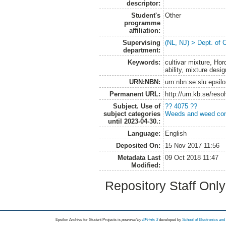
descriptor:
Student's
Other
programme
affiliation:
Supervising
(NL, NJ) > Dept. of 
department:
Keywords:
cultivar mixture, Hor
ability, mixture desig
URN:NBN:
urn:nbn:se:slu:epsil
Permanent URL:
http://urn.kb.se/res
Subject. Use of
?? 4075 ??
subject categories
Weeds and weed con
until 2023-04-30.:
Language:
English
Deposited On:
15 Nov 2017 11:56
Metadata Last
09 Oct 2018 11:47
Modified:
Repository Staff Onl
Epsilon Archive for Student Projects is
powored by
EPrints 3
developed by
School of Electronics an