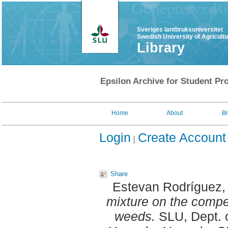
Sveriges lantbruksuniversitet
Swedish University of Agricult
Library
Epsilon Archive for Student Pro
Home
About
B
Login
Create Account
Share
Estevan Rodríguez,
mixture on the competi
weeds.
SLU, Dept. o