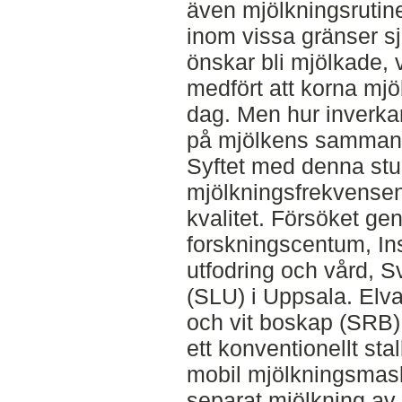
även mjölkningsrutin
inom vissa gränser sj
önskar bli mjölkade, vi
medfört att korna mj
dag. Men hur inverka
på mjölkens samman
Syftet med denna stu
mjölkningsfrekvensen 
kvalitet. Försöket g
forskningscentum, Ins
utfodring och vård, S
(SLU) i Uppsala. Elv
och vit boskap (SRB) 
ett konventionellt st
mobil mjölkningsmaski
separat mjölkning av 