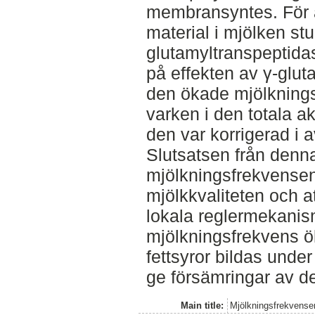
membransyntes. För 
material i mjölken st
glutamyltranspeptidas
på effekten av γ-gluta
den ökade mjölknings
varken i den totala ak
den var korrigerad i 
Slutsatsen från denna
mjölkningsfrekvensen
mjölkkvaliteten och a
lokala reglermekanis
mjölkningsfrekvens öka
fettsyror bildas under
ge försämringar av de
Main title:
Mjölkningsfrekvensen