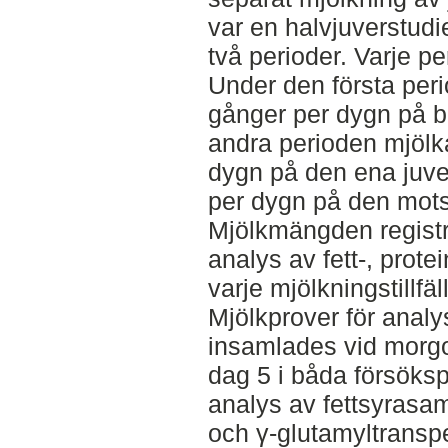
var en halvjuverstud
två perioder. Varje p
Under den första per
gånger per dygn på b
andra perioden mjölk
dygn på den ena juve
per dygn på den mots
Mjölkmängden registr
analys av fett-, prote
varje mjölkningstillfäl
Mjölkprover för analys
insamlades vid morgo
dag 5 i båda försöksp
analys av fettsyrasam
och γ-glutamyltransp