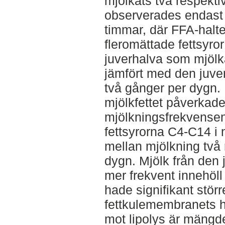
mjölkats två respekti
observerades endast 
timmar, där FFA-halte
fleromättade fettsyror
juverhalva som mjölk
jämfört med den juve
två gånger per dygn.
mjölkfettet påverkade
mjölkningsfrekvensen
fettsyrorna C4-C14 i 
mellan mjölkning två 
dygn. Mjölk från den
mer frekvent innehöll
hade signifikant störr
fettkulemembranets h
mot lipolys är mängden