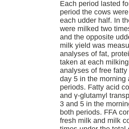
Each period lasted for
period the cows were
each udder half. In t
were milked two time
and the opposite udde
milk yield was measu
analyses of fat, prot
taken at each milking
analyses of free fatt
day 5 in the morning 
periods. Fatty acid co
and γ-glutamyl trans
3 and 5 in the mornin
both periods. FFA co
fresh milk and milk c
times under the total