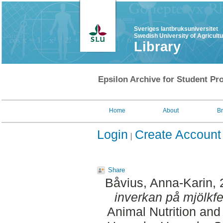
Sveriges lantbruksuniversitet
Swedish University of Agricult
Library
Epsilon Archive for Student Pro
Home
About
B
Login
Create Account
Share
Båvius, Anna-Karin
,
inverkan på mjölkfet
Animal Nutrition an