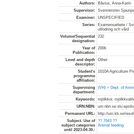
Authors:
Båvius, Anna-Karin
Supervisor:
Svennersten Sjaunja,
Examiner:
UNSPECIFIED
Series:
Examensarbete / Sver
utfodring och vård
Volume/Sequential
232
designation:
Year of
2006
Publication:
Level and depth
Other
descriptor:
Student's
1010A Agriculture P
programme
affiliation:
Supervising
(VH) > Dept. of Anim
department:
Keywords:
mjölkkor, mjölkkvali
URN:NBN:
urn:nbn:se:slu:epsil
Permanent URL:
http://urn.kb.se/res
Subject. Use of
?? 7043 ??
subject categories
Animal feeding
until 2023-04-30.: