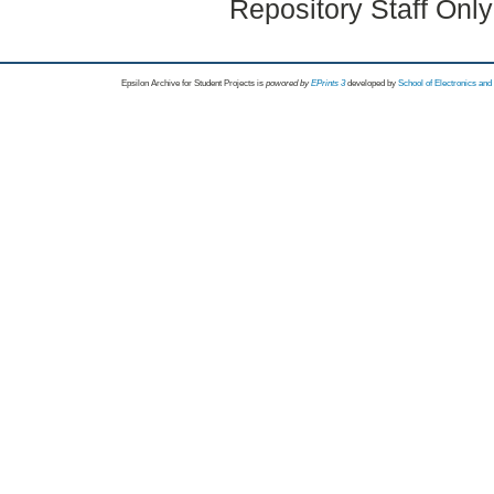
Repository Staff Onl
Epsilon Archive for Student Projects is
powored by
EPrints 3
developed by
School of Electronics an