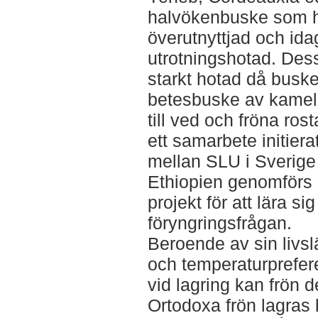
halvökenbuske som ha
överutnyttjad och id
utrotningshotad. Dess
starkt hotad då bus
betesbuske av kamele
till ved och fröna ro
ett samarbete initier
mellan SLU i Sverige
Ethiopien genomförs 
projekt för att lära s
föryngringsfrågan.
Beroende av sin livs
och temperaturprefer
vid lagring kan frön de
Ortodoxa frön lagras 