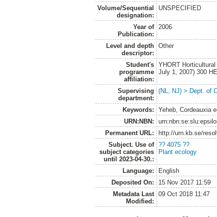
Volume/Sequential
UNSPECIFIED
designation:
Year of
2006
Publication:
Level and depth
Other
descriptor:
Student's
YHORT Horticultural
programme
July 1, 2007) 300 H
affiliation:
Supervising
(NL, NJ) > Dept. of 
department:
Keywords:
Yeheb, Cordeauxia ed
URN:NBN:
urn:nbn:se:slu:epsil
Permanent URL:
http://urn.kb.se/res
Subject. Use of
?? 4075 ??
subject categories
Plant ecology
until 2023-04-30.:
Language:
English
Deposited On:
15 Nov 2017 11:59
Metadata Last
09 Oct 2018 11:47
Modified: