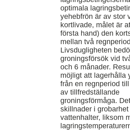
optimala lagringsbeti
yehebfrön är av stor v
kortlivade, målet är at
första hand) den kort
mellan två regnperiod
Livsdugligheten bed
groningsförsök vid två
och 6 månader. Result
möjligt att lagerhålla
från en regnperiod ti
av tillfredställande
groningsförmåga. Det 
skillnader i grobarhet
vattenhalter, liksom
lagringstemperaturer