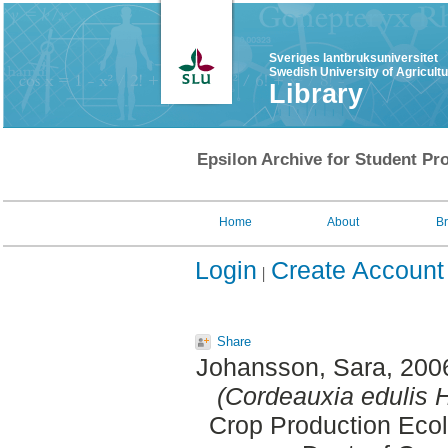
Sveriges lantbruksuniversitet
Swedish University of Agricult
Library
Epsilon Archive for Student Pro
Home
About
B
Login
Create Account
Share
Johansson, Sara
, 200
(Cordeauxia edulis 
Crop Production Ecol