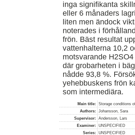
inga signifikanta skil
eller 6 månaders lag
liten men ändock vikt
noterades i förhållande
frön. Bäst resultat u
vattenhalterna 10,2 
motsvarande H2SO4 k
där grobarheten i bäg
nådde 93,8 %. Försök
yehebbuskens frön ka
som intermediära.
Main title:
Storage conditions o
Authors:
Johansson, Sara
Supervisor:
Andersson, Lars
Examiner:
UNSPECIFIED
Series:
UNSPECIFIED