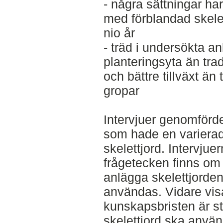
- några sättningar ha
med förblandad skelett
nio år
- träd i undersökta a
planteringsyta än tradi
och bättre tillväxt än 
gropar
Intervjuer genomförd
som hade en variera
skelettjord. Intervju
frågetecken finns om
anlägga skelettjorden
användas. Vidare visa
kunskapsbristen är st
skelettjord ska anvä