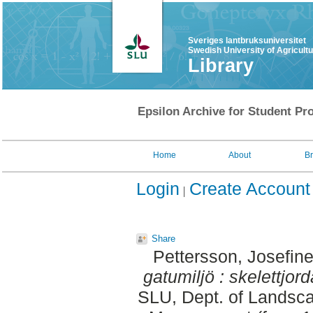
Sveriges lantbruksuniversitet
Swedish University of Agricult
Library
Epsilon Archive for Student Pro
Home
About
B
Login
Create Account
Share
Pettersson, Josefin
gatumiljö : skelettjor
SLU, Dept. of Landsca