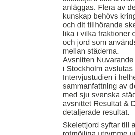
anläggas. Flera av de
kunskap behövs kring
och dit tillhörande ske
lika i vilka fraktione
och jord som används.
mellan städerna.
Avsnitten Nuvarande 
i Stockholm avslutas
Intervjustudien i hel
sammanfattning av dem
med sju svenska städ
avsnittet Resultat & 
detaljerade resultat.
Skelettjord syftar till
rotmöjliga utrymme u