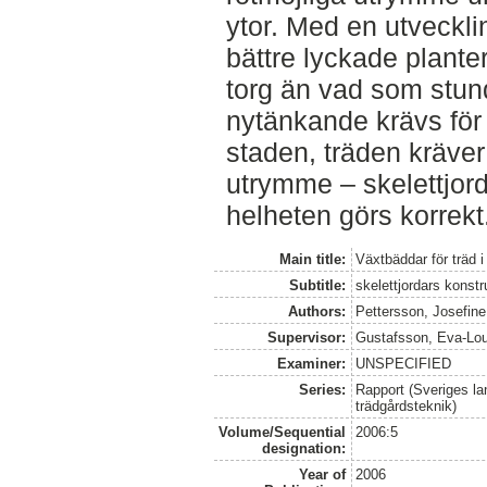
ytor. Med en utveckli
bättre lyckade plante
torg än vad som stund
nytänkande krävs för 
staden, träden kräver
utrymme – skelettjor
helheten görs korrekt
Main title:
Växtbäddar för träd i
Subtitle:
skelettjordars konstr
Authors:
Pettersson, Josefine
Supervisor:
Gustafsson, Eva-Lo
Examiner:
UNSPECIFIED
Series:
Rapport (Sveriges lan
trädgårdsteknik)
Volume/Sequential
2006:5
designation:
Year of
2006