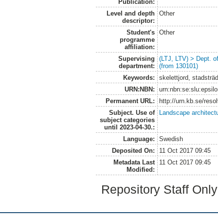
Publication:
Level and depth
Other
descriptor:
Student's
Other
programme
affiliation:
Supervising
(LTJ, LTV) > Dept. 
department:
(from 130101)
Keywords:
skelettjord, stadsträ
URN:NBN:
urn:nbn:se:slu:epsil
Permanent URL:
http://urn.kb.se/res
Subject. Use of
Landscape architect
subject categories
until 2023-04-30.:
Language:
Swedish
Deposited On:
11 Oct 2017 09:45
Metadata Last
11 Oct 2017 09:45
Modified:
Repository Staff Onl