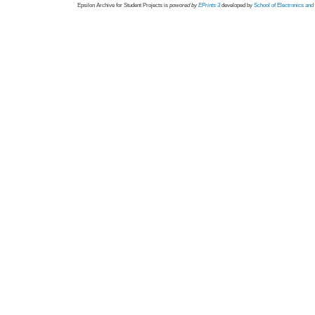
Epsilon Archive for Student Projects is
powored by
EPrints 3
developed by
School of Electronics an