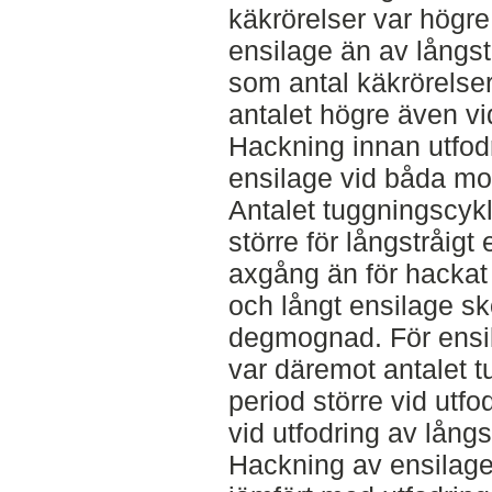
käkrörelser var högre
ensilage än av långstr
som antal käkrörelser
antalet högre även v
Hackning innan utfod
ensilage vid båda mo
Antalet tuggningscykl
större för långstråigt
axgång än för hackat
och långt ensilage sk
degmognad. För ensi
var däremot antalet t
period större vid utf
vid utfodring av långs
Hackning av ensilage