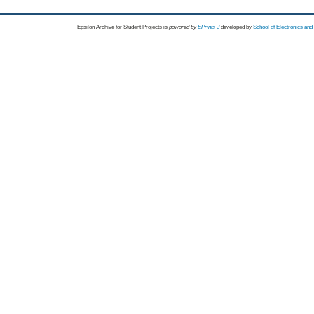
Epsilon Archive for Student Projects is
powored by
EPrints 3
developed by
School of Electronics an