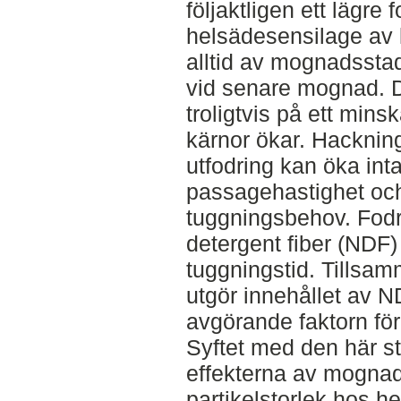
följaktligen ett lägre
helsädesensilage av 
alltid av mognadsstad
vid senare mognad. D
troligtvis på ett min
kärnor ökar. Hackning
utfodring kan öka int
passagehastighet och
tuggningsbehov. Fodre
detergent fiber (NDF)
tuggningstid. Tillsa
utgör innehållet av 
avgörande faktorn för
Syftet med den här s
effekterna av mogna
partikelstorlek hos h