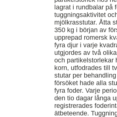
lagrat i rundbalar på 
tuggningsaktivitet o
mjölkrasstutar. Åtta 
350 kg i början av fö
upprepad romersk kva
fyra djur i varje kvad
utgjordes av två olik
och partikelstorlekar
korn, utfodrades till
stutar per behandling
försöket hade alla stu
fyra foder. Varje per
den tio dagar långa 
registrerades foderin
ätbeteende. Tuggning