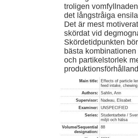
troligen vomfyllnaden
det långstråiga ensila
Det är mest motivera
skördat vid degmogn
Skördetidpunkten bör 
bästa kombinationen 
och partikelstorlek m
produktionsförhållan
Main title:
Effects of particle l
feed intake, chewing
Authors:
Sahlin, Ann
Supervisor:
Nadeau, Elisabet
Examiner:
UNSPECIFIED
Series:
Studentarbete / Sveri
miljö och hälsa
Volume/Sequential
88
designation: