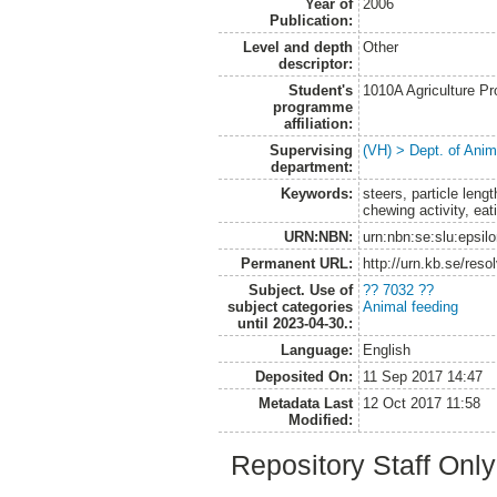
Year of
2006
Publication:
Level and depth
Other
descriptor:
Student's
1010A Agriculture P
programme
affiliation:
Supervising
(VH) > Dept. of Anim
department:
Keywords:
steers, particle lengt
chewing activity, eat
URN:NBN:
urn:nbn:se:slu:epsil
Permanent URL:
http://urn.kb.se/res
Subject. Use of
?? 7032 ??
subject categories
Animal feeding
until 2023-04-30.:
Language:
English
Deposited On:
11 Sep 2017 14:47
Metadata Last
12 Oct 2017 11:58
Modified:
Repository Staff Onl