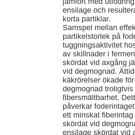
jämfört med utfodring
ensilage och resultera
korta partiklar.
Samspel mellan effe
partikelstorlek på fod
tuggningsaktivitet ho
av skillnader i ferme
skördat vid axgång j
vid degmognad. Ättid
käkrörelser ökade för
degmognad troligtvi
fibersmältbarhet. Det
påverkar foderintaget, 
ett minskat fiberintag
skördat vid degmogn
ensilage skördat vid