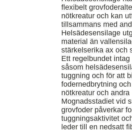
flexibelt grovfoderalte
nötkreatur och kan ut
tillsammans med andr
Helsädesensilage utg
material än vallensila
stärkelserika ax och 
Ett regelbundet intag 
såsom helsädesensila
tuggning och för att bid
fodernedbrytning oc
nötkreatur och andra 
Mognadsstadiet vid s
grovfoder påverkar fo
tuggningsaktivitet oc
leder till en nedsatt 