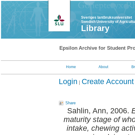
Sveriges lantbruksuniversitet
Swedish University of Agricult
Library
Epsilon Archive for Student Pro
Home
About
B
Login
Create Account
Share
Sahlin, Ann
, 2006.
E
maturity stage of who
intake, chewing acti