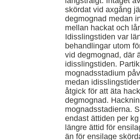
långstråigt. Intaget a
skördat vid axgång j
degmognad medan ing
mellan hackat och lån
Idisslingstiden var lä
behandlingar utom fö
vid degmognad, där ä
idisslingstiden. Parti
mognadsstadium påve
medan idisslingstiden
åtgick för att äta hac
degmognad. Hackning
mognadsstadierna. S
endast ättiden per k
längre ättid för ensi
än för ensilage skörd