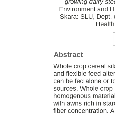
growing dairy ste
Environment and He
Skara: SLU, Dept. 
Health
Abstract
Whole crop cereal si
and flexible feed alte
can be fed alone or t
sources. Whole crop s
homogenous material 
with awns rich in star
fiber concentration. A