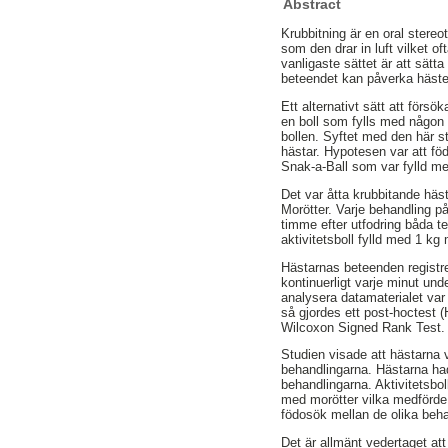
Abstract
Krubbitning är en oral stere
som den drar in luft vilket of
vanligaste sättet är att sätt
beteendet kan påverka häste
Ett alternativt sätt att försö
en boll som fylls med någon f
bollen. Syftet med den här s
hästar. Hypotesen var att fö
Snak-a-Ball som var fylld me
Det var åtta krubbitande häs
Morötter. Varje behandling p
timme efter utfodring båda tes
aktivitetsboll fylld med 1 kg
Hästarnas beteenden registre
kontinuerligt varje minut u
analysera datamaterialet var
så gjordes ett post-hoctest 
Wilcoxon Signed Rank Test.
Studien visade att hästarna v
behandlingarna. Hästarna had
behandlingarna. Aktivitetsbol
med morötter vilka medförde e
födosök mellan de olika beha
Det är allmänt vedertaget att