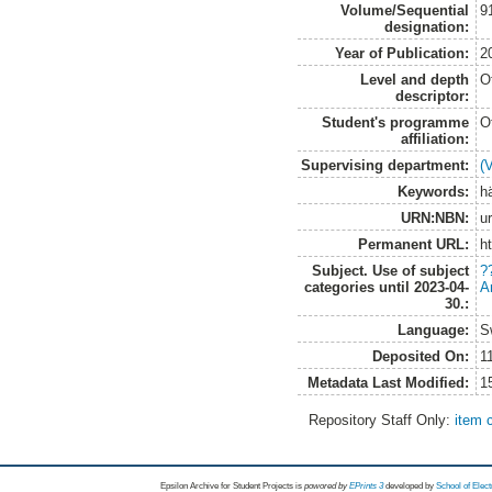
Volume/Sequential
9
designation:
Year of Publication:
2
Level and depth
O
descriptor:
Student's programme
O
affiliation:
Supervising department:
(
Keywords:
hä
URN:NBN:
u
Permanent URL:
h
Subject. Use of subject
?
categories until 2023-04-
A
30.:
Language:
S
Deposited On:
1
Metadata Last Modified:
1
Repository Staff Only:
item 
Epsilon Archive for Student Projects is
powored by
EPrints 3
developed by
School of Elec