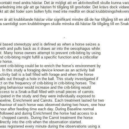
kontakt med andra hästar. Det är möjligt att en aktivitestboll skulle kunna var
ledning inte går att ge hästen fri tillgång till grovfoder. Det krävs dock vidare
vikt att det foder som bollen fylls med inte medför en ökad krubbitningsfrekve
 är att krubbitande hästar vilar signifikant mindre då de har tillgång till en ak
 samtidigt som krubbitningen skulle minska då hästar får tillgång till en Snak
,
oral based stereotypy and is defined as when a horse seizes a
 teeth and pulls back as it draws air into the oesophagus while
nt. Many horse owners attempt to prevent crib-biting by using
d crib-biting might fulfill a specific function and a cribcollar
he horse.
ent crib-biting could be to enrich the horse’s environment by
. In this study a foraging device known as an activity ball
tivity ball is a ball filled with forage and when the horse
ls out through a hole in the ball. This study investigated if
ct on the frequency of crib-biting in crib-biting horses. The
ging behaviour would increase and the crib-biting would
ess to a Snak-a-Ball filled with small pieces of carrots.
icipated in the study and they were individually exposed to
Baseline, Enrichment and Carrots. Each treatment lasted for two
haviour of each horse was observed during two hours, one hour
hour after feeding time each day. During Baseline normal
ollowed and during Enrichment the horse had access to a
of chopped carrots. During the Carrot treatment the horse
directly into the crib when the observation started.
was registered every minute during the observations using a