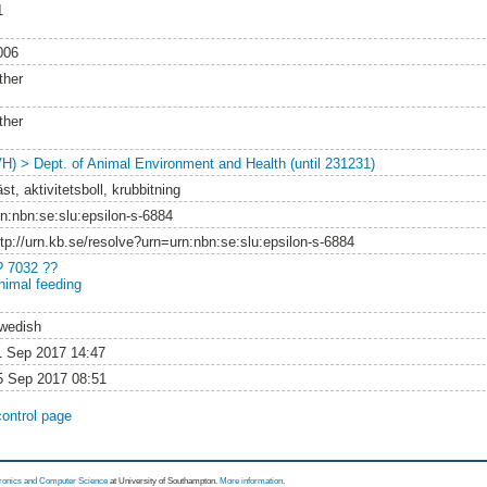
1
006
ther
ther
VH) > Dept. of Animal Environment and Health (until 231231)
st, aktivitetsboll, krubbitning
rn:nbn:se:slu:epsilon-s-6884
ttp://urn.kb.se/resolve?urn=urn:nbn:se:slu:epsilon-s-6884
? 7032 ??
nimal feeding
wedish
1 Sep 2017 14:47
5 Sep 2017 08:51
control page
tronics and Computer Science
at University of Southampton.
More information
.