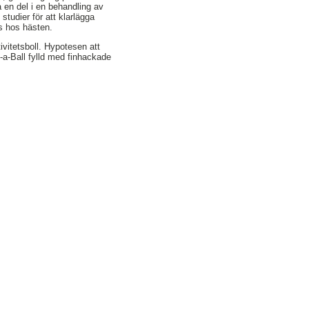
a en del i en behandling av
 studier för att klarlägga
ns hos hästen.
tivitetsboll. Hypotesen att
-a-Ball fylld med finhackade