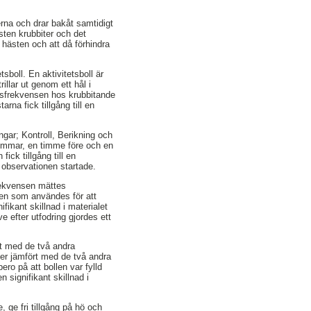
erna och drar bakåt samtidigt
ästen krubbiter och det
s hästen och att då förhindra
tsboll. En aktivitetsboll är
illar ut genom ett hål i
ngsfrekvensen hos krubbitande
na fick tillgång till en
gar; Kontroll, Berikning och
timmar, en timme före och en
ick tillgång till en
å observationen startade.
frekvensen mättes
den som användes för att
ikant skillnad i materialet
 efter utfodring gjordes ett
ört med de två andra
ter jämfört med de två andra
ero på att bollen var fylld
 signifikant skillnad i
, ge fri tillgång på hö och