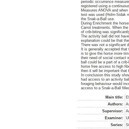
periodic occurrence measurem
registered using a continuo
Measures ANOVA and when the
test was used (Holm-Sidak 
the Snak-a-Ball use.
During Enrichment the horses
Carrot treatments. When the 
of crib-biting was significan
The activity ball did not hav
explanation could be that the 
There was not a significant d
It is generally accepted tha
is to give the horse more ti
their need of social contact w
ball could be a part of a crib
horse free access to high fibe
then it will be important that 
In conclusion this study show
had access to an activity ba
foraging behaviour would inc
access to a Snak-a-Ball fille
Main title:
E
Authors:
A
Supervisor:
A
Examiner:
U
Series:
S