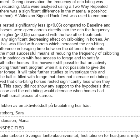
ent. During observation the frequency of crib-biting was
us recording. Data were analysed using a Two Way Repeated
re was a significant difference in the material a post-hoc
method). A Wilcoxon Signed Rank Test was used to compare
 rested significantly less (p<0,05) compared to Baseline and
horses were given carrots directly into the crib the frequency
tly higher (p<0,05) compared with the two other treatments.
e any significant decreasing effect on crib-biting in horses. An
ball was filled with carrots which increased the crib-biting.
ifference in foraging time between the different treatments.
t the most successful means of reducing the frequency of cribbiting
me in paddocks with free access to forage and to satisfy
ith other horses. It is however still possible that an activity
-biting treatment program when it is not possible to give the
r forage. It will take further studies to investigate this and
the ball is filled with forage that does not increase crib-biting.
ed that crib-biting horses rested significantly less when they
ll. This study did not show any support to the hypothesis that
rease and the crib-biting would decrease when horses had
d with small pieces of carrots.
ffekten av en aktivitetsboll på krubbitning hos häst
steborg, Sara
ndersson, Maria
NSPECIFIED
tudentarbete / Sveriges lantbruksuniversitet, Institutionen för husdjurens milj