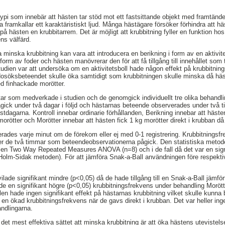
otypi som innebär att hästen tar stöd mot ett fastsittande objekt med framtänd
ta framkallar ett karaktäristiskt ljud. Många hästägare försöker förhindra att h
a på hästen en krubbitarrem. Det är möjligt att krubbitning fyller en funktion ho
ns välfärd.
ka minska krubbitning kan vara att introducera en berikning i form av en aktivite
orm av foder och hästen manövrerar den för att få tillgång till innehållet som tr
tudien var att undersöka om en aktivitetsboll hade någon effekt på krubbitni
dosöksbeteendet skulle öka samtidigt som krubbitningen skulle minska då hästar
d finhackade morötter.
tar som medverkade i studien och de genomgick individuellt tre olika behandlin
ågick under två dagar i följd och hästarnas beteende observerades under två 
tdagarna. Kontroll innebar ordinarie förhållanden, Berikning innebar att hästen f
 morötter och Morötter innebar att hästen fick 1 kg morötter direkt i krubban d
rades varje minut om de förekom eller ej med 0-1 registrering. Krubbitnings
nder de två timmar som beteendeobservationerna pågick. Den statistiska meto
 en Two Way Repeated Measures ANOVA (n=8) och i de fall då det var en signif
(Holm-Sidak metoden). För att jämföra Snak-a-Ball användningen före respektive
ilade signifikant mindre (p<0,05) då de hade tillgång till en Snak-a-Ball jämf
e en signifikant högre (p<0,05) krubbitningsfrekvens under behandling Moröt
len hade ingen signifikant effekt på hästarnas krubbitning vilket skulle kunna b
n ökad krubbitningsfrekvens när de gavs direkt i krubban. Det var heller ingen
ndlingarna.
 det mest effektiva sättet att minska krubbitning är att öka hästens utevistelse