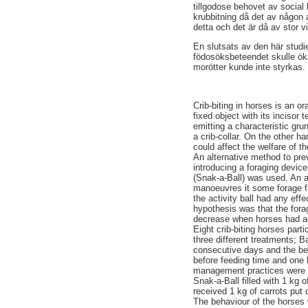
tillgodose behovet av social 
krubbitning då det av någon an
detta och det är då av stor 
En slutsats av den här studien
födosöksbeteendet skulle öka
morötter kunde inte styrkas.
Crib-biting in horses is an 
fixed object with its incisor
emitting a characteristic gru
a crib-collar. On the other han
could affect the welfare of t
An alternative method to prev
introducing a foraging device
(Snak-a-Ball) was used. An ac
manoeuvres it some forage fal
the activity ball had any effe
hypothesis was that the fora
decrease when horses had acc
Eight crib-biting horses part
three different treatments; 
consecutive days and the be
before feeding time and one 
management practices were f
Snak-a-Ball filled with 1 kg 
received 1 kg of carrots put 
The behaviour of the horses 