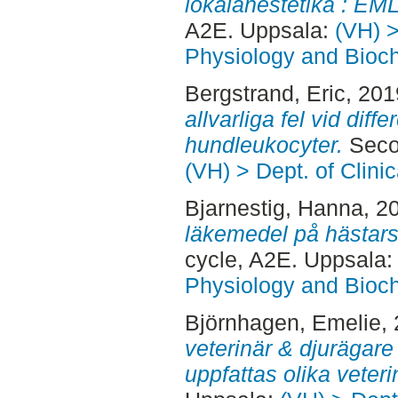
lokalanestetika : EM
A2E. Uppsala:
(VH) >
Physiology and Bioch
Bergstrand, Eric
, 20
allvarliga fel vid diff
hundleukocyter.
Secon
(VH) > Dept. of Clini
Bjarnestig, Hanna
, 2
läkemedel på hästars
cycle, A2E. Uppsala
Physiology and Bioch
Björnhagen, Emelie
,
veterinär & djurägare
uppfattas olika veteri