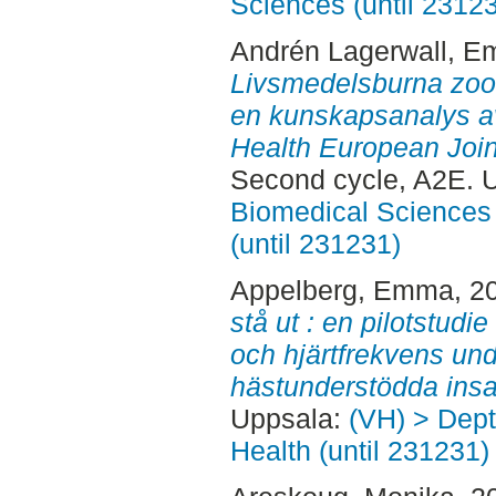
Sciences (until 2312
Andrén Lagerwall, Em
Livsmedelsburna zoo
en kunskapsanalys a
Health European Joi
Second cycle, A2E. 
Biomedical Sciences 
(until 231231)
Appelberg, Emma
, 2
stå ut : en pilotstudi
och hjärtfrekvens und
hästunderstödda insa
Uppsala:
(VH) > Dept
Health (until 231231)