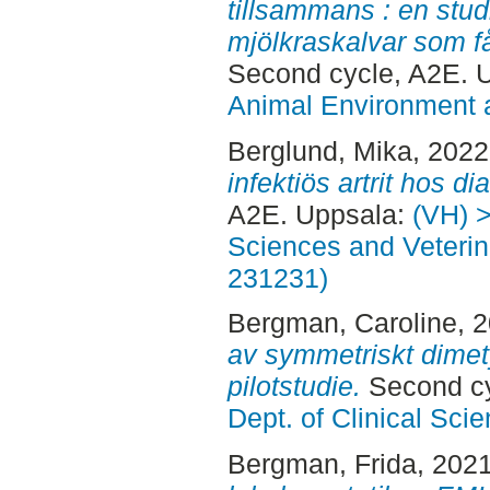
tillsammans : en stu
mjölkraskalvar som 
Second cycle, A2E. 
Animal Environment a
Berglund, Mika
, 202
infektiös artrit hos di
A2E. Uppsala:
(VH) >
Sciences and Veterina
231231)
Bergman, Caroline
, 
av symmetriskt dimety
pilotstudie.
Second cy
Dept. of Clinical Sci
Bergman, Frida
, 202