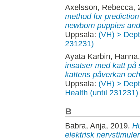
Axelsson, Rebecca
,
method for prediction
newborn puppies and 
Uppsala:
(VH) > Dept.
231231)
Ayata Karbin, Hanna
insatser med katt på
kattens påverkan och 
Uppsala:
(VH) > Dept
Health (until 231231)
B
Babra, Anja
, 2019.
Hu
elektrisk nervstimule