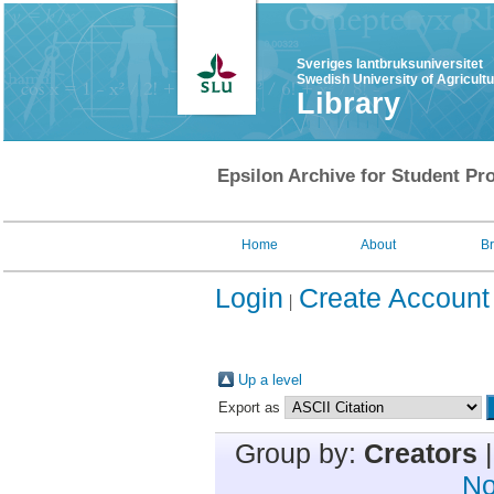
Sveriges lantbruksuniversitet
Swedish University of Agricult
Library
Epsilon Archive for Student Pro
Home
About
B
Login
Create Account
Up a level
Export as
Group by:
Creators
No