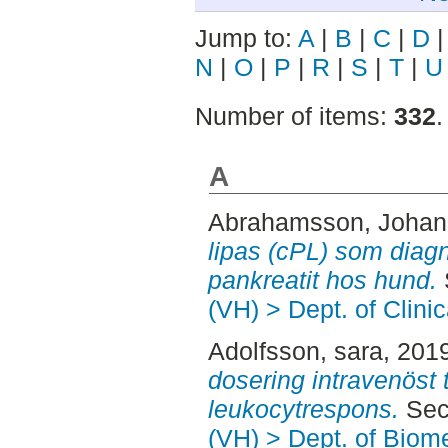
Jump to:
A
|
B
|
C
|
D
N
|
O
|
P
|
R
|
S
|
T
|
U
Number of items:
332
.
A
Abrahamsson, Joha
lipas (cPL) som diagn
pankreatit hos hund.
(VH) > Dept. of Clini
Adolfsson, sara
, 201
dosering intravenöst t
leukocytrespons.
Sec
(VH) > Dept. of Biom