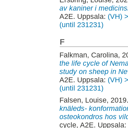
av kaniner i medicins
A2E. Uppsala:
(VH) >
(until 231231)
F
Falkman, Carolina
, 
the life cycle of Nemat
study on sheep in N
A2E. Uppsala:
(VH) >
(until 231231)
Falsen, Louise
, 2019
knäleds- konformati
osteokondros hos vil
cycle, A2E. Uppsala