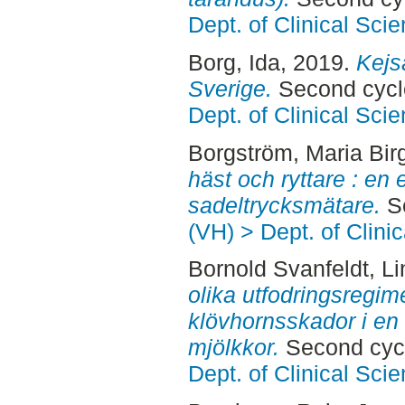
Dept. of Clinical Sci
Borg, Ida
, 2019.
Kejsa
Sverige.
Second cycl
Dept. of Clinical Sci
Borgström, Maria Birg
häst och ryttare : en
sadeltrycksmätare.
Se
(VH) > Dept. of Clini
Bornold Svanfeldt, Li
olika utfodringsregim
klövhornsskador i en
mjölkkor.
Second cycl
Dept. of Clinical Sci