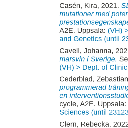
Casén, Kira
, 2021.
S
mutationer med potent
prestationsegenskap
A2E. Uppsala:
(VH) >
and Genetics (until 
Cavell, Johanna
, 20
marsvin i Sverige.
Sec
(VH) > Dept. of Clini
Cederblad, Zebastia
programmerad tränin
en interventionsstudi
cycle, A2E. Uppsala
Sciences (until 2312
Clern, Rebecka
, 202