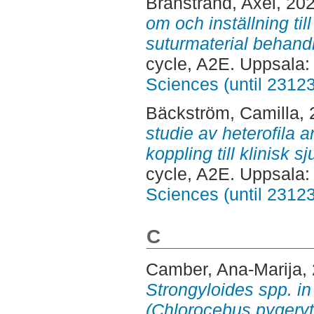
Brånstrand, Axel
, 20
om och inställning ti
suturmaterial behand
cycle, A2E. Uppsala
Sciences (until 2312
Bäckström, Camilla
,
studie av heterofila 
koppling till klinisk 
cycle, A2E. Uppsala
Sciences (until 2312
C
Camber, Ana-Marija
,
Strongyloides spp. i
(Chlorocebus pygeryth