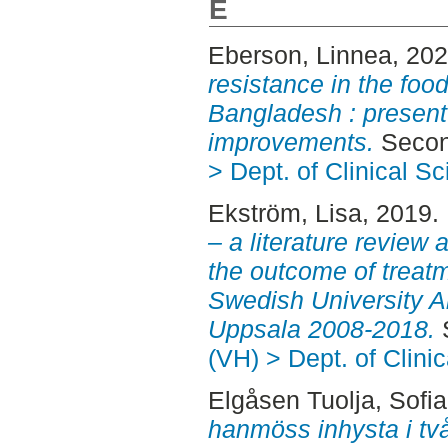
E
Eberson, Linnea
, 20
resistance in the food
Bangladesh : present 
improvements.
Secon
> Dept. of Clinical S
Ekström, Lisa
, 2019.
– a literature review 
the outcome of treatm
Swedish University A
Uppsala 2008-2018.
S
(VH) > Dept. of Clini
Elgåsen Tuolja, Sofia
hanmöss inhysta i tv