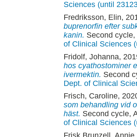
Sciences (until 2312
Fredriksson, Elin
, 20
buprenorfin efter subk
kanin.
Second cycle,
of Clinical Sciences 
Fridolf, Johanna
, 20
hos cyathostominer e
ivermektin.
Second cy
Dept. of Clinical Sci
Frisch, Caroline
, 202
som behandling vid os
häst.
Second cycle, 
of Clinical Sciences 
Frisk Brunzell, Annie