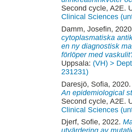
Second cycle, A2E. 
Clinical Sciences (un
Damm, Josefin
, 202
cytoplasmatiska anti
en ny diagnostisk ma
förlöper med vaskulit
Uppsala:
(VH) > Dept.
231231)
Daresjö, Sofia
, 2020
An epidemiological s
Second cycle, A2E. 
Clinical Sciences (un
Djerf, Sofie
, 2022.
Ma
utvärdering av mutatio