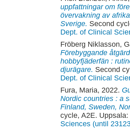
uppfattningar om för
övervakning av afrika
Sverige.
Second cycl
Dept. of Clinical Sci
Fröberg Niklasson, Ga
Förebyggande åtgärde
hobbyfjäderfän : ruti
djurägare.
Second cyc
Dept. of Clinical Sci
Fura, Maria
, 2022.
Gu
Nordic countries : a 
Finland, Sweden, No
cycle, A2E. Uppsala
Sciences (until 2312