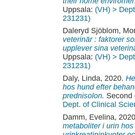
their home enviromen
Uppsala:
(VH) > Dept.
231231)
Daleryd Sjöblom, Mo
veterinär : faktorer 
upplever sina veterin
Uppsala:
(VH) > Dept.
231231)
Daly, Linda
, 2020.
He
hos hund efter behan
prednisolon.
Second c
Dept. of Clinical Sci
Damm, Evelina
, 202
metaboliter i urin hos
urinkreatininkvoter o