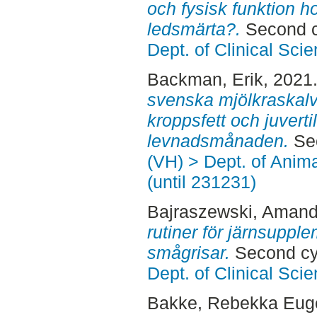
och fysisk funktion 
ledsmärta?.
Second c
Dept. of Clinical Sci
Backman, Erik
, 2021
svenska mjölkraskalv
kroppsfett och juverti
levnadsmånaden.
Sec
(VH) > Dept. of Anim
(until 231231)
Bajraszewski, Aman
rutiner för järnsupple
smågrisar.
Second cy
Dept. of Clinical Sci
Bakke, Rebekka Eug