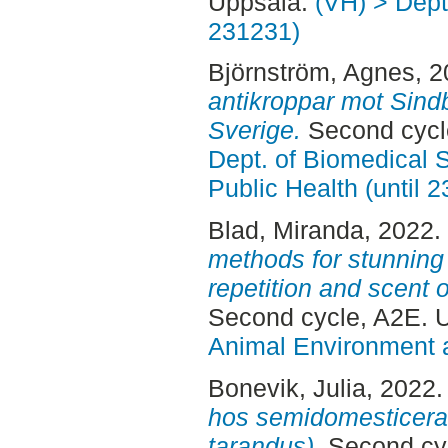
Uppsala:
(VH) > Dept.
231231)
Björnström, Agnes
, 
antikroppar mot Sindb
Sverige.
Second cycl
Dept. of Biomedical 
Public Health (until 
Blad, Miranda
, 2022.
methods for stunning 
repetition and scent 
Second cycle, A2E. 
Animal Environment a
Bonevik, Julia
, 2022
hos semidomesticerad
tarandus).
Second cyc