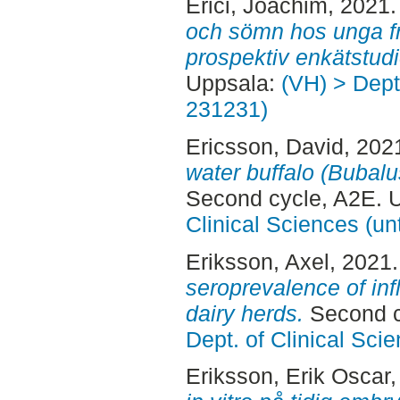
Erici, Joachim
, 2021
och sömn hos unga fr
prospektiv enkätstudi
Uppsala:
(VH) > Dept.
231231)
Ericsson, David
, 202
water buffalo (Bubalu
Second cycle, A2E. 
Clinical Sciences (un
Eriksson, Axel
, 2021
seroprevalence of inf
dairy herds.
Second c
Dept. of Clinical Sci
Eriksson, Erik Oscar