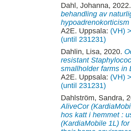
Dahl, Johanna
, 2022
behandling av naturl
hypoadrenokorticism
A2E. Uppsala:
(VH) >
(until 231231)
Dahlin, Lisa
, 2020.
Oc
resistant Staphylococ
smallholder farms in 
A2E. Uppsala:
(VH) >
(until 231231)
Dahlström, Sandra
, 
AliveCor (KardiaMobil
hos katt i hemmet : u
(KardiaMobile 1L) for