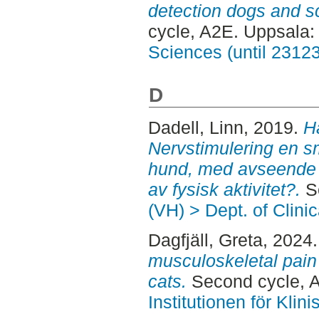
detection dogs and s
cycle, A2E. Uppsala
Sciences (until 2312
D
Dadell, Linn
, 2019.
H
Nervstimulering en sm
hund, med avseende p
av fysisk aktivitet?.
Se
(VH) > Dept. of Clini
Dagfjäll, Greta
, 2024
musculoskeletal pain
cats.
Second cycle, 
Institutionen för Kli