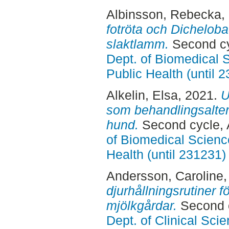
Albinsson, Rebecka
,
fotröta och Dichelob
slaktlamm.
Second cy
Dept. of Biomedical 
Public Health (until 
Alkelin, Elsa
, 2021.
U
som behandlingsaltern
hund.
Second cycle, 
of Biomedical Scienc
Health (until 231231)
Andersson, Caroline
djurhållningsrutiner 
mjölkgårdar.
Second c
Dept. of Clinical Sci