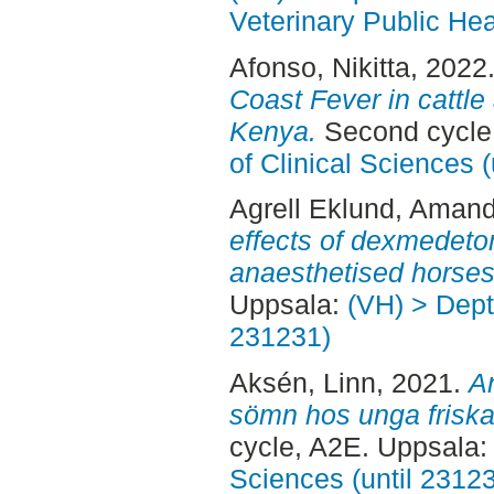
Veterinary Public Hea
Afonso, Nikitta
, 2022
Coast Fever in cattle
Kenya.
Second cycle
of Clinical Sciences 
Agrell Eklund, Aman
effects of dexmedetom
anaesthetised horses
Uppsala:
(VH) > Dept.
231231)
Aksén, Linn
, 2021.
An
sömn hos unga friska 
cycle, A2E. Uppsala
Sciences (until 2312