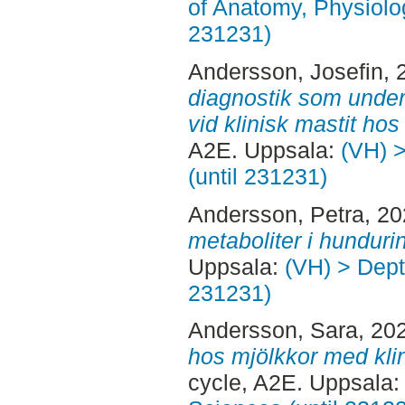
of Anatomy, Physiolo
231231)
Andersson, Josefin
, 
diagnostik som underl
vid klinisk mastit hos
A2E. Uppsala:
(VH) >
(until 231231)
Andersson, Petra
, 2
metaboliter i hundurin
Uppsala:
(VH) > Dept.
231231)
Andersson, Sara
, 20
hos mjölkkor med kli
cycle, A2E. Uppsala