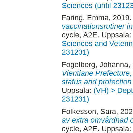
Sciences (until 2312
Faring, Emma
, 2019
vaccinationsrutiner 
cycle, A2E. Uppsala
Sciences and Veterina
231231)
Fogelberg, Johanna
,
Vientiane Prefecture
status and protection 
Uppsala:
(VH) > Dept.
231231)
Folkesson, Sara
, 20
av extra omvårdnad 
cycle, A2E. Uppsala