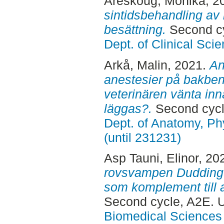
Areskoug, Monika
, 2
sintidsbehandling av m
besättning.
Second cy
Dept. of Clinical Sci
Arkå, Malin
, 2021.
An
anestesier på bakbens
veterinären vänta in
läggas?.
Second cycl
Dept. of Anatomy, Ph
(until 231231)
Asp Tauni, Elinor
, 20
rovsvampen Duddingt
som komplement till 
Second cycle, A2E. 
Biomedical Sciences 