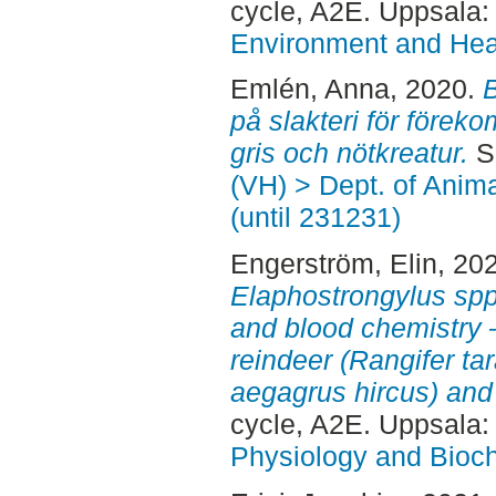
cycle, A2E. Uppsala
Environment and Heal
Emlén, Anna
, 2020.
B
på slakteri för förek
gris och nötkreatur.
Se
(VH) > Dept. of Anim
(until 231231)
Engerström, Elin
, 20
Elaphostrongylus spp
and blood chemistry 
reindeer (Rangifer ta
aegagrus hircus) and 
cycle, A2E. Uppsala
Physiology and Bioch