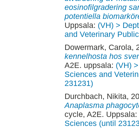
eosinofilgradering s
potentiella biomarkör
Uppsala:
(VH) > Dept
and Veterinary Public
Dowermark, Carola
, 
kennelhosta hos sve
A2E. uppsala:
(VH) >
Sciences and Veterina
231231)
Durchbach, Nikita
, 2
Anaplasma phagocyto
cycle, A2E. Uppsala
Sciences (until 2312