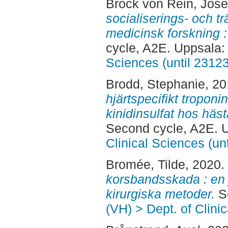
Brock von Rein, Jose
socialiserings- och t
medicinsk forskning : 
cycle, A2E. Uppsala
Sciences (until 2312
Brodd, Stephanie
, 2
hjärtspecifikt tropon
kinidinsulfat hos häs
Second cycle, A2E. 
Clinical Sciences (un
Bromée, Tilde
, 2020.
korsbandsskada : en 
kirurgiska metoder.
Se
(VH) > Dept. of Clini