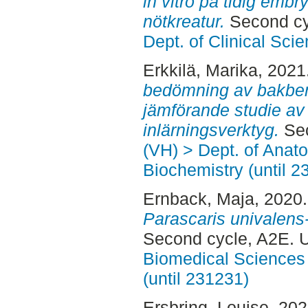
in vitro på tidig emb
nötkreatur.
Second cy
Dept. of Clinical Sci
Erkkilä, Marika
, 2021
bedömning av bakben
jämförande studie av 
inlärningsverktyg.
Sec
(VH) > Dept. of Anat
Biochemistry (until 2
Ernback, Maja
, 2020
Parascaris univalens-
Second cycle, A2E. 
Biomedical Sciences 
(until 231231)
Ersbring, Louise
, 20