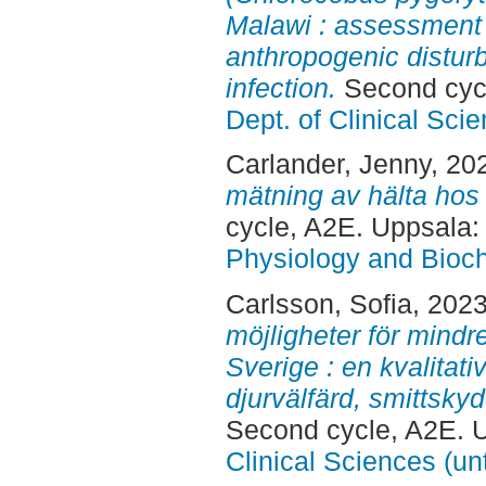
Malawi : assessment 
anthropogenic distur
infection.
Second cyc
Dept. of Clinical Sci
Carlander, Jenny
, 20
mätning av hälta hos k
cycle, A2E. Uppsala
Physiology and Bioch
Carlsson, Sofia
, 202
möjligheter för mindr
Sverige : en kvalitat
djurvälfärd, smittsky
Second cycle, A2E. 
Clinical Sciences (un