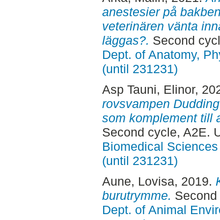
anestesier på bakbens
veterinären vänta in
läggas?.
Second cycl
Dept. of Anatomy, Ph
(until 231231)
Asp Tauni, Elinor
, 20
rovsvampen Duddingt
som komplement till 
Second cycle, A2E. 
Biomedical Sciences 
(until 231231)
Aune, Lovisa
, 2019.
burutrymme.
Second 
Dept. of Animal Envir