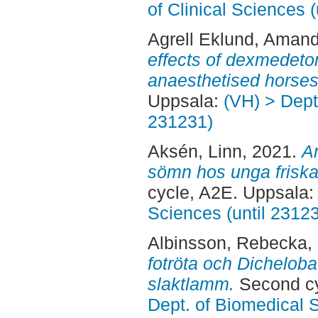
of Clinical Sciences 
Agrell Eklund, Aman
effects of dexmedetom
anaesthetised horses
Uppsala:
(VH) > Dept.
231231)
Aksén, Linn
, 2021.
An
sömn hos unga friska 
cycle, A2E. Uppsala
Sciences (until 2312
Albinsson, Rebecka
,
fotröta och Dichelob
slaktlamm.
Second cy
Dept. of Biomedical 