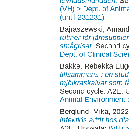
levnadsmånaden.
Sec
(VH) > Dept. of Anim
(until 231231)
Bajraszewski, Aman
rutiner för järnsupple
smågrisar.
Second cy
Dept. of Clinical Sci
Bakke, Rebekka Eug
tillsammans : en stu
mjölkraskalvar som 
Second cycle, A2E. 
Animal Environment a
Berglund, Mika
, 202
infektiös artrit hos di
A2E. Uppsala:
(VH) >