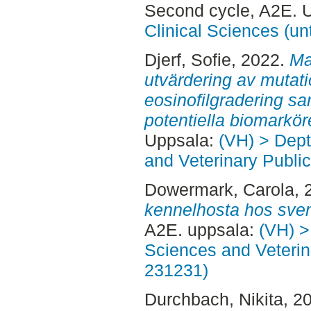
Second cycle, A2E. 
Clinical Sciences (un
Djerf, Sofie
, 2022.
Ma
utvärdering av mutatio
eosinofilgradering s
potentiella biomarkör
Uppsala:
(VH) > Dept
and Veterinary Public
Dowermark, Carola
, 
kennelhosta hos sve
A2E. uppsala:
(VH) >
Sciences and Veterina
231231)
Durchbach, Nikita
, 2