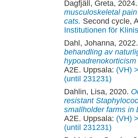
Dagfjäll, Greta
, 2024
musculoskeletal pain
cats.
Second cycle, 
Institutionen för Kli
Dahl, Johanna
, 2022
behandling av naturl
hypoadrenokorticism
A2E. Uppsala:
(VH) >
(until 231231)
Dahlin, Lisa
, 2020.
Oc
resistant Staphylococ
smallholder farms in 
A2E. Uppsala:
(VH) >
(until 231231)