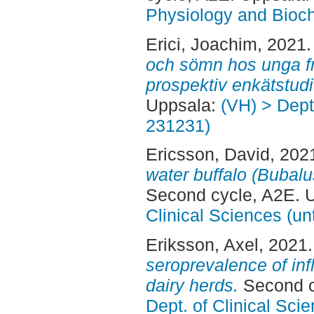
Physiology and Bioch
Erici, Joachim
, 2021
och sömn hos unga fr
prospektiv enkätstudi
Uppsala:
(VH) > Dept.
231231)
Ericsson, David
, 202
water buffalo (Bubalu
Second cycle, A2E. 
Clinical Sciences (un
Eriksson, Axel
, 2021
seroprevalence of inf
dairy herds.
Second c
Dept. of Clinical Sci