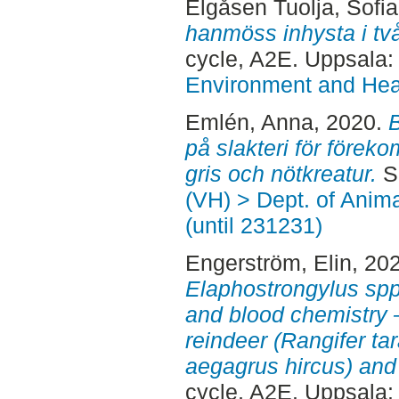
Elgåsen Tuolja, Sofia
hanmöss inhysta i tv
cycle, A2E. Uppsala
Environment and Heal
Emlén, Anna
, 2020.
B
på slakteri för förek
gris och nötkreatur.
Se
(VH) > Dept. of Anim
(until 231231)
Engerström, Elin
, 20
Elaphostrongylus spp
and blood chemistry 
reindeer (Rangifer ta
aegagrus hircus) and 
cycle, A2E. Uppsala