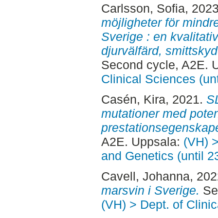
Carlsson, Sofia
, 202
möjligheter för mindr
Sverige : en kvalitat
djurvälfärd, smittsky
Second cycle, A2E. 
Clinical Sciences (un
Casén, Kira
, 2021.
S
mutationer med potent
prestationsegenskap
A2E. Uppsala:
(VH) >
and Genetics (until 
Cavell, Johanna
, 20
marsvin i Sverige.
Sec
(VH) > Dept. of Clini