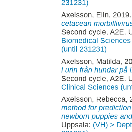
231231)
Axelsson, Elin
, 2019
cetacean morbillivir
Second cycle, A2E. 
Biomedical Sciences 
(until 231231)
Axelsson, Matilda
, 2
i urin från hundar på
Second cycle, A2E. 
Clinical Sciences (un
Axelsson, Rebecca
,
method for prediction
newborn puppies and 
Uppsala:
(VH) > Dept.