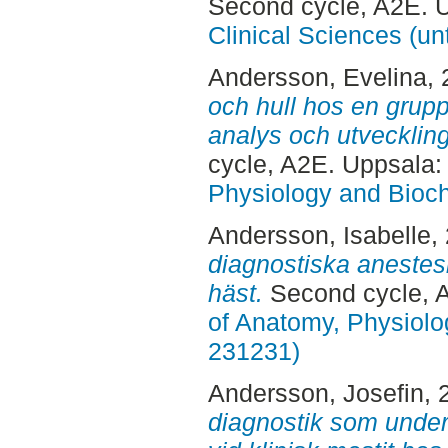
Second cycle, A2E. 
Clinical Sciences (un
Andersson, Evelina
,
och hull hos en grupp
analys och utveckling
cycle, A2E. Uppsala
Physiology and Bioch
Andersson, Isabelle
,
diagnostiska anestes
häst.
Second cycle, 
of Anatomy, Physiolo
231231)
Andersson, Josefin
, 
diagnostik som underl