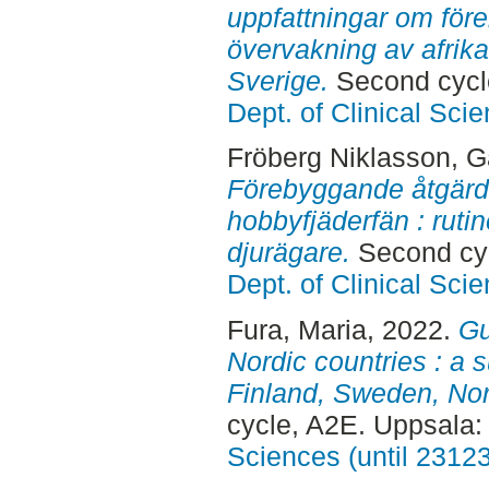
uppfattningar om för
övervakning av afrika
Sverige.
Second cycl
Dept. of Clinical Sci
Fröberg Niklasson, Ga
Förebyggande åtgärde
hobbyfjäderfän : ruti
djurägare.
Second cyc
Dept. of Clinical Sci
Fura, Maria
, 2022.
Gu
Nordic countries : a 
Finland, Sweden, No
cycle, A2E. Uppsala
Sciences (until 2312