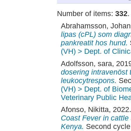
Number of items:
332
.
Abrahamsson, Joha
lipas (cPL) som diagn
pankreatit hos hund.
(VH) > Dept. of Clini
Adolfsson, sara
, 201
dosering intravenöst t
leukocytrespons.
Sec
(VH) > Dept. of Biom
Veterinary Public Hea
Afonso, Nikitta
, 2022
Coast Fever in cattle
Kenya.
Second cycle