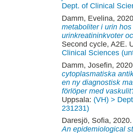
Dept. of Clinical Sci
Damm, Evelina
, 202
metaboliter i urin hos
urinkreatininkvoter o
Second cycle, A2E. 
Clinical Sciences (un
Damm, Josefin
, 202
cytoplasmatiska anti
en ny diagnostisk ma
förlöper med vaskulit
Uppsala:
(VH) > Dept.
231231)
Daresjö, Sofia
, 2020
An epidemiological s