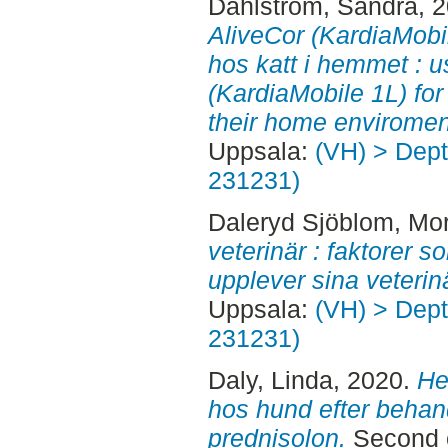
Dahlström, Sandra
, 
AliveCor (KardiaMobil
hos katt i hemmet : u
(KardiaMobile 1L) for
their home enviromen
Uppsala:
(VH) > Dept.
231231)
Daleryd Sjöblom, Mo
veterinär : faktorer 
upplever sina veterin
Uppsala:
(VH) > Dept.
231231)
Daly, Linda
, 2020.
He
hos hund efter behan
prednisolon.
Second c