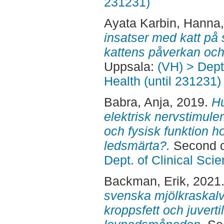
231231)
Ayata Karbin, Hanna
insatser med katt på
kattens påverkan och 
Uppsala:
(VH) > Dept
Health (until 231231)
Babra, Anja
, 2019.
Hu
elektrisk nervstimule
och fysisk funktion 
ledsmärta?.
Second c
Dept. of Clinical Sci
Backman, Erik
, 2021
svenska mjölkraskalv
kroppsfett och juverti