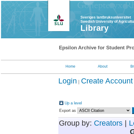
Sveriges lantbruksuniversitet
Swedish University of Agricult
Library
Epsilon Archive for Student Pro
Home
About
B
Login
Create Account
Up a level
Export as
Group by:
Creators
|
L
G