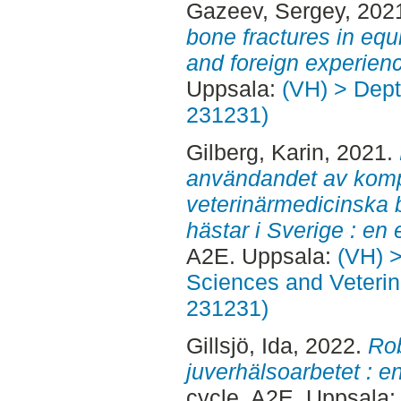
Gazeev, Sergey
, 202
bone fractures in eq
and foreign experien
Uppsala:
(VH) > Dept.
231231)
Gilberg, Karin
, 2021.
användandet av komp
veterinärmedicinska 
hästar i Sverige : en 
A2E. Uppsala:
(VH) >
Sciences and Veterina
231231)
Gillsjö, Ida
, 2022.
Rob
juverhälsoarbetet : en
cycle, A2E. Uppsala