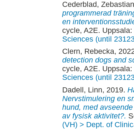
Cederblad, Zebastia
programmerad tränin
en interventionsstudi
cycle, A2E. Uppsala
Sciences (until 2312
Clern, Rebecka
, 202
detection dogs and s
cycle, A2E. Uppsala
Sciences (until 2312
Dadell, Linn
, 2019.
H
Nervstimulering en sm
hund, med avseende p
av fysisk aktivitet?.
Se
(VH) > Dept. of Clini