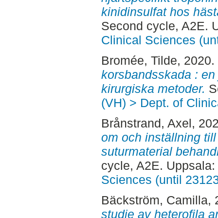
kinidinsulfat hos häs
Second cycle, A2E. 
Clinical Sciences (un
Bromée, Tilde
, 2020.
korsbandsskada : en 
kirurgiska metoder.
Se
(VH) > Dept. of Clini
Brånstrand, Axel
, 20
om och inställning ti
suturmaterial behand
cycle, A2E. Uppsala
Sciences (until 2312
Bäckström, Camilla
,
studie av heterofila 