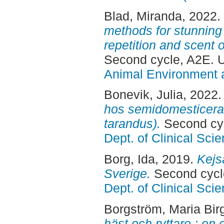
Blad, Miranda
, 2022.
methods for stunning 
repetition and scent 
Second cycle, A2E. 
Animal Environment a
Bonevik, Julia
, 2022
hos semidomesticerad
tarandus).
Second cyc
Dept. of Clinical Sci
Borg, Ida
, 2019.
Kejsa
Sverige.
Second cycl
Dept. of Clinical Sci
Borgström, Maria Birg
häst och ryttare : en