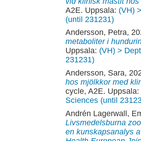
vid klinisk mastit hos
A2E. Uppsala:
(VH) >
(until 231231)
Andersson, Petra
, 2
metaboliter i hundurin
Uppsala:
(VH) > Dept.
231231)
Andersson, Sara
, 20
hos mjölkkor med kli
cycle, A2E. Uppsala
Sciences (until 2312
Andrén Lagerwall, Em
Livsmedelsburna zoo
en kunskapsanalys a
Health European Joi