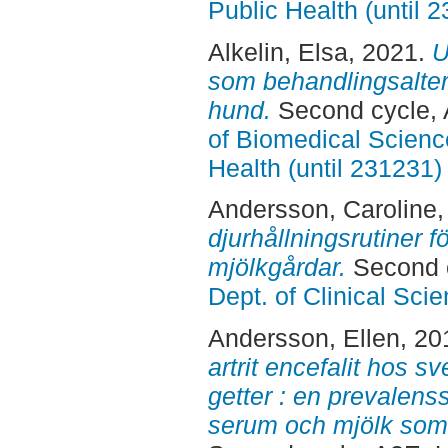
Public Health (until 
Alkelin, Elsa
, 2021.
U
som behandlingsaltern
hund.
Second cycle, 
of Biomedical Scienc
Health (until 231231)
Andersson, Caroline
djurhållningsrutiner 
mjölkgårdar.
Second c
Dept. of Clinical Sci
Andersson, Ellen
, 20
artrit encefalit hos 
getter : en prevalens
serum och mjölk som 