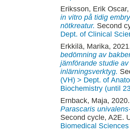
Eriksson, Erik Oscar
in vitro på tidig emb
nötkreatur.
Second cy
Dept. of Clinical Sci
Erkkilä, Marika
, 2021
bedömning av bakben
jämförande studie av 
inlärningsverktyg.
Sec
(VH) > Dept. of Anat
Biochemistry (until 2
Ernback, Maja
, 2020
Parascaris univalens-
Second cycle, A2E. 
Biomedical Sciences 