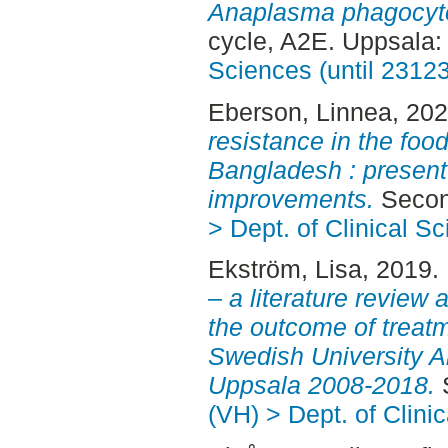
Anaplasma phagocyto
cycle, A2E. Uppsala
Sciences (until 2312
Eberson, Linnea
, 20
resistance in the food
Bangladesh : present 
improvements.
Secon
> Dept. of Clinical S
Ekström, Lisa
, 2019.
– a literature review 
the outcome of treatm
Swedish University A
Uppsala 2008-2018.
S
(VH) > Dept. of Clini