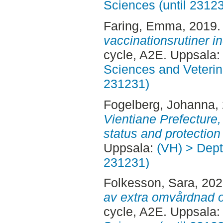
Sciences (until 2312
Faring, Emma
, 2019
vaccinationsrutiner 
cycle, A2E. Uppsala
Sciences and Veterina
231231)
Fogelberg, Johanna
,
Vientiane Prefecture
status and protection 
Uppsala:
(VH) > Dept.
231231)
Folkesson, Sara
, 20
av extra omvårdnad 
cycle, A2E. Uppsala