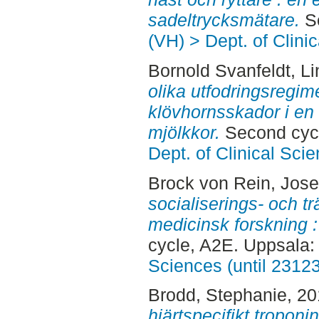
sadeltrycksmätare.
Se
(VH) > Dept. of Clini
Bornold Svanfeldt, Li
olika utfodringsregim
klövhornsskador i en
mjölkkor.
Second cycl
Dept. of Clinical Sci
Brock von Rein, Jose
socialiserings- och t
medicinsk forskning : 
cycle, A2E. Uppsala
Sciences (until 2312
Brodd, Stephanie
, 2
hjärtspecifikt tropon