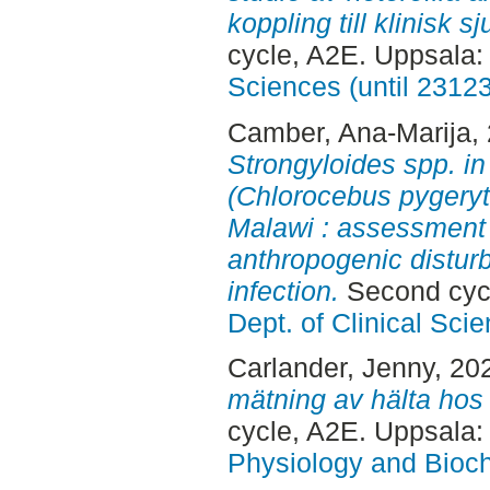
koppling till klinisk 
cycle, A2E. Uppsala
Sciences (until 2312
Camber, Ana-Marija
,
Strongyloides spp. i
(Chlorocebus pygeryth
Malawi : assessment 
anthropogenic distur
infection.
Second cyc
Dept. of Clinical Sci
Carlander, Jenny
, 20
mätning av hälta hos k
cycle, A2E. Uppsala
Physiology and Bioch