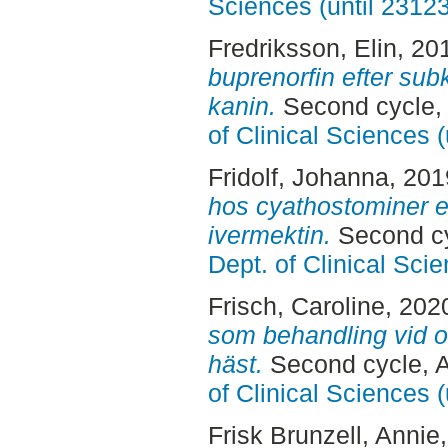
Sciences (until 2312
Fredriksson, Elin
, 20
buprenorfin efter subk
kanin.
Second cycle,
of Clinical Sciences 
Fridolf, Johanna
, 20
hos cyathostominer e
ivermektin.
Second cy
Dept. of Clinical Sci
Frisch, Caroline
, 202
som behandling vid os
häst.
Second cycle, 
of Clinical Sciences 
Frisk Brunzell, Annie