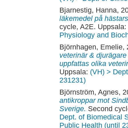
Bjarnestig, Hanna
, 2
läkemedel på hästars
cycle, A2E. Uppsala
Physiology and Bioch
Björnhagen, Emelie
,
veterinär & djurägare
uppfattas olika veteri
Uppsala:
(VH) > Dept.
231231)
Björnström, Agnes
, 
antikroppar mot Sindb
Sverige.
Second cycl
Dept. of Biomedical 
Public Health (until 